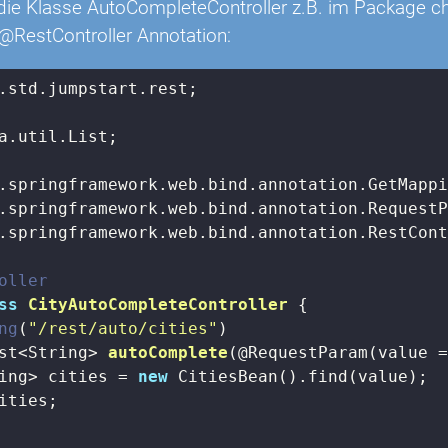
e die Klasse AutoCompleteController z.B. im Package ch
 @RestController Annotation:
.std.jumpstart.rest;

a.util.List;

.springframework.web.bind.annotation.RestCont
oller
ss
CityAutoCompleteController
{

ng
(
"/rest/auto/cities"
)

st<String> 
autoComplete
(@RequestParam(value 
ing> cities = 
new
 CitiesBean().find(value);

ities;
