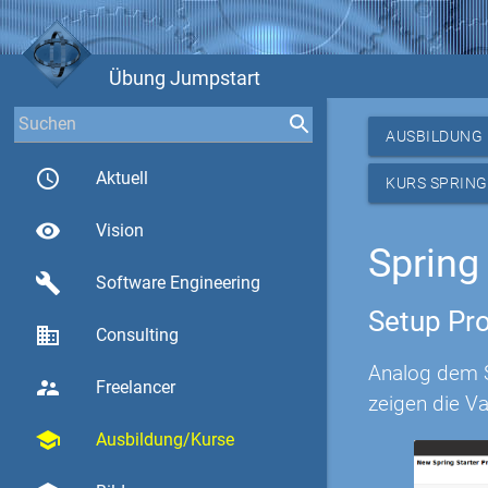
Übung Jumpstart
AUSBILDUNG
access_time
Aktuell
KURS SPRING
visibility
Vision
Spring
build
Software Engineering
Setup Pro
business
Consulting
Analog dem Sp
supervisor_account
Freelancer
zeigen die Va
school
Ausbildung/Kurse