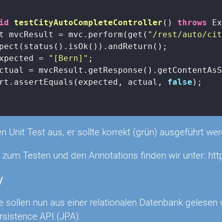
id
testCityAutoCompleteController
()
throws
 E
t mvcResult = mvc.perform(get(
"/rest/auto/ci
pect(status().isOk()).andReturn();

xpected = 
"[Bern]"
;

ctual = mvcResult.getResponse().getContentAsS
rt.assertEquals(expected, actual, 
false
);

n Unit Test aus, er sollte korrekt (grün) ausgeführt we
s zum Testen und den Annotations finden wir unter: htt
y
e sollen nun aus einer relationalen Datenbank gelesen
sistence API (JPA).