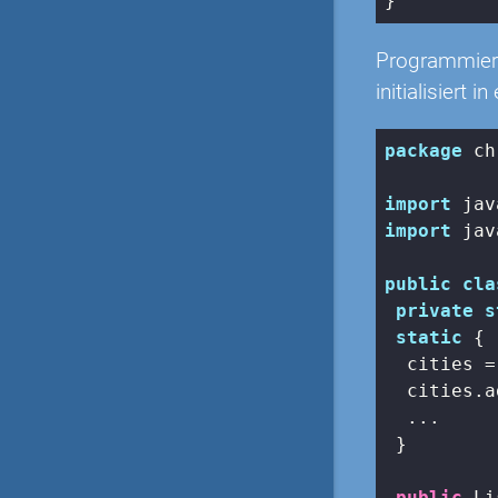
}
Programmiere
initialisiert i
package
 ch
import
import
 jav
public
cla
private
s
static
 {

  cities =
  cities.a
  ...

 }

public
 Li