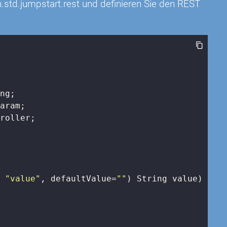
.std.jumpstart.rest und definieren Sie den REST
roller;

= 
"value"
, defaultValue=
""
)
 String value) 
{
