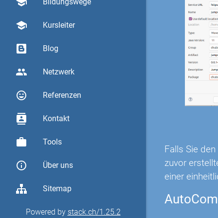
school
Bildungswege
school
Kursleiter
Blog
group
Netzwerk
sentiment_very_satisfied
Referenzen
contacts
Kontakt
work
Tools
Falls Sie de
zuvor erstel
info_outline
Über uns
einer einheitl
Sitemap
AutoComp
Powered by
stack.ch/1.25.2