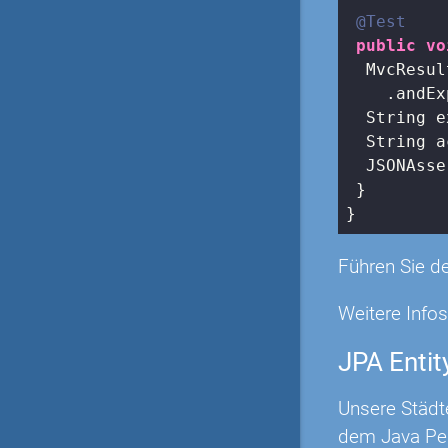
@Test
public
vo
  MvcResul
    .andEx
  String e
  String a
  JSONAsse
 }

}
Führen Sie de
Weitere Info
JPA Entit
Unsere Städt
dem Java Per