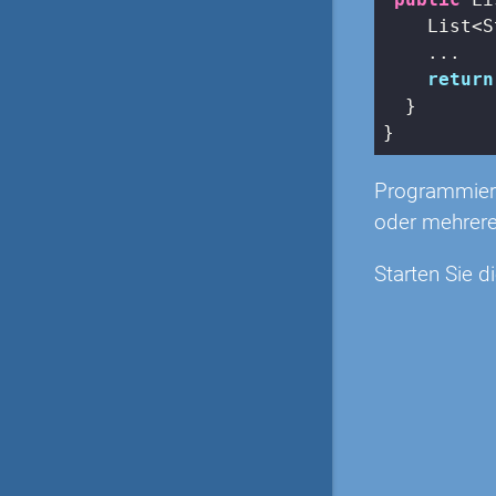
    List<S
    ...

return
  }

}
Programmiere
oder mehrere
Starten Sie d