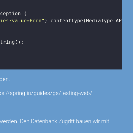
xception 
{

ties?value=Bern"
).contentType(MediaType.APPLIC
tring();

rden.
ps://spring.io/guides/gs/testing-web/
 werden. Den Datenbank Zugriff bauen wir mit