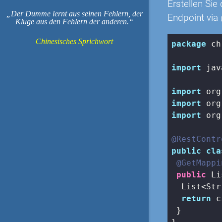
Erstellen Si
Der Dumme lernt aus seinen Fehlern, der
Endpoint via
Kluge aus den Fehlern der anderen.
Chinesisches Sprichwort
package
 ch
import
 jav
import
import
import
 org
@RestContr
public
cla
@GetMappi
public
 Li
  List<Str
return
 c
 }
