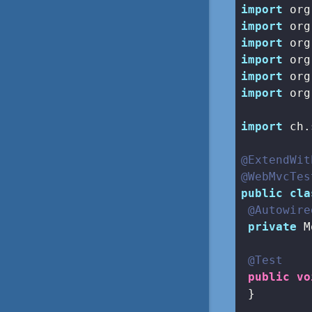
import
import
import
import
import
import
 org
import
 ch.
@ExtendWit
@WebMvcTes
public
cla
@Autowire
private
 M
@Test
public
vo
 }
