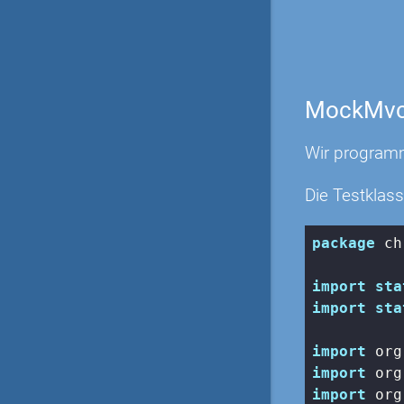
MockMv
Wir programm
Die Testklass
package
 ch
import
sta
import
sta
import
import
import