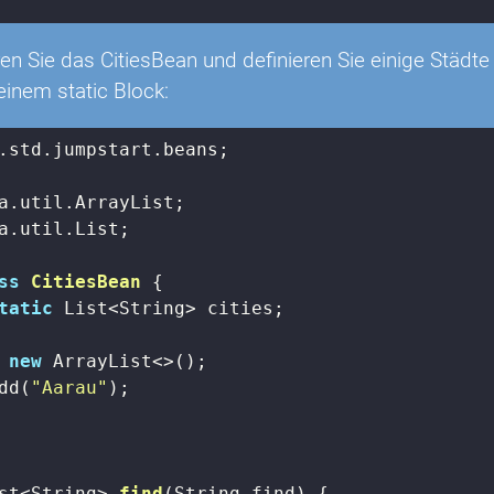
n Sie das CitiesBean und definieren Sie einige Städte
n einem static Block:
.std.jumpstart.beans;

a.util.List;

ss
CitiesBean
{

tatic
 List<String> cities;

 
new
 ArrayList<>();

dd(
"Aarau"
);

st<String> 
find
(String find)
{
