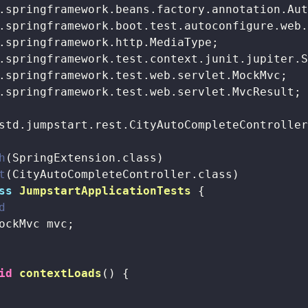
.springframework.test.web.servlet.MvcResult;

std.jumpstart.rest.CityAutoCompleteController
h
t
ss
JumpstartApplicationTests
{

d
ockMvc mvc;

id
contextLoads
()
{
