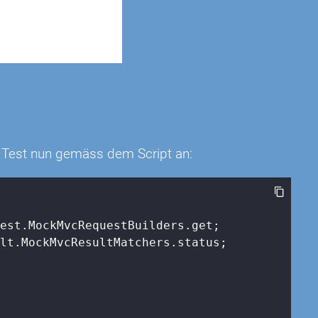
en Test nun gemäss dem Script an:
lt.MockMvcResultMatchers.status;
