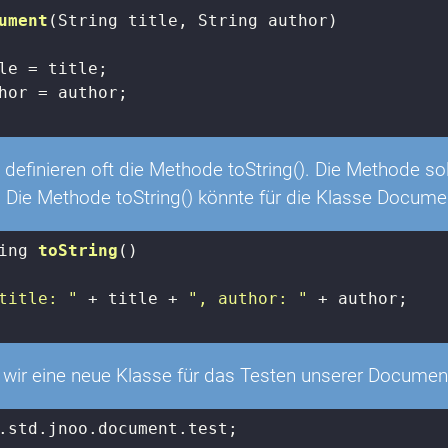
ument
(String title, String author)
le = title;

hor = author;

definieren oft die Methode toString(). Die Methode sol
Die Methode toString() könnte für die Klasse Document
ing 
toString
()
title: "
 + title + 
", author: "
 + author;

 wir eine neue Klasse für das Testen unserer Document
.std.jnoo.document.test;
