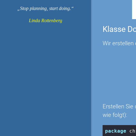
Stop planning, start doing.
Linda Rottenberg
Klasse D
Wir erstelle
Erstellen Si
wie folgt):
package
 ch