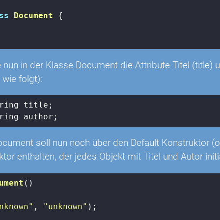
ss
Document
{

e nun in der Klasse Document die Attribute Titel (title)
 wie folgt):
ring author;
ocument soll nun noch über den Default Konstruktor (o
or enthalten, der jedes Objekt mit Titel und Autor initia
ument
()
nknown"
, 
"unknown"
);
