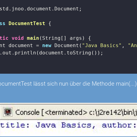
std.jnoo.document.Document;

ss
DocumentTest
{

tic
void
main
(String[] args)
{

nt document = 
new
 Document(
"Java Basics"
, 
"A
.out.println(document.toString());

ocumentTest lässt sich nun über die Methode main(...)