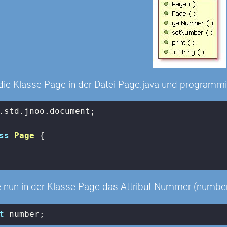
 die Klasse Page in der Datei Page.java und programmie
.std.jnoo.document;

ss
Page
{

e nun in der Klasse Page das Attribut Nummer (number) 
t
 number;