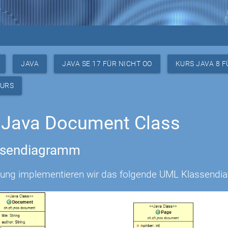
JAVA
JAVA SE 17 FÜR NICHT OO
KURS JAVA 8 F
KURS
 Java Document Class
ssendiagramm
bung implementieren wir das folgende UML Klassendi