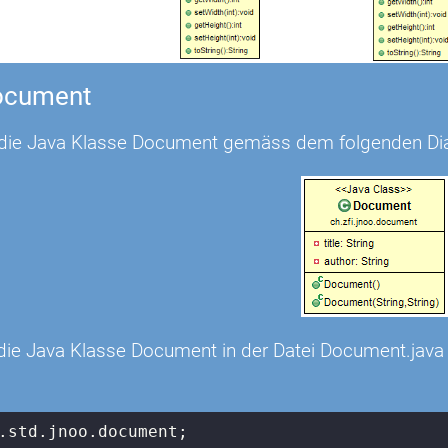
ocument
n die Java Klasse Document gemäss dem folgenden D
e die Java Klasse Document in der Datei Document.jav
.std.jnoo.document;
