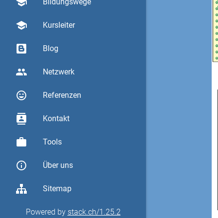
school
Bildungswege
school
Kursleiter
Blog
group
Netzwerk
sentiment_very_satisfied
Referenzen
contacts
Kontakt
work
Tools
info_outline
Über uns
Sitemap
Powered by
stack.ch/1.25.2