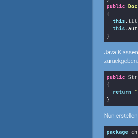
public
Doc
{

this
.tit
this
.aut
}
Java Klassen 
zurückgeben. 
public
 Str
{

return
"
}
Nun erstellen
package
 ch