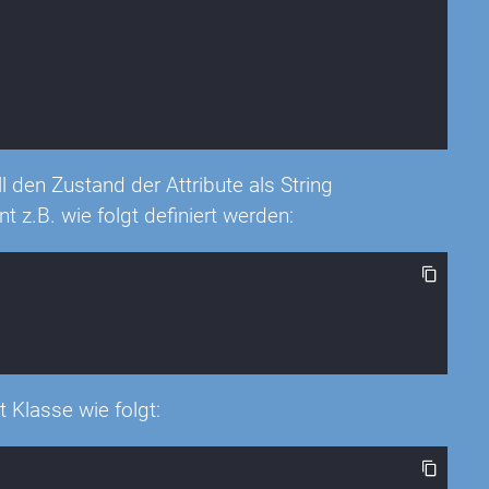
l den Zustand der Attribute als String
 z.B. wie folgt definiert werden:
 Klasse wie folgt: