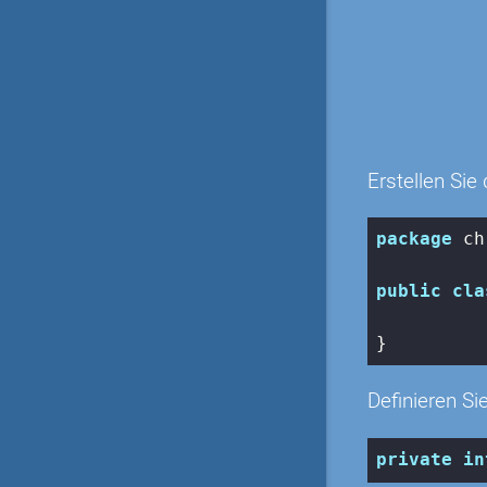
Erstellen Sie
package
 ch
public
cla
}
Definieren Si
private
in