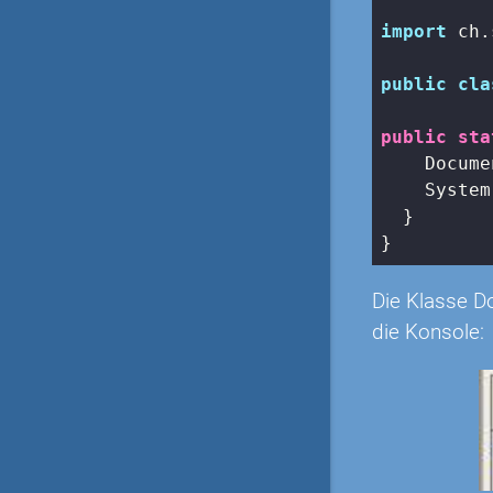
import
 ch.
public
cla
public
sta
    Docume
    System
  }

}
Die Klasse D
die Konsole: