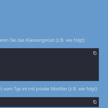
ren Sie das Klassengerüst (z.B. wie folgt):
vom Typ int mit private Modifier (z.B. wie folgt):