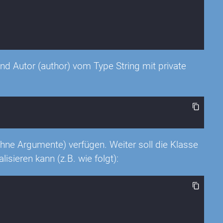
 und Autor (author) vom Type String mit private
hne Argumente) verfügen. Weiter soll die Klasse
lisieren kann (z.B. wie folgt):