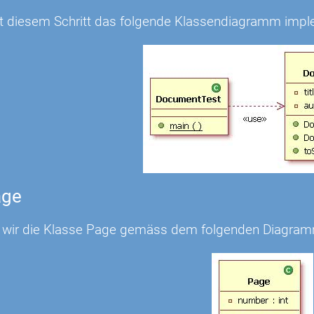
t diesem Schritt das folgende Klassendiagramm imple
age
n wir die Klasse Page gemäss dem folgenden Diagra