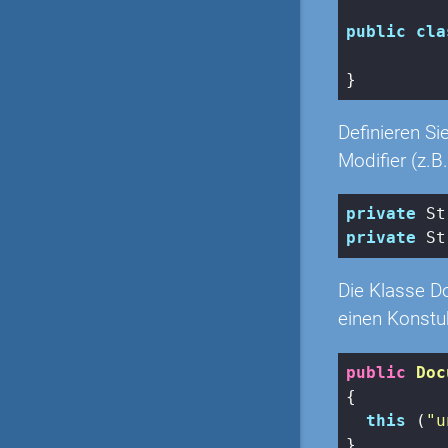
public
cla
}
Definieren Si
Modifier (z.B.
private
private
 St
Die Klasse D
einen Konstukt
public
Doc
{

this
 (
"u