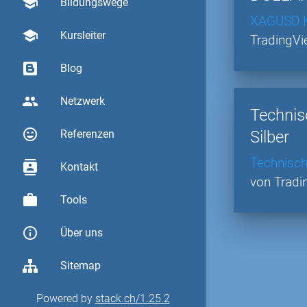
school
Bildungswege
XAGUSD 
school
Kursleiter
TradingV
Blog
group
Netzwerk
Technis
sentiment_very_satisfied
Silber
Referenzen
Technisch
contacts
Kontakt
von Tradi
work
Tools
info_outline
Über uns
Sitemap
Powered by
stack.ch/1.25.2