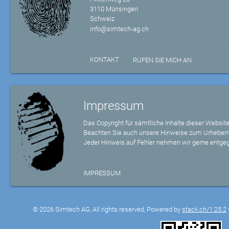
3110 Münsingen
Schweiz
info@simtech-ag.ch
KONTAKT
RUFEN SIE MICH AN
Impressum
Das Copyright für sämtliche Inhalte dieser Website
Beachten Sie auch unsere Hinweise zum Urheberr
Jeder Hinweis auf Fehler nehmen wir gerne entge
IMPRESSUM
© 2026 Simtech AG, All rights reserved, Powered by
stack.ch/1.25.2