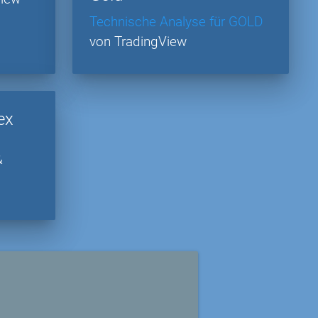
Technische Analyse für GOLD
von TradingView
ex