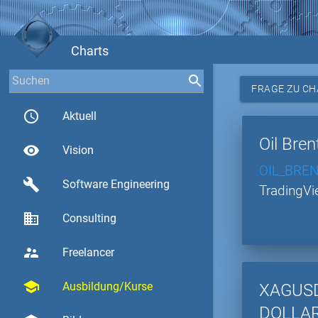
Charts
FRAGE ZU CH
access_time
Aktuell
Oil Bren
visibility
Vision
OIL_BREN
build
Software Engineering
TradingV
business
Consulting
supervisor_account
Freelancer
school
Ausbildung/Kurse
XAGUSD
DOLLA