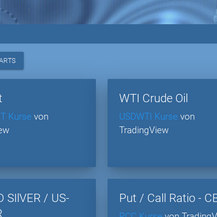
ARTS
t
WTI Crude Oil
T Kurse
von
USDWTI Kurse
von
iew
TradingView
 SIlVER / US-
Put / Call Ratio - 
R
PCC Kurse
von Trading