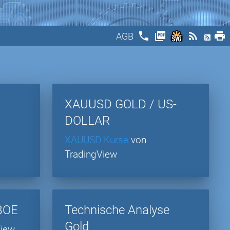
phone
picture_as_pdf
rss_feed
print
AGB
XAUUSD GOLD / US-
DOLLAR
XAUUSD Kurse
von
TradingView
CBOE
Technische Analyse
Gold
View