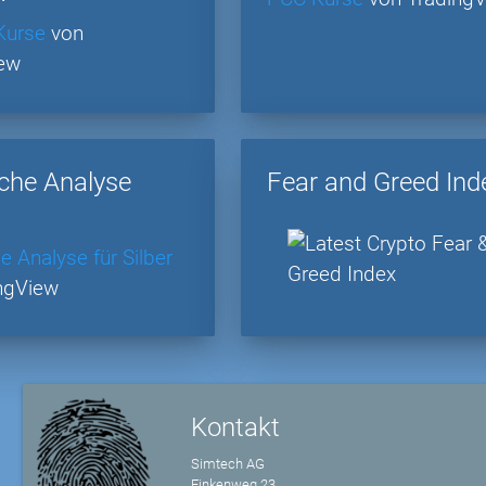
Kurse
von
iew
che Analyse
Fear and Greed Ind
e Analyse für Silber
ngView
Kontakt
Simtech AG
Finkenweg 23