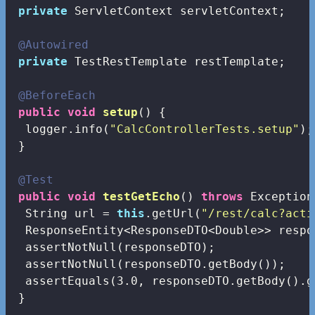
private
 ServletContext servletContext;

@Autowired
private
 TestRestTemplate restTemplate;

@BeforeEach
public
void
setup
()
{

  logger.info(
"CalcControllerTests.setup"
);

 }

@Test
public
void
testGetEcho
()
throws
 Exception
  String url = 
this
.getUrl(
"/rest/calc?acti
  ResponseEntity<ResponseDTO<Double>> respo
  assertNotNull(responseDTO);

  assertNotNull(responseDTO.getBody());

  assertEquals(
3.0
, responseDTO.getBody().g
 }
