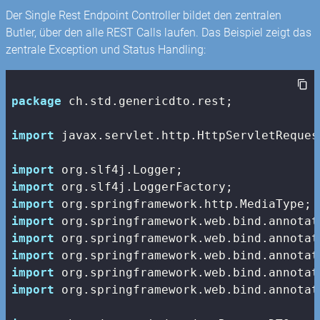
Der Single Rest Endpoint Controller bildet den zentralen
Butler, über den alle REST Calls laufen. Das Beispiel zeigt das
zentrale Exception und Status Handling:
package
 ch.std.genericdto.rest;

import
 javax.servlet.http.HttpServletRequest
import
import
import
import
import
import
import
import
 org.springframework.web.bind.annotat