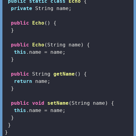
public
static
class
Echo
{

private
 String name;

public
Echo
()
{

  }

public
Echo
(String name)
{

this
.name = name;

  }

public
 String 
getName
()
{

return
 name;

  }

public
void
setName
(String name)
{

this
.name = name;

  }

 }
