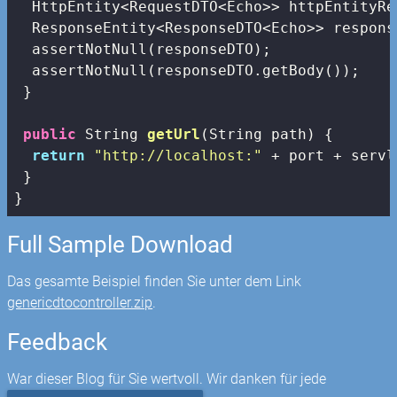
  HttpEntity<RequestDTO<Echo>> httpEntityRe
  ResponseEntity<ResponseDTO<Echo>> respons
  assertNotNull(responseDTO);

  assertNotNull(responseDTO.getBody());

 }

public
 String 
getUrl
(String path)
{

return
"http://localhost:"
 + port + servl
 }

}
Full Sample Download
Das gesamte Beispiel finden Sie unter dem Link
genericdtocontroller.zip
.
Feedback
War dieser Blog für Sie wertvoll. Wir danken für jede