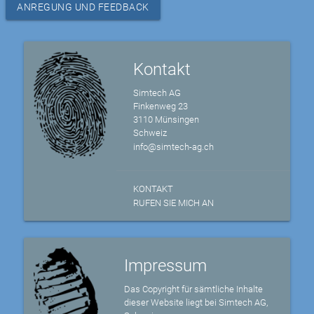
ANREGUNG UND FEEDBACK
Kontakt
Simtech AG
Finkenweg 23
3110 Münsingen
Schweiz
info@simtech-ag.ch
KONTAKT
RUFEN SIE MICH AN
Impressum
Das Copyright für sämtliche Inhalte
dieser Website liegt bei Simtech AG,