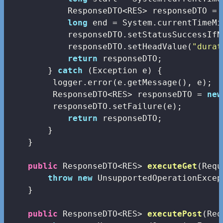
            ResponseDTO<RES> responseDTO = 
long
 end = System.currentTimeMi
            responseDTO.setStatusSuccessIfN
            responseDTO.setHeadValue(
"durat
return
 responseDTO;

        } 
catch
 (Exception e) {

         logger.error(e.getMessage(), e);

         ResponseDTO<RES> responseDTO = 
new
         responseDTO.setFailure(e);

return
 responseDTO;

        }

    }

public
 ResponseDTO<RES> 
executeGet
(Requ
throw
new
 UnsupportedOperationExcep
    }

public
 ResponseDTO<RES> 
executePost
(Req