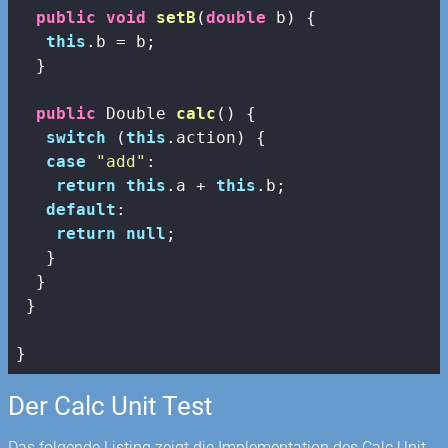
public
void
setB
(
double
 b)
{

this
.b = b;

  }

public
 Double 
calc
()
{

switch
 (
this
.action) {

case
"add"
:

return
this
.a + 
this
.b;

default
:

return
null
;

   }

  }

 }

}
Der Calc Unit Test
Das folgende Listing zeigt die Implementation des Calc Unit