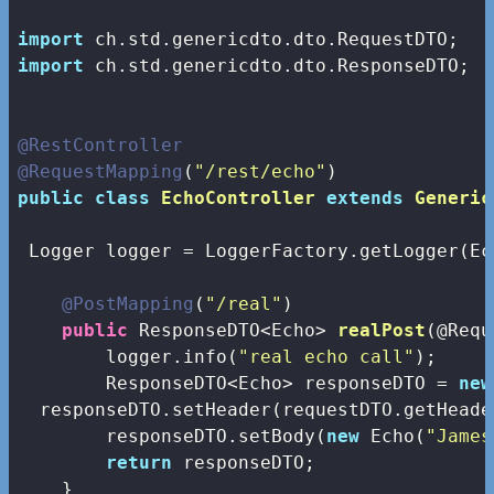
import
import
 ch.std.genericdto.dto.ResponseDTO;

@RestController
@RequestMapping
(
"/rest/echo"
public
class
EchoController
extends
Generic
 Logger logger = LoggerFactory.getLogger(Ec
@PostMapping
(
"/real"
)

public
 ResponseDTO<Echo> 
realPost
(@Requ
        logger.info(
"real echo call"
);

        ResponseDTO<Echo> responseDTO = 
new
  responseDTO.setHeader(requestDTO.getHeader
        responseDTO.setBody(
new
 Echo(
"James
return
 responseDTO;

    }
