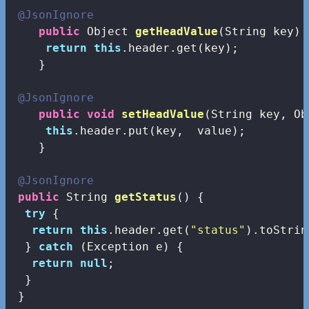
@JsonIgnore
public
 Object 
getHeadValue
(String key)
return
this
.header.get(key);

    }

@JsonIgnore
public
void
setHeadValue
(String key, Ob
this
.header.put(key,  value);

    }

@JsonIgnore
public
 String 
getStatus
()
{

try
 {

return
this
.header.get(
"status"
).toStrin
  } 
catch
 (Exception e) {

return
null
;

  }

 }
