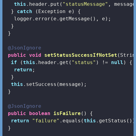
this
.header.put(
"statusMessage"
, message)
  } 
catch
 (Exception e) {

   logger.error(e.getMessage(), e);

  }

 }

@JsonIgnore
public
void
setStatusSuccessIfNotSet
(Strin
if
 (
this
.header.get(
"status"
) != 
null
) {

return
;

  }

this
.setSuccess(message);

 }

@JsonIgnore
public
boolean
isFailure
()
{

return
"failure"
.equals(
this
.getStatus());
 }
