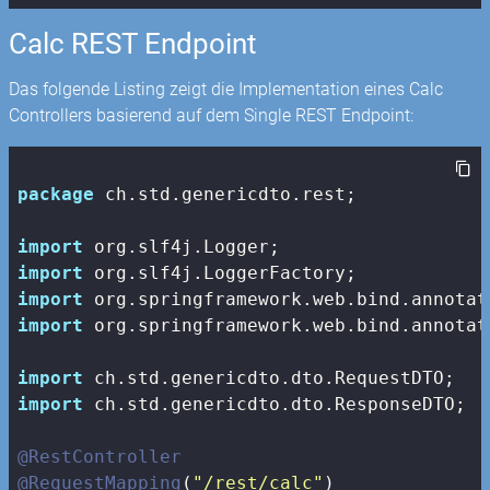
Calc REST Endpoint
Das folgende Listing zeigt die Implementation eines Calc
Controllers basierend auf dem Single REST Endpoint:
package
 ch.std.genericdto.rest;

import
import
import
import
 org.springframework.web.bind.annotat
import
import
 ch.std.genericdto.dto.ResponseDTO;

@RestController
@RequestMapping
(
"/rest/calc"