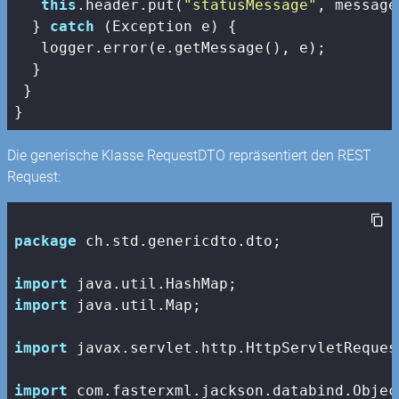
this
.header.put(
"statusMessage"
, message)
  } 
catch
 (Exception e) {

   logger.error(e.getMessage(), e);

  }

 }

}
Die generische Klasse RequestDTO repräsentiert den REST
Request:
package
 ch.std.genericdto.dto;

import
import
 java.util.Map;

import
 javax.servlet.http.HttpServletRequest
import
 com.fasterxml.jackson.databind.Object