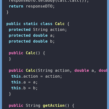
  responseDTO.setBody(calc.calc());

return
 responseDTO;

 }

public
static
class
Calc
{

protected
 String action;

protected
double
 a;

protected
double
 b;

public
Calc
()
{

  }

public
Calc
(String action, 
double
 a, 
doub
this
.action = action;   

this
.a = a;

this
.b = b;

  }

public
 String 
getAction
()
{
