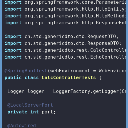
import
import
import
import
 org.springframework.http.ResponseEnti
import
import
import
import
 ch.std.genericdto.rest.EchoController
@SpringBootTest
public
class
CalcControllerTests
{

 Logger logger = LoggerFactory.getLogger(Ca
@LocalServerPort
private
int
 port;

@Autowired