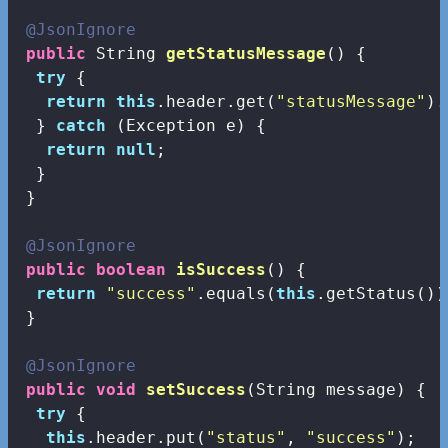
@JsonIgnore
public
 String 
getStatusMessage
()
{

try
 {

return
this
.header.get(
"statusMessage"
).
  } 
catch
 (Exception e) {

return
null
;

  }

 }

@JsonIgnore
public
boolean
isSuccess
()
{

return
"success"
.equals(
this
.getStatus());
 }

@JsonIgnore
public
void
setSuccess
(String message)
{

try
 {

this
.header.put(
"status"
, 
"success"
);
