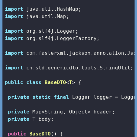
import
import
 java.util.Map;

import
import
 org.slf4j.LoggerFactory;

import
 com.fasterxml.jackson.annotation.Json
import
 ch.std.genericdto.tools.StringUtil;

public
class
BaseDTO
<
T
> 
{

private
static
final
 Logger logger = Logge
private
 Map<String, Object> header;

private
 T body;

public
BaseDTO
()
{
