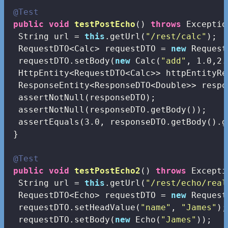
@Test
public
void
testPostEcho
()
throws
 Exceptio
  String url = 
this
.getUrl(
"/rest/calc"
);

  RequestDTO<Calc> requestDTO = 
new
 Request
  requestDTO.setBody(
new
 Calc(
"add"
, 
1.0
,
2.
  HttpEntity<RequestDTO<Calc>> httpEntityRe
  ResponseEntity<ResponseDTO<Double>> respo
  assertNotNull(responseDTO);

  assertNotNull(responseDTO.getBody());

  assertEquals(
3.0
, responseDTO.getBody().g
 }

@Test
public
void
testPostEcho2
()
throws
 Excepti
  String url = 
this
.getUrl(
"/rest/echo/real
  RequestDTO<Echo> requestDTO = 
new
 Request
  requestDTO.setHeadValue(
"name"
, 
"James"
);

  requestDTO.setBody(
new
 Echo(
"James"
));
