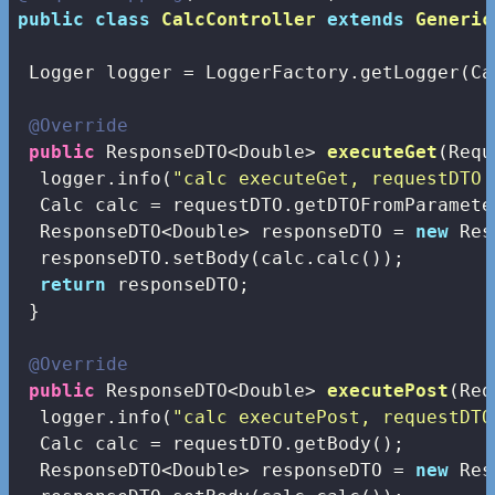
public
class
CalcController
extends
Generic
 Logger logger = LoggerFactory.getLogger(Ca
@Override
public
 ResponseDTO<Double> 
executeGet
(Requ
  logger.info(
"calc executeGet, requestDTO 
  Calc calc = requestDTO.getDTOFromParamete
  ResponseDTO<Double> responseDTO = 
new
 Res
  responseDTO.setBody(calc.calc());

return
 responseDTO;

 }

@Override
public
 ResponseDTO<Double> 
executePost
(Req
  logger.info(
"calc executePost, requestDTO
  Calc calc = requestDTO.getBody();  

  ResponseDTO<Double> responseDTO = 
new
 Res