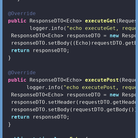
@Override
public
 ResponseDTO<Echo> 
executeGet
(Reques
        logger.info(
"echo executeGet, reque
  ResponseDTO<Echo> responseDTO = 
new
 Respo
  responseDTO.setBody((Echo)requestDTO.getBo
return
 responseDTO;

 }

@Override
public
 ResponseDTO<Echo> 
executePost
(Reque
       logger.info(
"echo executePost, reque
  ResponseDTO<Echo> responseDTO = 
new
 Respo
  responseDTO.setHeader(requestDTO.getHeader
  responseDTO.setBody(requestDTO.getBody());
return
 responseDTO;

 }
