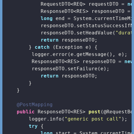
            RequestDTO<REQ> requestDTO = 
ne
            ResponseDTO<RES> responseDTO = 
long
 end = System.currentTimeMi
            responseDTO.setStatusSuccessIfN
            responseDTO.setHeadValue(
"durat
return
 responseDTO;

        } 
catch
 (Exception e) {

         logger.error(e.getMessage(), e);

         ResponseDTO<RES> responseDTO = 
new
         responseDTO.setFailure(e);

return
 responseDTO;

        }

    }

@PostMapping
public
 ResponseDTO<RES> 
post
(@RequestBo
        logger.info(
"generic post call"
);

try
 {         

long
 start = System.currentTime