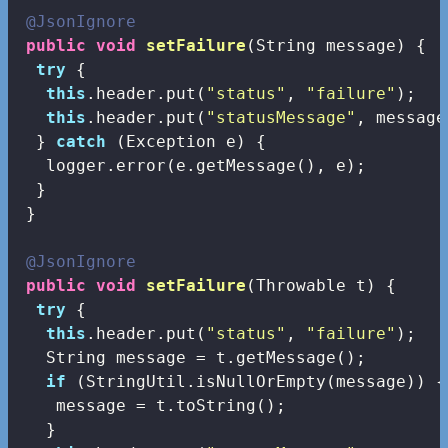
@JsonIgnore
public
void
setFailure
(String message)
{

try
 {

this
.header.put(
"status"
, 
"failure"
);

this
.header.put(
"statusMessage"
, message)
  } 
catch
 (Exception e) {

   logger.error(e.getMessage(), e);

  }

 }

@JsonIgnore
public
void
setFailure
(Throwable t)
{

try
 {

this
.header.put(
"status"
, 
"failure"
);

   String message = t.getMessage();

if
 (StringUtil.isNullOrEmpty(message)) {

    message = t.toString();

   }
