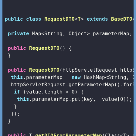
public
class
RequestDTO
<
T
> 
extends
BaseDTO
<
private
 Map<String, Object> parameterMap;

public
RequestDTO
()
{

 }

public
RequestDTO
(HttpServletRequest httpS
this
.parameterMap = 
new
 HashMap<String, O
  httpServletRequest.getParameterMap().forE
if
 (value.length > 
0
) {

this
.parameterMap.put(key,  value[
0
]); 
   }

  });

 }

public
 T 
getDTOFromParameterMap
(Class<T> c