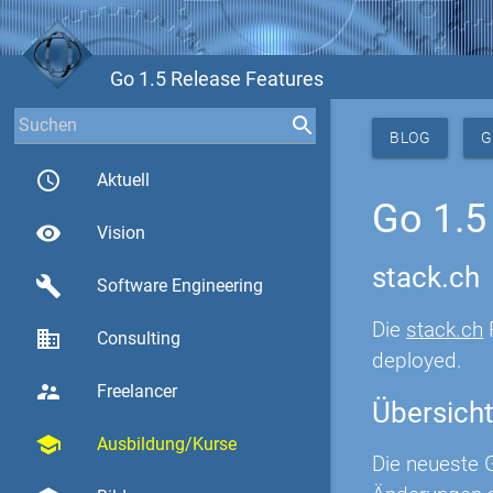
Go 1.5 Release Features
BLOG
G
access_time
Aktuell
Go 1.5
visibility
Vision
stack.ch
build
Software Engineering
Die
stack.ch
business
Consulting
deployed.
supervisor_account
Freelancer
Übersicht
school
Ausbildung/Kurse
Die neueste G