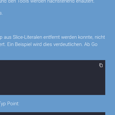
und den Tools werden nachstehend erläutert.
s.
aus Slice-Literalen entfernt werden konnte, nicht
t. Ein Beispiel wird dies verdeutlichen. Ab Go
Typ Point: