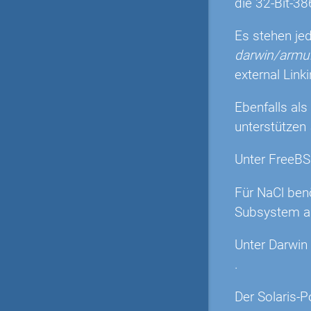
die 32-Bit-38
Es stehen je
darwin/arm
external Link
Ebenfalls als
unterstützen
Unter FreeBS
Für NaCl ben
Subsystem au
Unter Darwin
.
Der Solaris-P