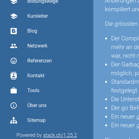
Änderungen a
school
Bildungswege
kompiliert un
school
Kursleiter
Die grössten
Blog
Der Compile
group
Netzwerk
mehr an der
war, nicht
sentiment_very_satisfied
Referenzen
Der Garbage
möglich, p
contacts
Kontakt
Standardm
work
festgelegt 
Tools
Die Unterst
info_outline
Über uns
Der go Bef
Ein neuer
g
Sitemap
Ein neuer
Powered by
stack.ch/1.25.2