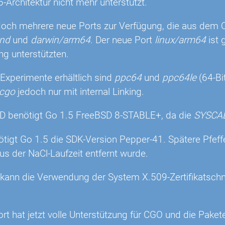
6-Architektur nicht mehr unterstützt.
doch mehrere neue Ports zur Verfügung, die aus dem Q
und
und
darwin/arm64
. Der neue Port
linux/arm64
ist 
ing unterstützten.
 Experimente erhältlich sind
ppc64
und
ppc64le
(64-Bi
cgo
jedoch nur mit internal Linking.
D benötigt Go 1.5 FreeBSD 8-STABLE+, da die
SYSCA
ötigt Go 1.5 die SDK-Version Pepper-41. Spätere Pfeff
s der NaCl-Laufzeit entfernt wurde.
 kann die Verwendung der System X.509-Zertifikatschnit
ort hat jetzt volle Unterstützung für CGO und die Pake