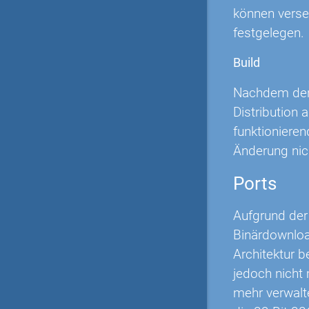
können verse
festgelegen.
Build
Nachdem der 
Distribution
funktionieren
Änderung nich
Ports
Aufgrund der 
Binärdownload
Architektur b
jedoch nicht
mehr verwalt