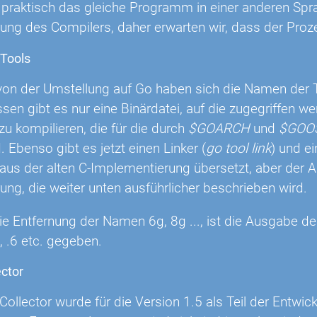
t praktisch das gleiche Programm in einer anderen Spr
ung des Compilers, daher erwarten wir, dass der Proze
 Tools
on der Umstellung auf Go haben sich die Namen der To
sen gibt es nur eine Binärdatei, auf die zugegriffen w
zu kompilieren, die für die durch
$GOARCH
und
$GOO
. Ebenso gibt es jetzt einen Linker (
go tool link
) und e
aus der alten C-Implementierung übersetzt, aber der A
ng, die weiter unten ausführlicher beschrieben wird.
die Entfernung der Namen 6g, 8g ..., ist die Ausgabe 
8, .6 etc. gegeben.
ctor
ollector wurde für die Version 1.5 als Teil der Entwic