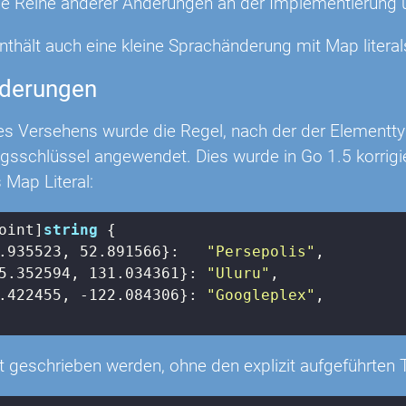
ne Reihe anderer Änderungen an der Implementierung 
nthält auch eine kleine Sprachänderung mit Map literal
derungen
s Versehens wurde die Regel, nach der der Elementtyp 
sschlüssel angewendet. Dies wurde in Go 1.5 korrigier
s Map Literal:
oint]
string
 {

.935523
, 
52.891566
}:   
"Persepolis"
,

5.352594
, 
131.034361
}: 
"Uluru"
,

.422455
, 
-122.084306
}: 
"Googleplex"
,

t geschrieben werden, ohne den explizit aufgeführten 