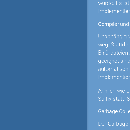
wurde. Es is
Implementier
Compiler und
Unabhängig v
weg; Stattdes
Binärdateien 
geeignet sind
automatisch 
Implementieru
Ähnlich wie 
Suffix statt .
Garbage Colle
Der Garbage C