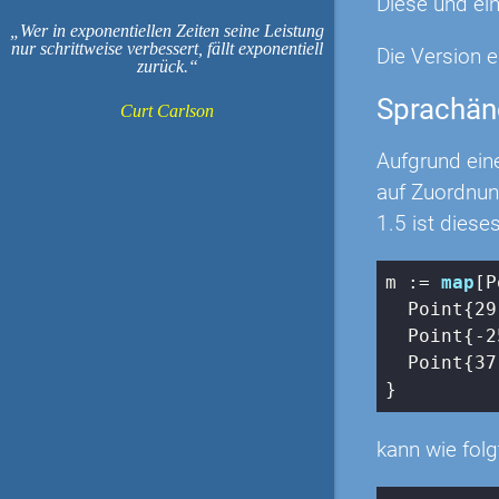
Diese und ei
Wer in exponentiellen Zeiten seine Leistung
nur schrittweise verbessert, fällt exponentiell
Die Version e
zurück.
Sprachän
Curt Carlson
Aufgrund eine
auf Zuordnung
1.5 ist diese
m := 
map
[P
  Point{
29
  Point{
-2
  Point{
37
}
kann wie folg