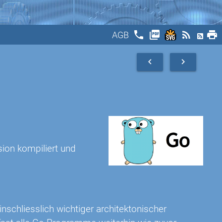
phone
picture_as_pdf
rss_feed
print
AGB
navigate_before
navigate_next
ion kompiliert und
inschliesslich wichtiger architektonischer