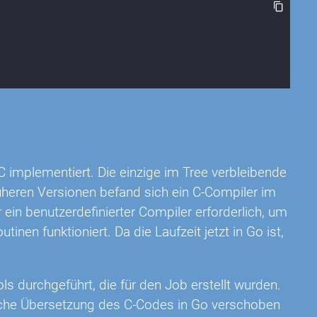
C implementiert. Die einzige im Tree verbleibende
rüheren Versionen befand sich ein C-Compiler im
 ein benutzerdefinierter Compiler erforderlich, um
nen funktioniert. Da die Laufzeit jetzt in Go ist,
ls durchgeführt, die für den Job erstellt wurden.
ische Übersetzung des C-Codes in Go verschoben