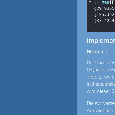
m := 
map
[P
  {
29.9355
  {
-25.352
  {
37.4224
}
Implemen
No more C
Der Compiler 
C-Quelle bezi
Tree. Er wurd
sicherzustell
wird dieser C
Die Konvertie
Am wichtigst