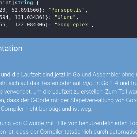
oint]
string
 {

23
, 
52.891566
}: 
"Persepolis"
,

594
, 
131.034361
}: 
"Uluru"
,

55
, 
-122.084306
}: 
"Googleplex"
,

tation
und die Laufzeit sind jetzt in Go und Assembler ohne 
eht sich auf das Testen oder auf
cgo
. In Go 1.4 und f
e verwendet, um die Laufzeit zu erstellen; Zum Teil war
en, dass der C-Code mit der Stapelverwaltung von Gorouti
-Compiler nicht benötigt und ist weg.
rung von C wurde mit Hilfe von benutzerdefinierten Too
en ist, dass der Compiler tatsächlich durch automat