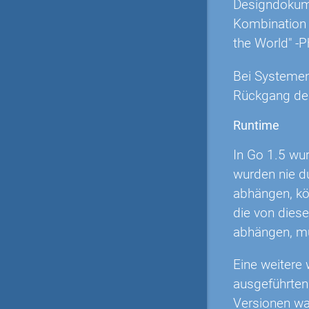
Designdokumen
Kombination 
the World" -P
Bei Systemen,
Rückgang der
Runtime
In Go 1.5 wu
wurden nie d
abhängen, kö
die von dies
abhängen, m
Eine weitere 
ausgeführte
Versionen wa