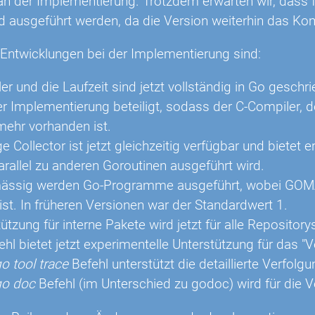
n der Implementierung. Trotzdem erwarten wir, dass f
d ausgeführt werden, da die Version weiterhin das Kom
 Entwicklungen bei der Implementierung sind:
r und die Laufzeit sind jetzt vollständig in Go geschr
 Implementierung beteiligt, sodass der C-Compiler, der
 mehr vorhanden ist.
 Collector ist jetzt gleichzeitig verfügbar und bietet 
arallel zu anderen Goroutinen ausgeführt wird.
ässig werden Go-Programme ausgeführt, wobei GOMA
ist. In früheren Versionen war der Standardwert 1.
ützung für interne Pakete wird jetzt für alle Repositorys
ehl bietet jetzt experimentelle Unterstützung für das "
o tool trace
Befehl unterstützt die detaillierte Verfo
go doc
Befehl (im Unterschied zu godoc) wird für die 