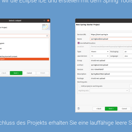
 wir die Eclipse IDE und erstellen mit dem Spring Tool
luss des Projekts erhalten Sie eine lauffähige leere S