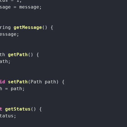
tus = 
1
;

sage = message;

ring 
getMessage
()
{

essage;

th 
getPath
()
{

ath;

id
setPath
(Path path)
{

h = path;

t
getStatus
()
{

tatus;
