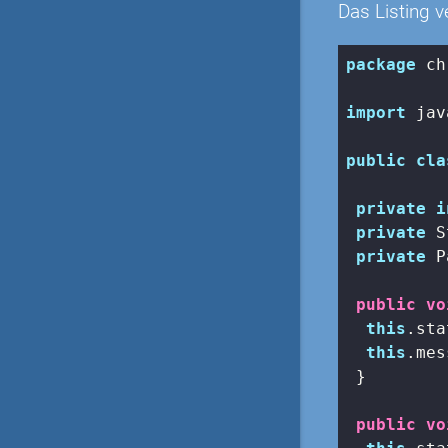
Das Listing 
package
 ch
import
 jav
public
cla
private
i
private
 S
private
 P
public
vo
this
.sta
this
.mes
 }

public
vo