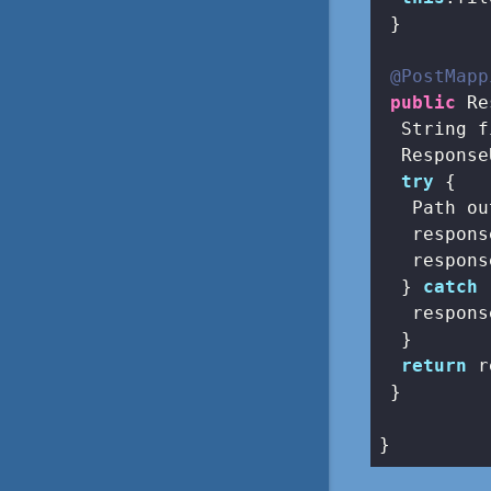
 }

@PostMapp
public
 Re
  String f
  Response
try
 {

   Path ou
   respons
   respons
  } 
catch
 
   respons
  }

return
 r
 }
