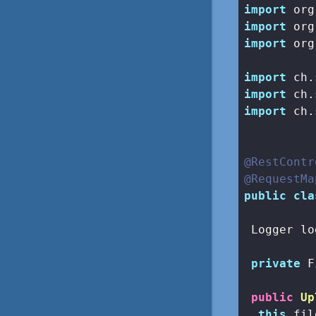
import
import
import
 org
import
import
import
 ch.
@RestContr
@RequestMa
public
cla
 Logger lo
private
 F
public
Up
this
.fil