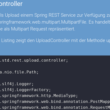
ntroller
ls Upload einem Spring REST Service zur Verfügung zu 
pringframework.web.multipart.MultipartFile. Es handel
le als Multipart Request repräsentiert.
 Listing zeigt den UploadController mit der Methode 
.std.rest.upload.controller;

a.nio.file.Path;
