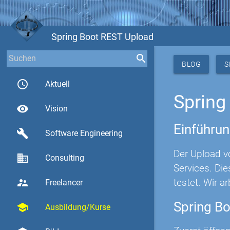
Spring Boot REST Upload
BLOG
S
access_time
Aktuell
Spring
visibility
Vision
Einführu
build
Software Engineering
Der Upload v
business
Consulting
Services. Di
testet. Wir a
supervisor_account
Freelancer
Spring Bo
school
Ausbildung/Kurse