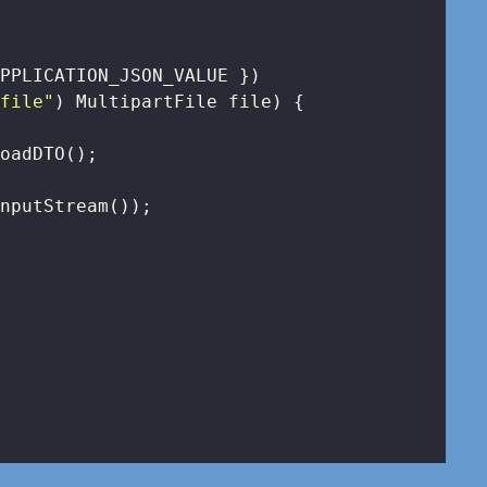
PPLICATION_JSON_VALUE })

"file"
)
 MultipartFile file) 
{

oadDTO();

nputStream());
