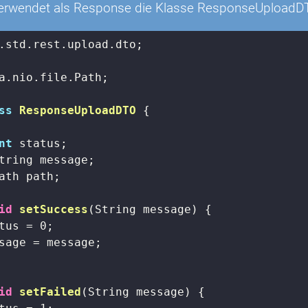
verwendet als Response die Klasse ResponseUploadD
.std.rest.upload.dto;

a.nio.file.Path;

ss
ResponseUploadDTO
{

nt
 status;

tring message;

ath path;

id
setSuccess
(String message)
{

tus = 
0
;

sage = message;

id
setFailed
(String message)
{
