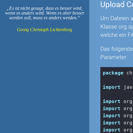
Upload Co
Es ist nicht gesagt, dass es besser wird,
wenn es anders wird. Wenn es aber besser
Um Dateien a
werden soll, muss es anders werden.
Klasse org.s
Georg Christoph Lichtenberg
welche ein Fi
Das folgende
Parameter:
package
 ch
import
 jav
import
import
import
import
import