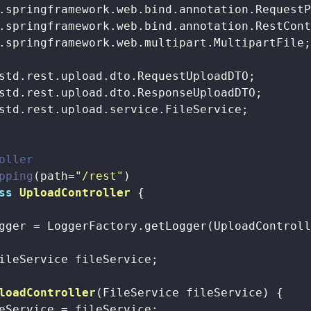
.springframework.web.multipart.MultipartFile;
std.rest.upload.service.FileService;

oller
pping
(path=
"/rest"
ss
UploadController
{

gger = LoggerFactory.getLogger(UploadControll
ileService fileService;

loadController
(FileService fileService)
{

eService = fileService;
