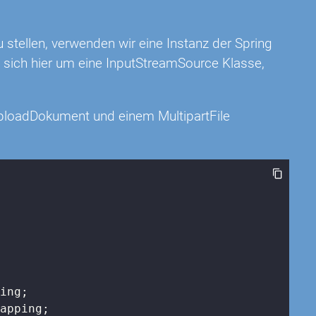
stellen, verwenden wir eine Instanz der Spring
t sich hier um eine InputStreamSource Klasse,
uploadDokument und einem MultipartFile