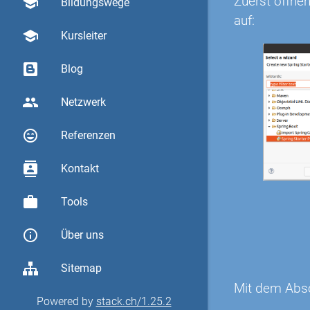
Zuerst öffnen
school
Bildungswege
auf:
school
Kursleiter
Blog
group
Netzwerk
sentiment_very_satisfied
Referenzen
contacts
Kontakt
work
Tools
info_outline
Über uns
Sitemap
Mit dem Absch
Powered by
stack.ch/1.25.2