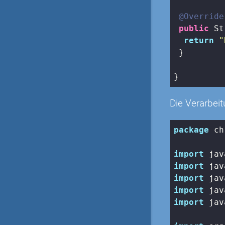
@Override
public
 St
return
"
 }

}
Die Verarbeit
package
 ch
import
import
import
import
import
 jav