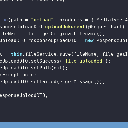
ing
(path = 
"upload"
, produces = { MediaType.A
sponseUploadDTO 
uploadDokument
(@RequestPart(
ileName = file.getOriginalFilename();

UploadDTO responseUploadDTO = 
new
 ResponseUpl
t = 
this
.fileService.save(fileName, file.getI
eUploadDTO.setSuccess(
"file uploaded"
);

eUploadDTO.setPath(out);

(Exception e) {

eUploadDTO.setFailed(e.getMessage());

esponseUploadDTO;
