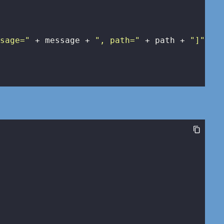
ssage="
 + message + 
", path="
 + path + 
"]"
;
