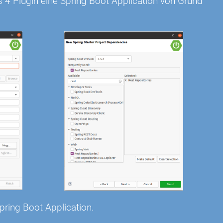
s 4 Plugin eine Spring Boot Application von Grund
pring Boot Application.