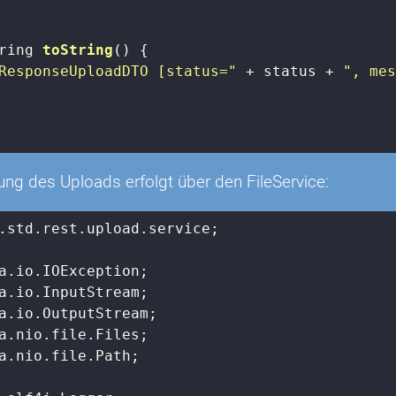
ring 
toString
()
{

ResponseUploadDTO [status="
 + status + 
", me
ung des Uploads erfolgt über den FileService:
.std.rest.upload.service;

a.nio.file.Path;
