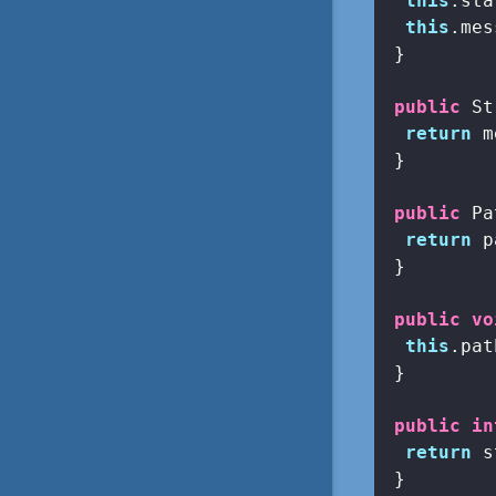
this
.sta
this
.mes
 }

public
 St
return
 m
 }

public
 Pa
return
 p
 }

public
vo
this
.pat
 }

public
in
return
 s
 }
