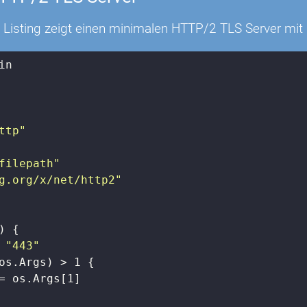
 Listing zeigt einen minimalen HTTP/2 TLS Server mit
in

ttp"
filepath"
g.org/x/net/http2"
)
 {

 
"443"
os.Args) > 
1
 {

= os.Args[
1
]
