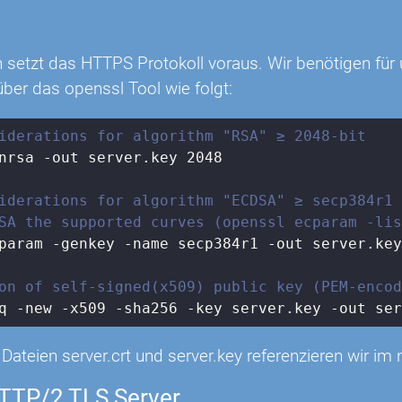
setzt das HTTPS Protokoll voraus. Wir benötigen für u
 über das openssl Tool wie folgt:
iderations for algorithm "RSA" ≥ 2048-bit
nrsa -out server.key 2048

iderations for algorithm "ECDSA" ≥ secp384r1
SA the supported curves (openssl ecparam -li
param -genkey -name secp384r1 -out server.key
on of self-signed(x509) public key (PEM-enco
q -new -x509 -sha256 -key server.key -out se
n Dateien server.crt und server.key referenzieren wir 
TTP/2 TLS Server