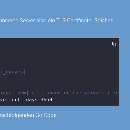
nseren Server also ein TLS Certificate. Solches
st_curves)


dings .pem|.crt) based on the private (.key)
rver.crt -days 3650
im nachfolgenden Go Code.