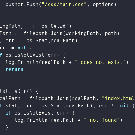
  pusher.Push(
"/css/main.css"
, options)

ingPath, _ := os.Getwd()

Path := filepath.Join(workingPath, path)

, err := os.Stat(realPath)

rr != 
nil
 {

f
 os.IsNotExist(err) {

  log.Println(realPath + 
" does not exist"
)

return
tat.IsDir() {

ealPath = filepath.Join(realPath, 
"index.htm
f
 stat, err = os.Stat(realPath); err != 
nil
 {
if
 os.IsNotExist(err) {

     log.Println(realPath + 
" not found"
)

  }
