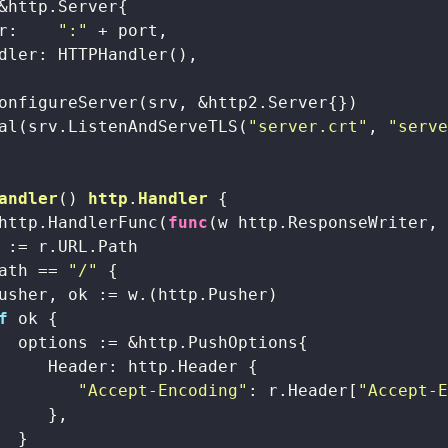
&http.Server{

r:    
":"
 + port,

dler: HTTPHandler(),

onfigureServer(srv, &http2.Server{})

al(srv.ListenAndServeTLS(
"server.crt"
, 
"serv
andler
()
http
.
Handler
 {

http.HandlerFunc(
func
(w http.ResponseWriter,
 := r.URL.Path

ath == 
"/"
 {

usher, ok := w.(http.Pusher)

f
 ok {

  options := &http.PushOptions{

     Header: http.Header {

"Accept-Encoding"
: r.Header[
"Accept-
     },

  }
