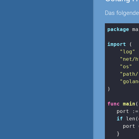
Das folgende
package
 ma
import
 (

"log"
"net/h
"os"
"path/
"golan
)

func
main
(
   port :=
if
len
(
     port 
   }
