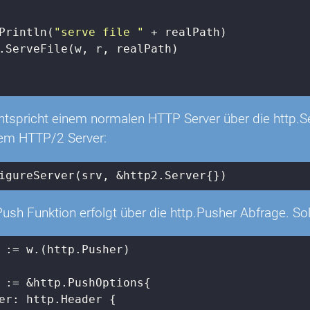
Println(
"serve file "
 + realPath)

.ServeFile(w, r, realPath)

ntspricht einem normalen HTTP Server über die http.Se
nem HTTP/2 Server:
igureServer(srv, &http2.Server{})
sh Funktion erfolgt über die http.Pusher Abfrage. Solc
 := &http.PushOptions{

er: http.Header {
