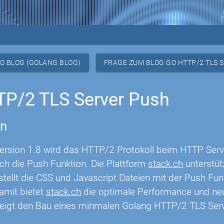
O BLOG (GOLANG BLOG)
FRAGE ZUM BLOG GO HTTP/2 TLS 
P/2 TLS Server Push
on
Version 1.8 wird das HTTP/2 Protokoll beim HTTP Serve
ch die Push Funktion. Die Plattform
stack.ch
unterstütz
tellt die CSS und Javascript Dateien mit der Push Fu
amit bietet
stack.ch
die optimale Performance und neu
zeigt den Bau eines minmalen Golang HTTP/2 TLS Serv