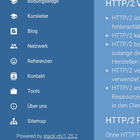
school
Bildungswege
HTTP/2 V
school
Kursleiter
HTTP/2 ist 
fehleranfäll
Blog
HTTP/2 kan
HTTP/2 ben
group
Netzwerk
solange di
sentiment_very_satisfied
Referenzen
Herstellen
HTTP/2 ver
contacts
Kontakt
verwendet
HTTP/2 erm
work
Tools
Ressourcen
in den Cli
info_outline
Über uns
HTTP/2 
Sitemap
Ohne HTTP Pu
Powered by
stack.ch/1.25.2