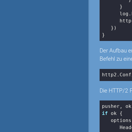
      }

      log.
      http
   })

}
Der Aufbau e
Befehl zu ei
http2.Conf
Die HTTP/2 Pu
if
 ok {

   options
      Head