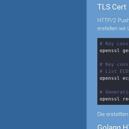
TLS Cert
HTTP/2 Push 
erstellen wir
# Key cons
openssl ge
# Key cons
# List ECD
openssl ec
# Generati
openssl re
Die erstellte
Golang H