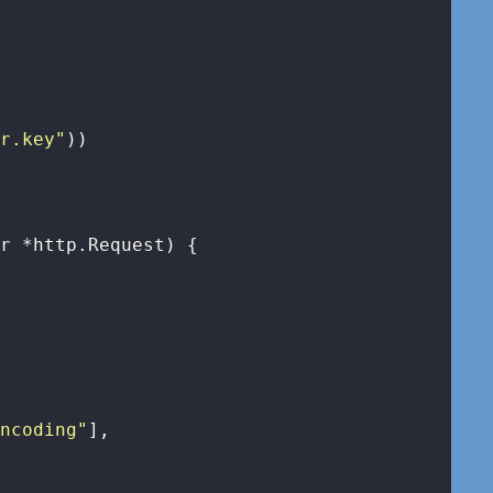
er.key"
))

 r *http.Request)
 {

Encoding"
],
