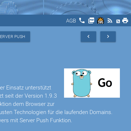
phone
picture_as_pdf
rss_feed
print
AGB
navigate_before
navigate_next
SERVER PUSH
r Einsatz unterstützt
t seit der Version 1.9.3
nktion dem Browser zur
sten Technologien für die laufenden Domains.
ers mit Server Push Funktion.