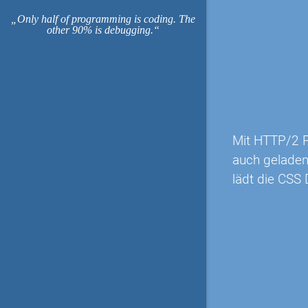
Only half of programming is coding. The
other 90% is debugging.
Mit HTTP/2 P
auch geladen
lädt die CSS 