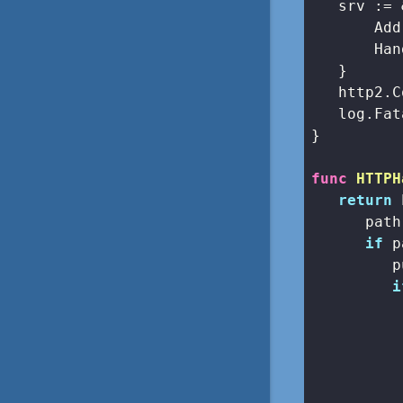
   srv := 
       Add
       Han
   }

   http2.C
   log.Fat
}

func
HTTPH
return
 
      path
if
 p
         p
i
          
          
          
          