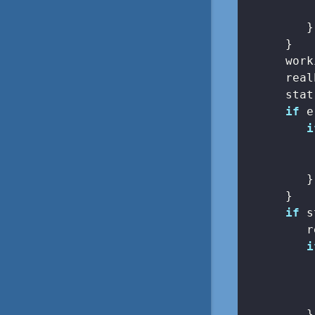
          
         }

      }

      work
      real
      stat
if
 e
i
          
         }

      }

if
 s
         r
i
          
          
         }
