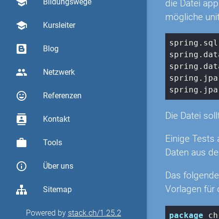
school
Bildungswege
die Datei app
mögliche unit
school
Kursleiter
spring.sql
Blog
spring.dat
spring.dat
group
Netzwerk
spring.jpa
spring.jpa
sentiment_very_satisfied
Referenzen
Die Datei sol
contacts
Kontakt
Einige Tests
work
Tools
Daten aus de
info_outline
Über uns
Das folgende 
Vorlagen für 
Sitemap
Powered by
stack.ch/1.25.2
package
 ch