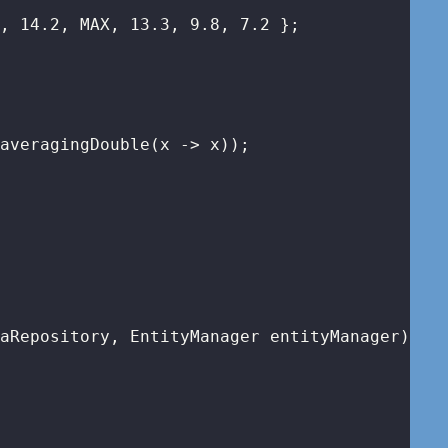
3
, 
14.2
, MAX, 
13.3
, 
9.8
, 
7.2
 };

averagingDouble(x -> x));

taRepository, EntityManager entityManager)
{
