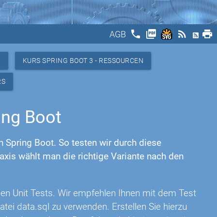
phone
picture_as_pdf
rss_feed
print
AGB
3
KURS SPRING BOOT 3 - RESSOURCEN
RS
ing Boot
 Spring Boot. So testen wir durch diese
axis wählt man die richtige Variante nach den
n Unit Tests. Wir empfehlen Ihnen mit dem Test
atei data.sql zu verwenden. Erstellen Sie hierzu