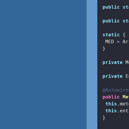
public
st
public
st
static
 {

  MED = Ar
 }

private
 M
private
 E
@Autowire
public
Me
this
.met
this
.ent
 }
