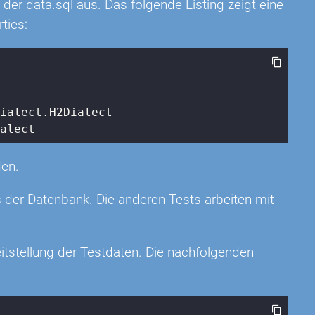
 der data.sql aus. Das folgende Listing zeigt eine
ties:
ialect.H2Dialect

ialect
den.
 der Datenbank. Die anderen Tests arbeiten mit
eitstellung der Testdaten. Die nachfolgenden