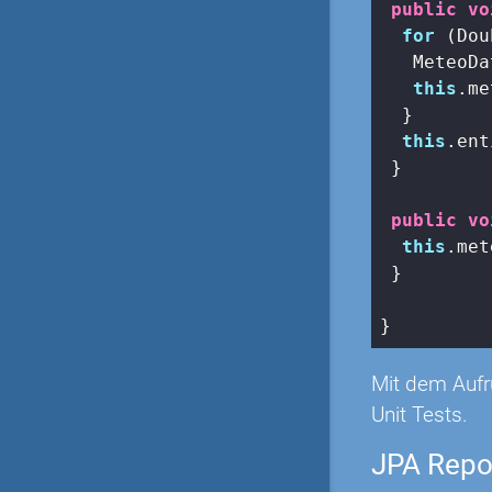
public
vo
for
 (Dou
   MeteoDa
this
.me
  }

this
.ent
 }

public
vo
this
.met
 }

}
Mit dem Aufr
Unit Tests.
JPA Repo