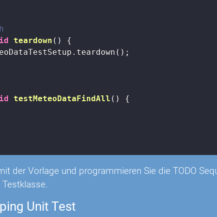
h
id
teardown
()
{

eoDataTestSetup.teardown();

id
testMeteoDataFindAll
()
{

 mit der Vorlage und programmieren Sie die TODO Seq
 Testklasse.
ing Unit Test