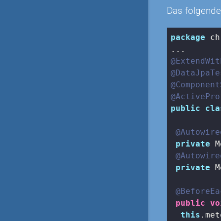
Das folgende
package
 ch
@ExtendWit
@DataJpaTe
@Component
@ActivePro
public
cla
@Autowire
private
 M
@Autowire
private
 M
@BeforeEa
public
vo
this
.met