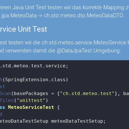
einen Java Unit Test testen wir das korrekte Mapping 
.jpa.MeteoData -> ch.std.meteo.dto.MeteoDataDTO.
vice Unit Test
est testen wir die ch.std.meteo.service.MeteoService 
nd verwenden damit die @DataJpaTest Umgebung:
.std.meteo.test.service;

h
st
Scan
(basePackages = {
"ch.std.meteo.test"
files
(
"unittest"
ss
MeteoServiceTest
{

d
eteoDataTestSetup meteoDataTestSetup;
