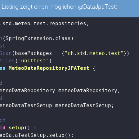
 Listing zeigt einen möglichen @DataJpaTest:
.std.meteo.test.repositories;

h
st
Scan
(basePackages = {
"ch.std.meteo.test"
files
(
"unittest"
ss
MeteoDataRepositoryJPATest
{

d
eteoDataRepository meteoDataRepository;

d
eteoDataTestSetup meteoDataTestSetup;

ch
id
setup
()
{

eoDataTestSetup.setup();
