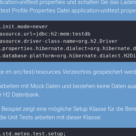
lication-unittest.properties und schalten Sie das Laden
test Profile Properties Datei application-unittest.proper
.init.mode=never

asource.url=jdbc:h2:mem:testdb

asource.driver-class-name=org.h2.Driver

.properties.hibernate.dialect=org.hibernate.d
.database-platform=org.hibernate.dialect.H2D
lte im src/test/resources Verzeichnis gespeichert wer
 arbeiten mit Mock Daten und beziehen keine Daten aus
r H2 Datenbank.
Beispiel zeigt eine mögliche Setup Klasse für die Ber
die Unit Tests arbeiten mit dieser Klasse:
.std.meteo.test.setup;
