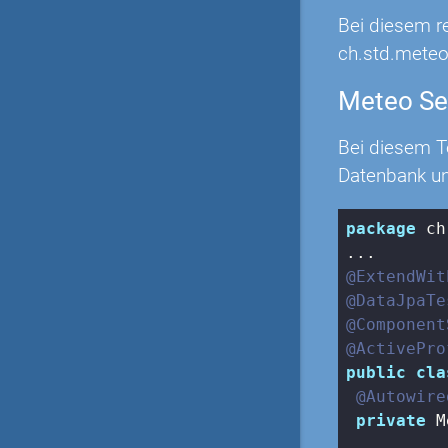
Bei diesem r
ch.std.meteo
Meteo Ser
Bei diesem T
Datenbank u
package
 ch
@ExtendWit
@DataJpaTe
@Component
@ActivePro
public
cla
@Autowire
private
 M