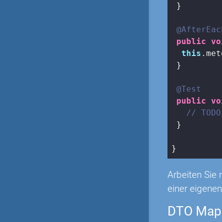
 }

@AfterEac
public
vo
this
.met
 }

@Test
public
vo
// TODO
 }

}
Arbeiten Sie
einer eigenen
DTO Mapp