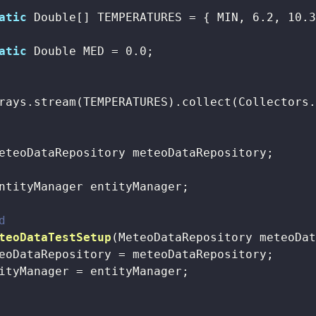
atic
 Double[] TEMPERATURES = { MIN, 
6.2
, 
10.
atic
 Double MED = 
0.0
;

rays.stream(TEMPERATURES).collect(Collectors.
eteoDataRepository meteoDataRepository;

ntityManager entityManager;

d
teoDataTestSetup
(MeteoDataRepository meteoDa
eoDataRepository = meteoDataRepository;

ityManager = entityManager;
