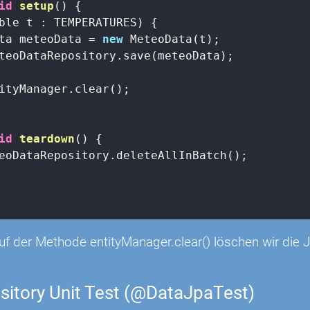
id
setup
()
{

ble t : TEMPERATURES) {

ta meteoData = 
new
 MeteoData(t);

teoDataRepository.save(meteoData);

ityManager.clear();

id
teardown
()
{

eoDataRepository.deleteAllInBatch();

uf der Methode entityManager.clear() löschen wir die
sitory Unit Test (@DataJpaTest)