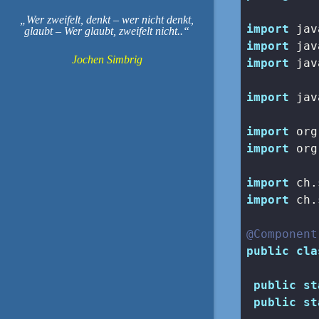
Wer zweifelt, denkt – wer nicht denkt,
import
glaubt – Wer glaubt, zweifelt nicht..
import
Jochen Simbrig
import
 jav
import
 jav
import
import
 org
import
import
 ch.
@Component
public
cla
public
st
public
st