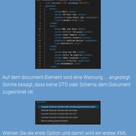
Auf dem document-Element wird eine Warnung ... angezeigt.
Solche besagt, dass keine DTD oder Schema dem Dokument
zugeordnet ist:
Wählen Sie die erste Option und damit wird ein erstes XML