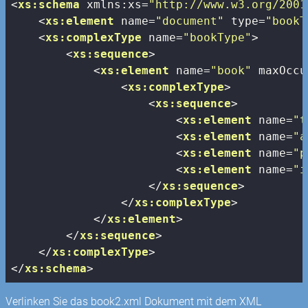
<
xs:schema
xmlns:xs
=
"http://www.w3.org/2001
<
xs:element
name
=
"document"
type
=
"bookT
<
xs:complexType
name
=
"bookType"
>
<
xs:sequence
>
<
xs:element
name
=
"book"
maxOccu
<
xs:complexType
>
<
xs:sequence
>
<
xs:element
name
=
"t
<
xs:element
name
=
"a
<
xs:element
name
=
"p
<
xs:element
name
=
"i
</
xs:sequence
>
</
xs:complexType
>
</
xs:element
>
</
xs:sequence
>
</
xs:complexType
>
</
xs:schema
>
Verlinken Sie das book2.xml Dokument mit dem XML