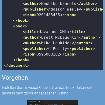
<
author
>
Naohiko Uramoto
</
author
>
<
publisher
>
Addison Wesley
</
publishe
<
isbn
>
0201485435
</
isbn
>
</
book
>
<
book
>
<
title
>
Java and XML
</
title
>
<
author
>
Brett McLaughlin
</
author
>
<
author
>
Mike Loukides
</
author
>
<
publisher
>
O'Reilly
</
publisher
>
<
isbn
>
0596000162
</
isbn
>
</
book
>
</
document
>
Vorgehen
Erstellen Sie im Visual Code Editor das Book Dokument
gemäss dem zuvor angegebenen Listing.