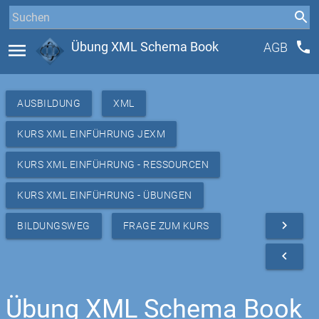
phone
menu
Übung XML Schema Book
AGB
AUSBILDUNG
XML
KURS XML EINFÜHRUNG JEXM
KURS XML EINFÜHRUNG - RESSOURCEN
KURS XML EINFÜHRUNG - ÜBUNGEN
navigate_next
BILDUNGSWEG
FRAGE ZUM KURS
navigate_before
Übung XML Schema Book