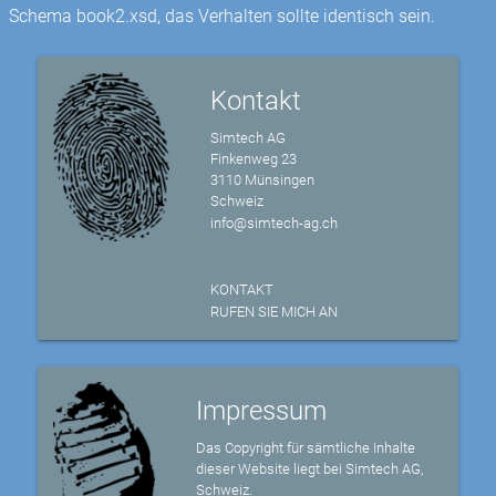
Schema book2.xsd, das Verhalten sollte identisch sein.
Kontakt
Simtech AG
Finkenweg 23
3110 Münsingen
Schweiz
info@simtech-ag.ch
KONTAKT
RUFEN SIE MICH AN
Impressum
Das Copyright für sämtliche Inhalte
dieser Website liegt bei Simtech AG,
Schweiz.