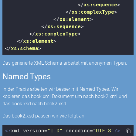
</
xs:sequence
>
</
xs:complexType
>
</
xs:element
>
</
xs:sequence
>
</
xs:complexType
>
</
xs:element
>
</
xs:schema
>
Das generierte XML Schema arbeitet mit anonymen Typen.
Named Types
In der Praxis arbeiten wir besser mit Named Types. Wir
kopieren das book.xml Dokument um nach book2.xml und
das book.xsd nach book2.xsd.
Das book2.xsd passen wir wie folgt an:
<?
xml version=
"1.0"
 encoding=
"UTF-8"
?>