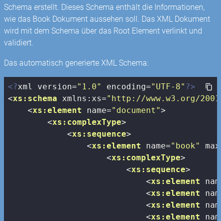
Schema erstellt. Dieses Schema enthält die Informationen,
wie das Book Dokument aussehen soll. Das XML Dokument
wird mit dem Schema über das Root Element verlinkt und
validiert.
Das automatisch generierte XML Schema:
<?
xml version=
"1.0"
 encoding=
"UTF-8"
?>
<
xs:schema
xmlns:xs
=
"http://www.w3.org/2001
<
xs:element
name
=
"document"
>
<
xs:complexType
>
<
xs:sequence
>
<
xs:element
name
=
"book"
max
<
xs:complexType
>
<
xs:sequence
>
<
xs:element
nam
<
xs:element
nam
<
xs:element
nam
<
xs:element
nam