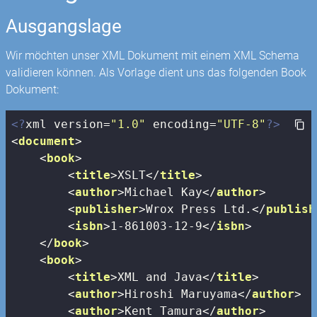
Ausgangslage
Wir möchten unser XML Dokument mit einem XML Schema
validieren können. Als Vorlage dient uns das folgenden Book
Dokument:
<?
xml version=
"1.0"
 encoding=
"UTF-8"
?>
<
document
>
<
book
>
<
title
>
XSLT
</
title
>
<
author
>
Michael Kay
</
author
>
<
publisher
>
Wrox Press Ltd.
</
publish
<
isbn
>
1-861003-12-9
</
isbn
>
</
book
>
<
book
>
<
title
>
XML and Java
</
title
>
<
author
>
Hiroshi Maruyama
</
author
>
<
author
>
Kent Tamura
</
author
>