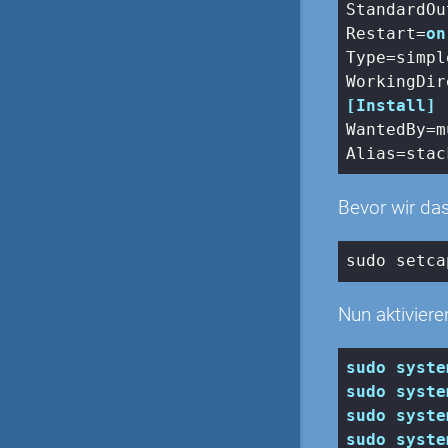
StandardOu
Restart
=
on
Type
WorkingDir
[Install]
WantedBy
Alias
Bevor wir da
sudo 
setca
Nun aktiviere
sudo
syste
sudo
syste
sudo
syste
sudo
syste