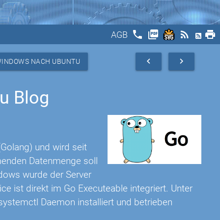
phone
picture_as_pdf
rss_feed
print
AGB
navigate_before
navigate_next
 WINDOWS NACH UBUNTU
u Blog
Golang) und wird seit
hmenden Datenmenge soll
ndows wurde der Server
e ist direkt im Go Executeable integriert. Unter
 systemctl Daemon installiert und betrieben