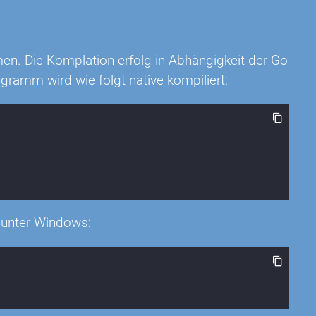
rmen. Die Komplation erfolg in Abhängigkeit der Go
mm wird wie folgt native kompiliert:
n unter Windows: