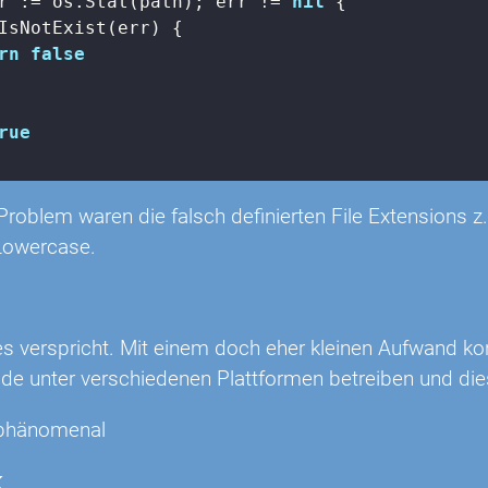
r := os.Stat(path); err != 
nil
 {

IsNotExist(err) {

rn
false
rue
roblem waren die falsch definierten File Extensions z.B
Lowercase.
es verspricht. Mit einem doch eher kleinen Aufwand k
 unter verschiedenen Plattformen betreiben und dies 
: phänomenal
k