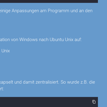
er einige Anpassungen am Programm und an den
ration von Windows nach Ubuntu Unix auf:
 Unix
pselt und damit zentralisiert. So wurde z.B. die
t: