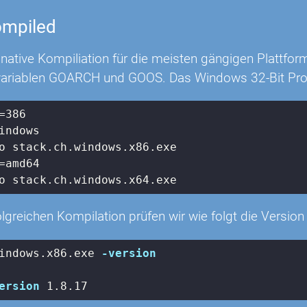
ompiled
 native Kompiliation für die meisten gängigen Plattfo
iablen GOARCH und GOOS. Das Windows 32-Bit Progra
=
386
lgreichen Kompilation prüfen wir wie folgt die Versio
indows
.x86
.exe
-version
ersion
 1
.8
.17