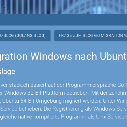
O BLOG (GOLANG BLOG)
FRAGE ZUM BLOG GO MIGRATION
ration Windows nach Ubunt
lage
rver
stack.ch
basiert auf der Programmiersprache Go (
er Windows 32-Bit Plattform betrieben. Mit der zune
ux Ubuntu 64-Bit Umgebung migriert werden. Unter Wi
ervice betrieben. Die Registrierung als Windows Servic
 gleiche native kompilierte Programm als Unix Service