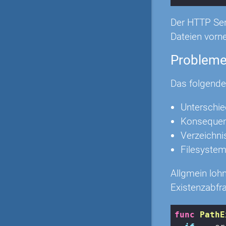
Der HTTP Ser
Dateien vor
Problem
Das folgende
Unterschie
Konsequent
Verzeichni
Filesyste
Allgmein lohn
Existenzabfr
func
PathE