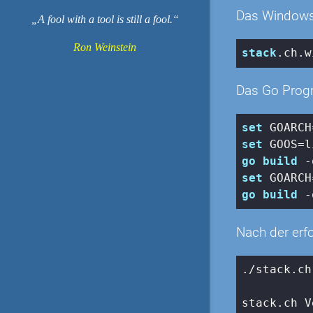
Das Windows E
A fool with a tool is still a fool.
Ron Weinstein
stack
.ch
.w
Das Go Progr
set
 GOARCH
set
go
build
set
go
build
Nach der erfo
./
stack
.ch
stack
.ch V