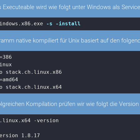
xecuteable wird wie folgt unter Windows als Service i
indows
.x86
.exe
-s
-install
amm native kompiliert für Unix basiert auf den folge
=
386
lgreichen Kompilation prüfen wir wie folgt die Version
.linux.x64 -version

ersion 
1.8
.17