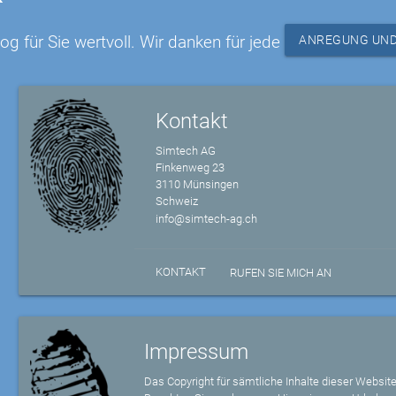
og für Sie wertvoll. Wir danken für jede
ANREGUNG UND
Kontakt
Simtech AG
Finkenweg 23
3110 Münsingen
Schweiz
info@simtech-ag.ch
KONTAKT
RUFEN SIE MICH AN
Impressum
Das Copyright für sämtliche Inhalte dieser Website