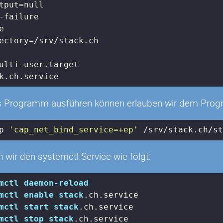
tput
ectory
s Programm ausführen können erlauben wir dem Progra
p
'cap_net_bind_service=+ep'
 /srv/stack.ch/s
n wir den systemctl Service wie folgt:
mctl
daemon-reload
mctl
enable
stack
.ch
.service
mctl
start
stack
.ch
.service
mctl
stop
stack
.ch
.service