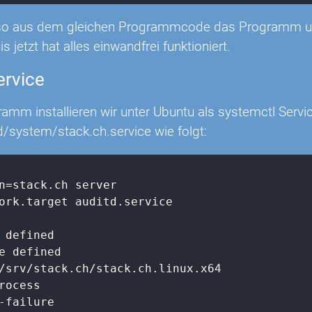
lso aus dem gleichen Programmcode das Programm un
s jetzt hat alles einwandfrei funktioniert.
ervice
mm installieren wir unter Ubuntu als systemctl Service
/system/stack.ch.service wie folgt:
n