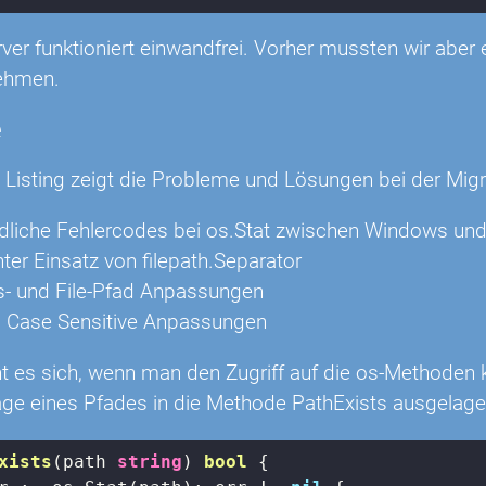
ver funktioniert einwandfrei. Vorher mussten wir ab
nehmen.
e
 Listing zeigt die Probleme und Lösungen bei der Mig
dliche Fehlercodes bei os.Stat zwischen Windows und
er Einsatz von filepath.Separator
s- und File-Pfad Anpassungen
m Case Sensitive Anpassungen
t es sich, wenn man den Zugriff auf die os-Methoden ka
age eines Pfades in die Methode PathExists ausgelager
xists
(path 
string
)
bool
 {
