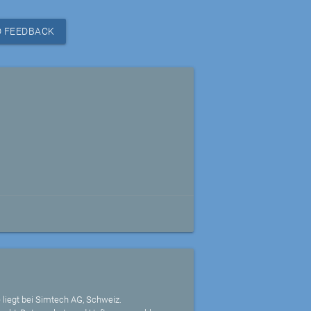
 FEEDBACK
 liegt bei Simtech AG, Schweiz.