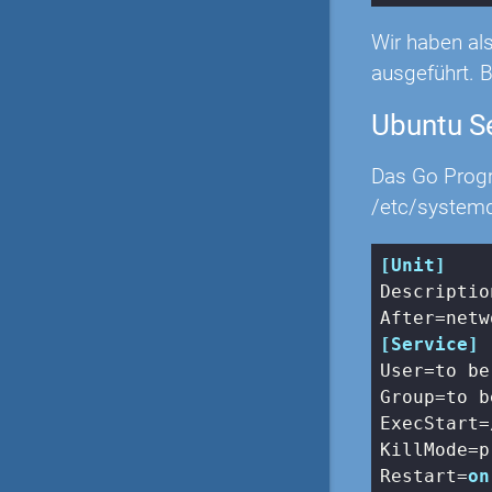
Wir haben a
ausgeführt. Bi
Ubuntu S
Das Go Progra
/etc/systemd
[Unit]
Descriptio
After
[Service]
User
Group
ExecStart
KillMode
Restart
=
on