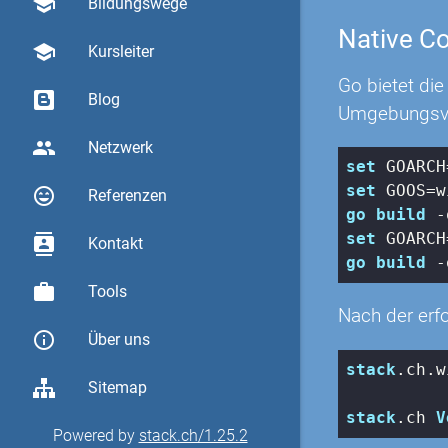
school
Bildungswege
Native C
school
Kursleiter
Go bietet die
Blog
Umgebungsvar
group
Netzwerk
set
 GOARCH
set
sentiment_very_satisfied
Referenzen
go
build
set
contacts
Kontakt
go
build
work
Tools
Nach der erfo
info_outline
Über uns
stack
.ch
.w
Sitemap
stack
.ch
V
Powered by
stack.ch/1.25.2