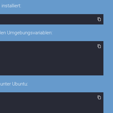
nstalliert:
nden Umgebungsvariablen:
 unter Ubuntu: