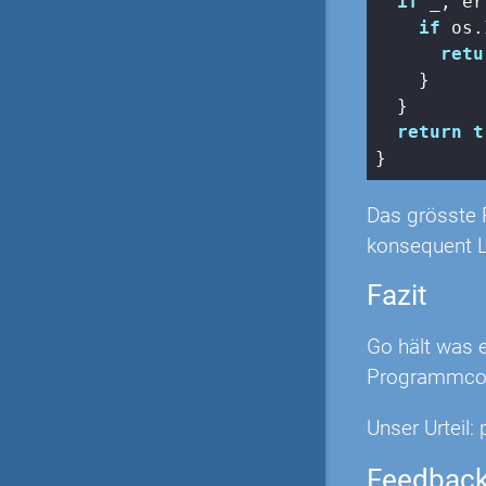
if
 _, er
if
 os.
retu
    }

  }

return
t
}
Das grösste P
konsequent 
Fazit
Go hält was 
Programmcode
Unser Urteil
Feedbac