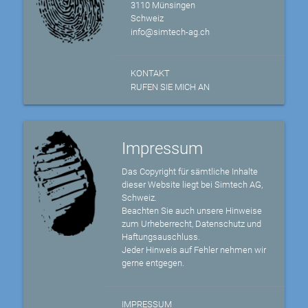
3110 Münsingen
Schweiz
info@simtech-ag.ch
KONTAKT
RUFEN SIE MICH AN
Impressum
Das Copyright für sämtliche Inhalte
dieser Website liegt bei Simtech AG,
Schweiz.
Beachten Sie auch unsere Hinweise
zum Urheberrecht, Datenschutz und
Haftungsauschluss.
Jeder Hinweis auf Fehler nehmen wir
gerne entgegen.
IMPRESSUM