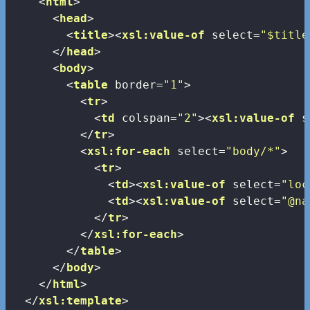
<
html
>
<
head
>
<
title
>
<
xsl:value-of
select
=
"$title
</
head
>
<
body
>
<
table
border
=
"1"
>
<
tr
>
<
td
colspan
=
"2"
>
<
xsl:value-of
s
</
tr
>
<
xsl:for-each
select
=
"body/*"
>
<
tr
>
<
td
>
<
xsl:value-of
select
=
"loc
<
td
>
<
xsl:value-of
select
=
"@na
</
tr
>
</
xsl:for-each
>
</
table
>
</
body
>
</
html
>
</
xsl:template
>