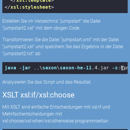
</
xsl:template
>
</
xsl:stylesheet
>
Erstellen Sie im Verzeichnis "jumpstart" die Datei
"jumpstart2.xsl" mit dem obigen Code.
Transformieren Sie die Datei "jumpstart.xml" mit der Datei
"jumpstart2.xsl" und speichern Sie das Ergebnis in der Datei
"jumpstart2.txt" ab:
java
-jar
 ..\
saxon
\
saxon-he-11
.4
.jar
-s
:jum
Analysieren Sie das Script und das Resultat.
XSLT xsl:if/xsl:choose
Mit XSLT sind einfache Entscheidungen mit xsl:if und
Mehrfachentscheidungen mit
xsl:choose/xsl:when/xsl:otherweise programmierbar: