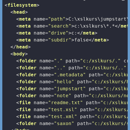
<
filesystem
>
<
head
>
<
meta
name
=
"path"
>
C:\xslkurs\jumpstart\
<
meta
name
=
"search"
>
c:\xslkurs\*.*
</
met
<
meta
name
=
"drive"
>
c:
</
meta
>
<
meta
name
=
"subdir"
>
false
</
meta
>
</
head
>
<
body
>
<
folder
name
=
"."
path
=
"c:/xslkurs/."
cr
<
folder
name
=
".."
path
=
"c:/xslkurs/.."
<
folder
name
=
".metadata"
path
=
"c:/xslku
<
folder
name
=
"hello"
path
=
"c:/xslkurs/h
<
folder
name
=
"jumpstart"
path
=
"c:/xslku
<
folder
name
=
"note"
path
=
"c:/xslkurs/no
<
file
name
=
"readme.txt"
path
=
"c:/xslkur
<
file
name
=
"test.xsl"
path
=
"c:/xslkurs/
<
file
name
=
"test.xml"
path
=
"c:/xslkurs/
<
folder
name
=
"saxon"
path
=
"c:/xslkurs/s