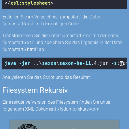
</
xsl:stylesheet
>
Erstellen Sie im Verzeichnis "jumpstart" die Datei
"jumpstart6.xsl" mit dem obigen Code.
Transformieren Sie die Datei "jumpstart.xml" mit der Datei
"jumpstart6.xsl" und speichern Sie das Ergebnis in der Datei
"jumpstart6.html" ab:
java
-jar
 ..\
saxon
\
saxon-he-11
.4
.jar
-s
:jum
Analysieren Sie das Script und das Resultat.
Filesystem Rekursiv
Eine rekusrive Version des Filesystem finden Sie unter
folgendem XML Dokument
xfsdump.rekursiv.xml
.