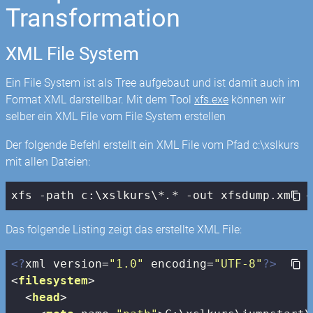
Transformation
XML File System
Ein File System ist als Tree aufgebaut und ist damit auch im
Format XML darstellbar. Mit dem Tool
xfs.exe
können wir
selber ein XML File vom File System erstellen
Der folgende Befehl erstellt ein XML File vom Pfad c:\xslkurs
mit allen Dateien:
xfs -path c:\xslkurs\
*.*
 -out xfsdump.xml -
Das folgende Listing zeigt das erstellte XML File:
<?
xml version=
"1.0"
 encoding=
"UTF-8"
?>
<
filesystem
>
<
head
>