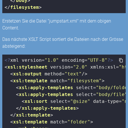
</
body
>
</
filesystem
>
Erstetzen Sie die Datei "jumpstart.xml" mit dem obigen
Content.
Das nächste XSLT Script sortiert die Dateien nach der Grösse
absteigend:
<?
xml version=
"1.0"
 encoding=
"UTF-8"
?>
<
xsl:stylesheet
version
=
"2.0"
xmlns:xsl
=
"ht
<
xsl:output
method
=
"text"
/>
<
xsl:template
match
=
"filesystem"
>
<
xsl:apply-templates
select
=
"body/folde
<
xsl:apply-templates
select
=
"body/file"
<
xsl:sort
select
=
"@size"
data-type
=
"n
</
xsl:apply-templates
>
</
xsl:template
>
<
xsl:template
match
=
"folder"
>