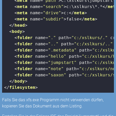
<
meta
name
=
"path"
>
C:\xslkurs\jumpstart\
<
meta
name
=
"search"
>
c:\xslkurs\*.*
</
met
<
meta
name
=
"drive"
>
c:
</
meta
>
<
meta
name
=
"subdir"
>
false
</
meta
>
</
head
>
<
body
>
<
folder
name
=
"."
path
=
"c:/xslkurs/."
cr
<
folder
name
=
".."
path
=
"c:/xslkurs/.."
<
folder
name
=
".metadata"
path
=
"c:/xslku
<
folder
name
=
"hello"
path
=
"c:/xslkurs/h
<
folder
name
=
"jumpstart"
path
=
"c:/xslku
<
folder
name
=
"note"
path
=
"c:/xslkurs/no
<
folder
name
=
"saxon"
path
=
"c:/xslkurs/s
</
body
>
</
filesystem
>
Falls Sie das xfs.exe Programm nicht verwenden dürfen,
kopieren Sie das Dokument aus dem Listing.