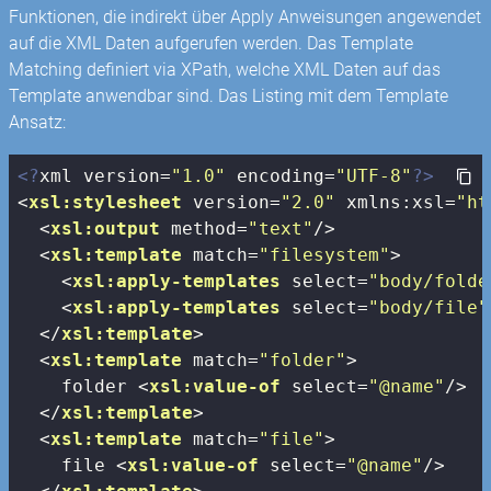
Funktionen, die indirekt über Apply Anweisungen angewendet
auf die XML Daten aufgerufen werden. Das Template
Matching definiert via XPath, welche XML Daten auf das
Template anwendbar sind. Das Listing mit dem Template
Ansatz:
<?
xml version=
"1.0"
 encoding=
"UTF-8"
?>
<
xsl:stylesheet
version
=
"2.0"
xmlns:xsl
=
"ht
<
xsl:output
method
=
"text"
/>
<
xsl:template
match
=
"filesystem"
>
<
xsl:apply-templates
select
=
"body/folde
<
xsl:apply-templates
select
=
"body/file"
</
xsl:template
>
<
xsl:template
match
=
"folder"
>
    folder 
<
xsl:value-of
select
=
"@name"
/>
</
xsl:template
>
<
xsl:template
match
=
"file"
>
    file 
<
xsl:value-of
select
=
"@name"
/>