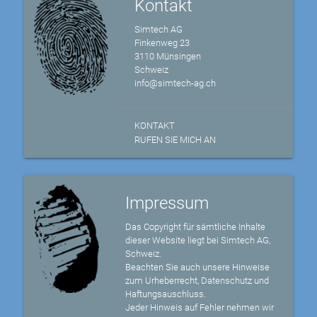
Kontakt
Simtech AG
Finkenweg 23
3110 Münsingen
Schweiz
info@simtech-ag.ch
KONTAKT
RUFEN SIE MICH AN
Impressum
Das Copyright für sämtliche Inhalte
dieser Website liegt bei Simtech AG,
Schweiz.
Beachten Sie auch unsere Hinweise
zum Urheberrecht, Datenschutz und
Haftungsauschluss.
Jeder Hinweis auf Fehler nehmen wir