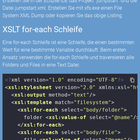
Erstellen Sie in der Eclipse IDE das Projekt "jumpstart" und die
Datei jumpstart.xml. Erstellen Sie mit xfs.exe einen File
System XML Dump oder kopieren Sie das obige Listing.
XSLT for-each Schleife
Eine for-each Schleife ist eine Schleife, die einen bestimmten
Wert für eine bestimmte Variable durchläuft. Beim ersten
Ansatz verwenden die for-each Schleife und traversieren alle
Folders und Files in eine Text Datei:
<?
xml version=
"1.0"
 encoding=
"UTF-8"
?>
<
xsl:stylesheet
version
=
"2.0"
xmlns:xsl
=
"ht
<
xsl:output
method
=
"text"
/>
<
xsl:template
match
=
"filesystem"
>
<
xsl:for-each
select
=
"body/folder"
>
      folder 
<
xsl:value-of
select
=
"@name"
/>
</
xsl:for-each
>
<
xsl:for-each
select
=
"body/file"
>
      file 
<
xsl:value-of
select
=
"@name"
/>