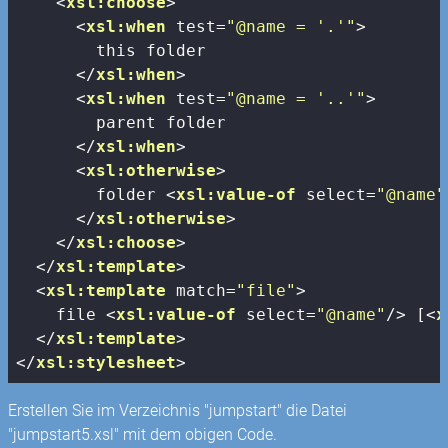
<
xsl:choose
>
<
xsl:when
test
=
"@name = '.'"
>
        this folder

</
xsl:when
>
<
xsl:when
test
=
"@name = '..'"
>
        parent folder

</
xsl:when
>
<
xsl:otherwise
>
        folder 
<
xsl:value-of
select
=
"@name"
</
xsl:otherwise
>
</
xsl:choose
>
</
xsl:template
>
<
xsl:template
match
=
"file"
>
    file 
<
xsl:value-of
select
=
"@name"
/>
 [
<
x
</
xsl:template
>
</
xsl:stylesheet
>
Erstellen Sie im Verzeichnis "jumpstart" die Datei
"jumpstart5.xsl" mit dem obigen Code.