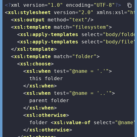
<?
xml version=
"1.0"
 encoding=
"UTF-8"
?>
<
xsl:stylesheet
version
=
"2.0"
xmlns:xsl
=
"ht
<
xsl:output
method
=
"text"
/>
<
xsl:template
match
=
"filesystem"
>
<
xsl:apply-templates
select
=
"body/folde
<
xsl:apply-templates
select
=
"body/file"
</
xsl:template
>
<
xsl:template
match
=
"folder"
>
<
xsl:choose
>
<
xsl:when
test
=
"@name = '.'"
>
        this folder

</
xsl:when
>
<
xsl:when
test
=
"@name = '..'"
>
        parent folder

</
xsl:when
>
<
xsl:otherwise
>
        folder 
<
xsl:value-of
select
=
"@name"
</
xsl:otherwise
>