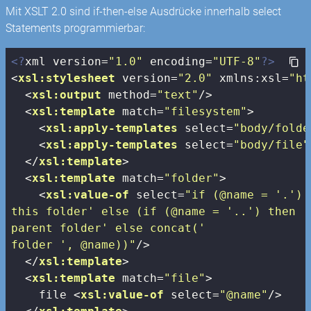
Mit XSLT 2.0 sind if-then-else Ausdrücke innerhalb select
Statements programmierbar:
<?
xml version=
"1.0"
 encoding=
"UTF-8"
?>
<
xsl:stylesheet
version
=
"2.0"
xmlns:xsl
=
"ht
<
xsl:output
method
=
"text"
/>
<
xsl:template
match
=
"filesystem"
>
<
xsl:apply-templates
select
=
"body/folde
<
xsl:apply-templates
select
=
"body/file"
</
xsl:template
>
<
xsl:template
match
=
"folder"
>
<
xsl:value-of
select
=
"if (@name = '.') 
this folder' else (if (@name = '..') then '

parent folder' else concat('

folder ', @name))"
/>
</
xsl:template
>
<
xsl:template
match
=
"file"
>
    file 
<
xsl:value-of
select
=
"@name"
/>