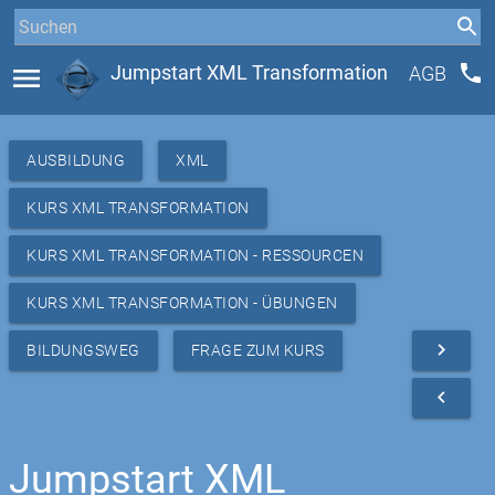
phone
menu
Jumpstart XML Transformation
AGB
AUSBILDUNG
XML
KURS XML TRANSFORMATION
KURS XML TRANSFORMATION - RESSOURCEN
KURS XML TRANSFORMATION - ÜBUNGEN
navigate_next
BILDUNGSWEG
FRAGE ZUM KURS
navigate_before
Jumpstart XML