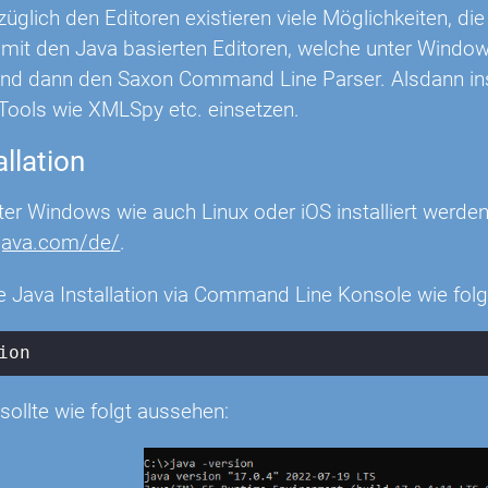
züglich den Editoren existieren viele Möglichkeiten, die
 mit den Java basierten Editoren, welche unter Windows 
und dann den Saxon Command Line Parser. Alsdann insta
Tools wie XMLSpy etc. einsetzen.
allation
er Windows wie auch Linux oder iOS installiert werden
.java.com/de/
.
e Java Installation via Command Line Konsole wie folg
ion
ollte wie folgt aussehen: