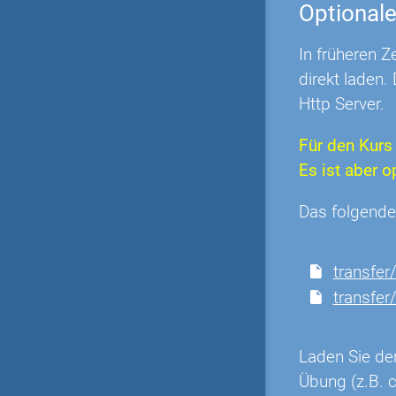
Optional
In früheren 
direkt laden.
Http Server.
Für den Kurs
Es ist aber o
Das folgende
transfe
transfe
Laden Sie de
Übung (z.B. c