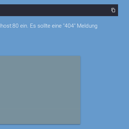
host:80 ein. Es sollte eine "404" Meldung