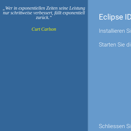
Wer in exponentiellen Zeiten seine Leistung
nur schrittweise verbessert, fällt exponentiell
Eclipse I
zurück.
Curt Carlson
Installieren 
Starten Sie d
Schliessen S