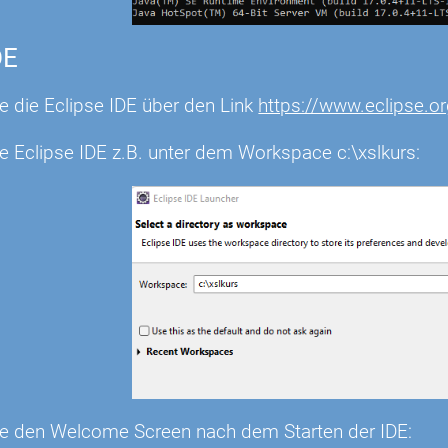
DE
Sie die Eclipse IDE über den Link
https://www.eclipse.
ie Eclipse IDE z.B. unter dem Workspace c:\xslkurs:
ie den Welcome Screen nach dem Starten der IDE: