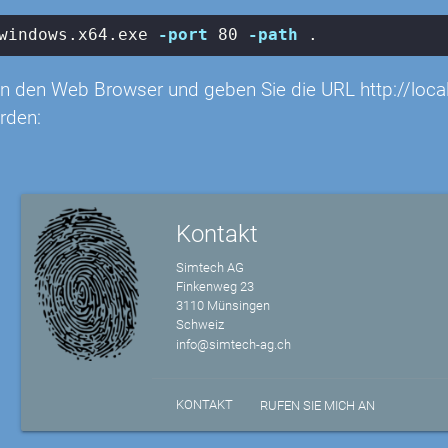
windows
.x64
.exe
-port
 80 
-path
 .
un den Web Browser und geben Sie die URL http://local
rden:
Kontakt
Simtech AG
Finkenweg 23
3110 Münsingen
Schweiz
info@simtech-ag.ch
KONTAKT
RUFEN SIE MICH AN