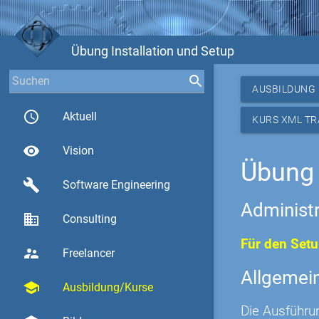
Übung Installation und Setup
AUSBILDUNG
access_time
Aktuell
KURS XML T
visibility
Vision
Übung 
build
Software Engineering
Administ
business
Consulting
Für den Setu
supervisor_account
Freelancer
Allgemei
school
Ausbildung/Kurse
Die Ausführu