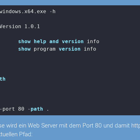
windows.x64.exe -h

Version 1.0.1

      
show
help
and
version
 info

show
 program 
version
 info

th
-port 
80
 -
path
 .
e wird ein Web Server mit dem Port 80 und damit http
tuellen Pfad: