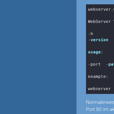
webserver.
WebServer 
-h        
-
version
usage
:

-port 
 -
pa
example:

webserver 
Normalerweis
Port 80 im ak