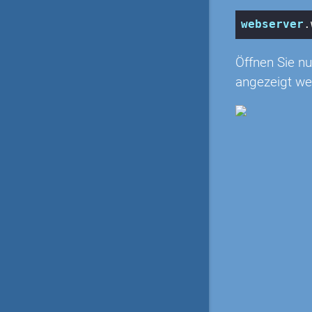
webserver
.
Öffnen Sie n
angezeigt we