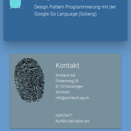
Design Pattern Programmierung mit der
Google Go Language (Golang).
Kontakt
Simtech AG
Finkenweg 23
3110 Münsingen
Schweiz
info@simtech-ag.ch
KONTAKT
RUFEN SIE MICH AN