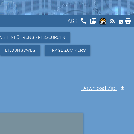
phone
picture_as_pdf
rss_feed
print
AGB
A 8 EINFÜHRUNG - RESSOURCEN
BILDUNGSWEG
FRAGE ZUM KURS
Download Zip