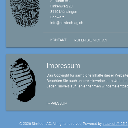
Simtech AG
Finkenweg 23
3110 Münsingen
Schweiz
info@simtech-ag.ch
KONTAKT
RUFEN SIE MICH AN
Impressum
Das Copyright für sämtliche Inhalte dieser Website
Beachten Sie auch unsere Hinweise zum Urheberr
Jeder Hinweis auf Fehler nehmen wir gerne entge
IMPRESSUM
© 2026 Simtech AG, All rights reserved, Powered by
stack.ch/1.25.2