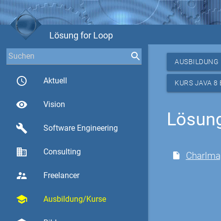
Lösung for Loop
AUSBILDUNG
access_time
Aktuell
KURS JAVA 8
visibility
Vision
Lösung
build
Software Engineering
business
Consulting
CharIma
supervisor_account
Freelancer
school
Ausbildung/Kurse