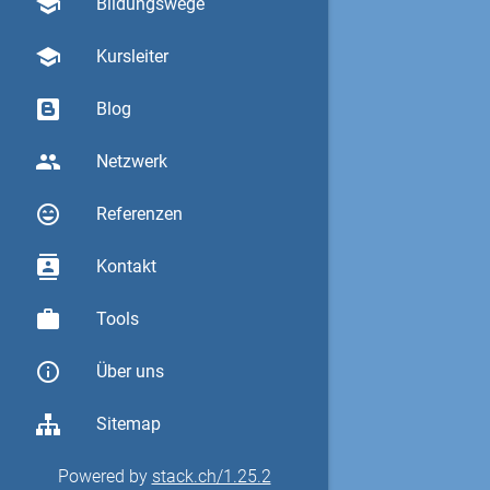
school
Bildungswege
school
Kursleiter
Blog
group
Netzwerk
sentiment_very_satisfied
Referenzen
contacts
Kontakt
work
Tools
info_outline
Über uns
Sitemap
Powered by
stack.ch/1.25.2