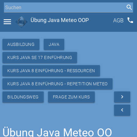
phone
menu
Übung Java Meteo OOP
AGB
AUSBILDUNG
JAVA
KURS JAVA SE 17 EINFÜHRUNG
KURS JAVA 8 EINFÜHRUNG - RESSOURCEN
KURS JAVA 8 EINFÜHRUNG - REPETITION METEO
navigate_next
BILDUNGSWEG
FRAGE ZUM KURS
navigate_before
Übung Java Meteo OO