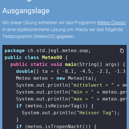
Ausgangslage
Mit dieser Übung schreiben wir das Programm
Meteo Classic
in eine objektorientierte Lösung um. Hierzu sei das folgende
Testprogramm (MeteoOO) gegeben:
package
public
class
MeteoOO
{ 

public
static
void
main
(String[] args)
{

double
[] ta = { -
8.1
, -
4.5
, -
2.1
, -
1.3
,
    Meteo meteo = 
new
 Meteo(ta);

    System.out.println(
"mittelwert = "
 + me
    System.out.println(
"min = "
 + meteo.get
    System.out.println(
"max = "
 + meteo.get
if
 (meteo.isHeisserTag()) {

      System.out.println(
"Heisser Tag"
);

    }

if
 (meteo.isTropenNacht()) {
