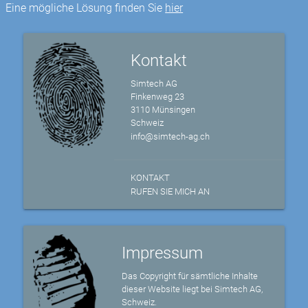
Eine mögliche Lösung finden Sie
hier
Kontakt
Simtech AG
Finkenweg 23
3110 Münsingen
Schweiz
info@simtech-ag.ch
KONTAKT
RUFEN SIE MICH AN
Impressum
Das Copyright für sämtliche Inhalte
dieser Website liegt bei Simtech AG,
Schweiz.