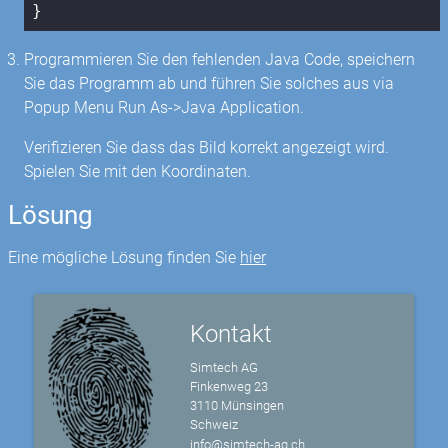
}
Programmieren Sie den fehlenden Java Code, speichern
Sie das Programm ab und führen Sie solches aus via
Popup Menu Run As->Java Application.
Verifizieren Sie dass das Bild korrekt angezeigt wird.
Spielen Sie mit den Koordinaten.
Lösung
Eine mögliche Lösung finden Sie
hier
Kontakt
Simtech AG
Finkenweg 23
3110 Münsingen
Schweiz
info@simtech-ag.ch