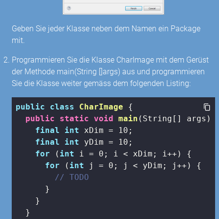
Geben Sie jeder Klasse neben dem Namen ein Package
mit.
Programmieren Sie die Klasse CharImage mit dem Gerüst
der Methode main(String []args) aus und programmieren
Sie die Klasse weiter gemäss dem folgenden Listing:
public
class
CharImage
{

public
static
void
main
(String[] args)
{
final
int
 xDim = 
10
;

final
int
 yDim = 
10
;

for
 (
int
 i = 
0
; i < xDim; i++) {

for
 (
int
 j = 
0
; j < yDim; j++) {

// TODO
      }

    }

  }
