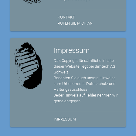
KONTAKT
RUFEN SIE MICH AN
Impressum
Das Copyright für sämtliche Inhalte
dieser Website liegt bei Simtech AG,
Schweiz.
Beachten Sie auch unsere Hinweise
zum Urheberrecht, Datenschutz und
Haftungsauschluss.
Jeder Hinweis auf Fehler nehmen wir
gerne entgegen.
IMPRESSUM