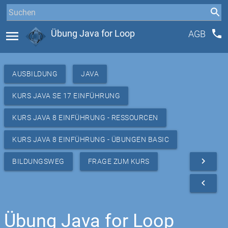
phone
menu
Übung Java for Loop
AGB
AUSBILDUNG
JAVA
KURS JAVA SE 17 EINFÜHRUNG
KURS JAVA 8 EINFÜHRUNG - RESSOURCEN
KURS JAVA 8 EINFÜHRUNG - ÜBUNGEN BASIC
navigate_next
BILDUNGSWEG
FRAGE ZUM KURS
navigate_before
Übung Java for Loop