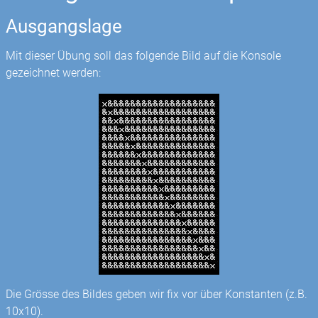
Ausgangslage
Mit dieser Übung soll das folgende Bild auf die Konsole
gezeichnet werden:
Die Grösse des Bildes geben wir fix vor über Konstanten (z.B.
10x10).