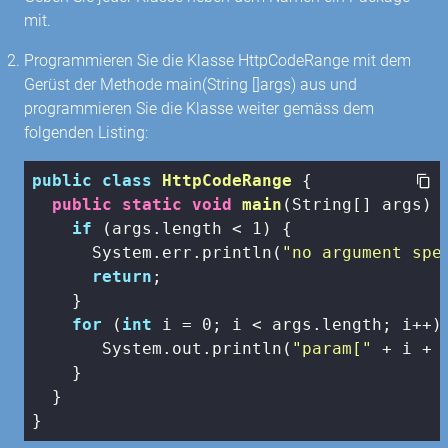
mit.
Programmieren Sie die Klasse HttpCodeRange mit dem
Gerüst der Methode main(String []args) aus und
programmieren Sie die Klasse weiter gemäss dem
folgenden Listing:
public
class
HttpCodeRange
{

public
static
void
main
(String[] args)
{
if
 (args.length < 
1
) {

      System.err.println(
"no argument spe
return
;

    }

for
 (
int
 i = 
0
; i < args.length; i++) 
       System.out.println(
"param["
 + i + 
    }

  }

}