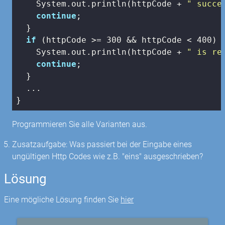
    System.out.println(httpCode + 
" succe
continue
;

  }

if
 (httpCode >= 
300
 && httpCode < 
400
) {
    System.out.println(httpCode + 
" is re
continue
;

  }

  ...

}
Programmieren Sie alle Varianten aus.
Zusatzaufgabe: Was passiert bei der Eingabe eines
ungültigen Http Codes wie z.B. "eins" ausgeschrieben?
Lösung
Eine mögliche Lösung finden Sie
hier