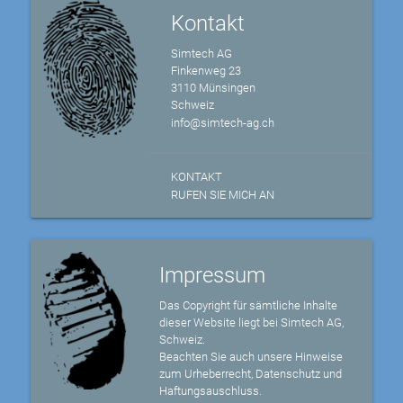
Kontakt
Simtech AG
Finkenweg 23
3110 Münsingen
Schweiz
info@simtech-ag.ch
KONTAKT
RUFEN SIE MICH AN
Impressum
Das Copyright für sämtliche Inhalte
dieser Website liegt bei Simtech AG,
Schweiz.
Beachten Sie auch unsere Hinweise
zum Urheberrecht, Datenschutz und
Haftungsauschluss.