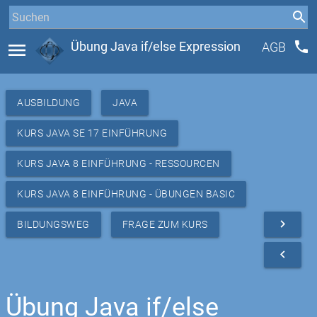
phone
menu
Übung Java if/else Expression
AGB
AUSBILDUNG
JAVA
KURS JAVA SE 17 EINFÜHRUNG
KURS JAVA 8 EINFÜHRUNG - RESSOURCEN
KURS JAVA 8 EINFÜHRUNG - ÜBUNGEN BASIC
navigate_next
BILDUNGSWEG
FRAGE ZUM KURS
navigate_before
Übung Java if/else