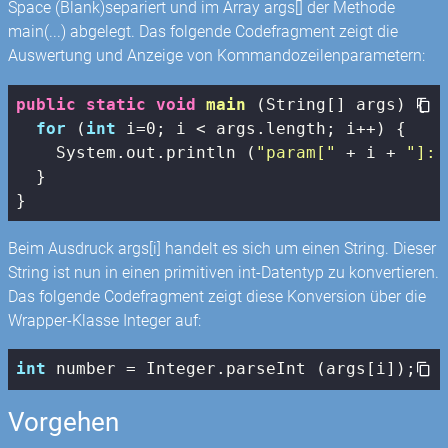
Space (Blank)separiert und im Array args[] der Methode
main(...) abgelegt. Das folgende Codefragment zeigt die
Auswertung und Anzeige von Kommandozeilenparametern:
public
static
void
main
(String[] args)
{

for
 (
int
 i=
0
; i < args.length; i++) {

    System.out.println (
"param["
 + i + 
"]: 
  }

}
Beim Ausdruck args[i] handelt es sich um einen String. Dieser
String ist nun in einen primitiven int-Datentyp zu konvertieren.
Das folgende Codefragment zeigt diese Konversion über die
Wrapper-Klasse Integer auf:
int
 number = Integer.parseInt (args[i]);
Vorgehen