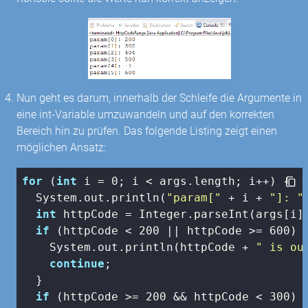
Nun geht es darum, innerhalb der Schleife die Argumente in
eine int-Variable umzuwandeln und auf den korrekten
Bereich hin zu prüfen. Das folgende Listing zeigt einen
möglichen Ansatz:
for
 (
int
 i = 
0
; i < args.length; i++) {

  System.out.println(
"param["
 + i + 
"]: "
int
 httpCode = Integer.parseInt(args[i])
if
 (httpCode < 
200
 || httpCode >= 
600
) {
    System.out.println(httpCode + 
" is ou
continue
;

  }

if
 (httpCode >= 
200
 && httpCode < 
300
) {