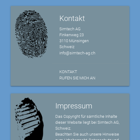
Kontakt
Simtech AG
Finkenweg 23
3110 Münsingen
Schweiz
info@simtech-ag.ch
KONTAKT
RUFEN SIE MICH AN
Impressum
Das Copyright für sämtliche Inhalte
dieser Website liegt bei Simtech AG,
Schweiz.
Beachten Sie auch unsere Hinweise