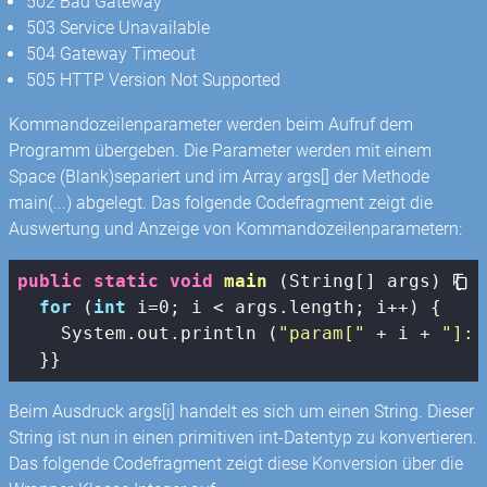
502 Bad Gateway
503 Service Unavailable
504 Gateway Timeout
505 HTTP Version Not Supported
Kommandozeilenparameter werden beim Aufruf dem
Programm übergeben. Die Parameter werden mit einem
Space (Blank)separiert und im Array args[] der Methode
main(...) abgelegt. Das folgende Codefragment zeigt die
Auswertung und Anzeige von Kommandozeilenparametern:
public
static
void
main
(String[] args)
{

for
 (
int
 i=
0
; i < args.length; i++) {

    System.out.println (
"param["
 + i + 
"]: 
  }}
Beim Ausdruck args[i] handelt es sich um einen String. Dieser
String ist nun in einen primitiven int-Datentyp zu konvertieren.
Das folgende Codefragment zeigt diese Konversion über die