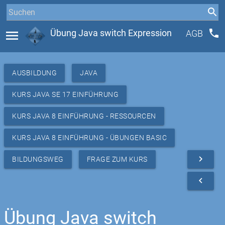
phone
menu
Übung Java switch Expression
AGB
AUSBILDUNG
JAVA
KURS JAVA SE 17 EINFÜHRUNG
KURS JAVA 8 EINFÜHRUNG - RESSOURCEN
KURS JAVA 8 EINFÜHRUNG - ÜBUNGEN BASIC
navigate_next
BILDUNGSWEG
FRAGE ZUM KURS
navigate_before
Übung Java switch