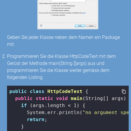
Geben Sie jeder Klasse neben dem Namen ein Package
mit.
Programmieren Sie die Klasse HttpCodeText mit dem
Gerüst der Methode main(String []args) aus und
programmieren Sie die Klasse weiter gemäss dem
folgenden Listing:
public
class
HttpCodeText
{

public
static
void
main
(String[] args)
{
if
 (args.length < 
1
) {

      System.err.println(
"no argument spe
return
;

    }
