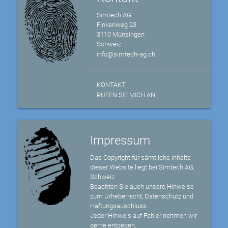
Simtech AG
Finkenweg 23
3110 Münsingen
Schweiz
info@simtech-ag.ch
KONTAKT
RUFEN SIE MICH AN
Impressum
Das Copyright für sämtliche Inhalte
dieser Website liegt bei Simtech AG,
Schweiz.
Beachten Sie auch unsere Hinweise
zum Urheberrecht, Datenschutz und
Haftungsauschluss.
Jeder Hinweis auf Fehler nehmen wir
gerne entgegen.