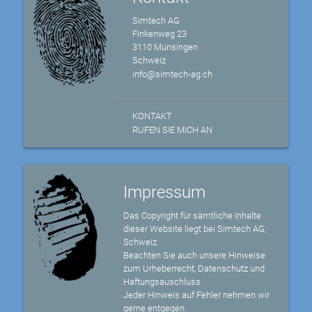
Simtech AG
Finkenweg 23
3110 Münsingen
Schweiz
info@simtech-ag.ch
KONTAKT
RUFEN SIE MICH AN
Impressum
Das Copyright für sämtliche Inhalte
dieser Website liegt bei Simtech AG,
Schweiz.
Beachten Sie auch unsere Hinweise
zum Urheberrecht, Datenschutz und
Haftungsauschluss.
Jeder Hinweis auf Fehler nehmen wir
gerne entgegen.