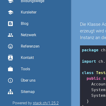
school
Bildungswege
school
Kursleiter
Blog
Die Klasse A
erzeugt wird 
group
Netzwerk
Instanz an d
sentiment_very_satisfied
Referenzen
package
 ch
contacts
Kontakt
import
 ch.
work
Tools
class
Test
public
s
info_outline
Über uns
    Accoun
    System
Sitemap
    System
  }

Powered by
stack.ch/1.25.2