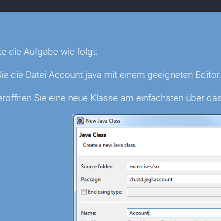
n
te die Aufgabe wie folgt:
ie die Datei Account.java mit einem geeigneten Editor
 eröffnen Sie eine neue Klasse am einfachsten über d