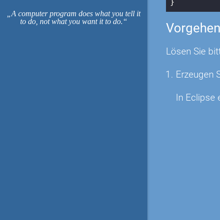
}
A computer program does what you tell it
to do, not what you want it to do.
Vorgehe
Lösen Sie bit
Erzeugen S
In Eclipse