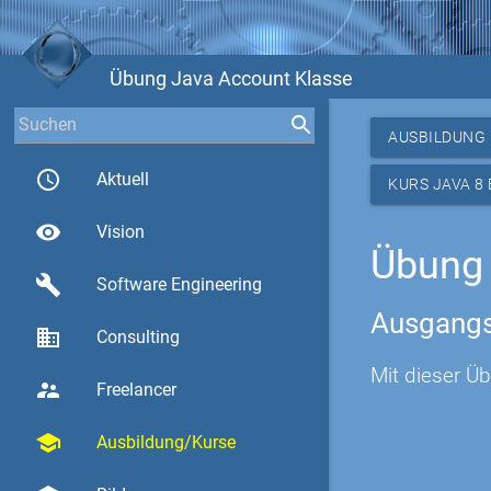
Übung Java Account Klasse
AUSBILDUNG
access_time
Aktuell
KURS JAVA 8
visibility
Vision
Übung 
build
Software Engineering
Ausgangs
business
Consulting
Mit dieser Ü
supervisor_account
Freelancer
school
Ausbildung/Kurse