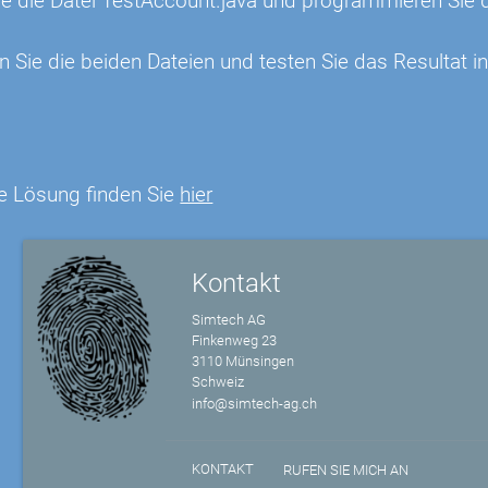
Sie die Datei TestAccount.java und programmieren Si
n Sie die beiden Dateien und testen Sie das Resulta
e Lösung finden Sie
hier
Kontakt
Simtech AG
Finkenweg 23
3110 Münsingen
Schweiz
info@simtech-ag.ch
KONTAKT
RUFEN SIE MICH AN