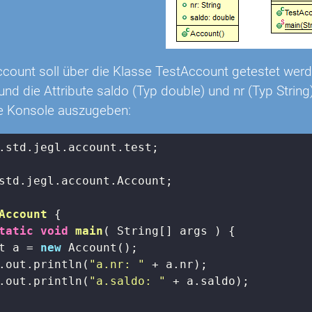
ccount soll über die Klasse TestAccount getestet wer
und die Attribute saldo (Typ double) und nr (Typ String)
ie Konsole auszugeben:
.std.jegl.account.test;

std.jegl.account.Account;

Account
{

tatic
void
main
( String[] args )
{

t a = 
new
 Account();

.out.println(
"a.nr: "
 + a.nr);

.out.println(
"a.saldo: "
 + a.saldo);
