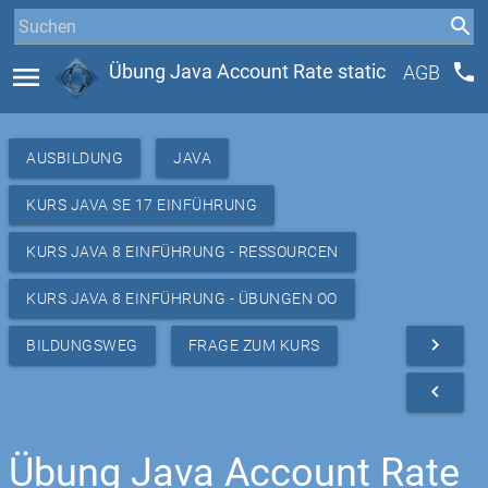
phone
menu
Übung Java Account Rate static
AGB
AUSBILDUNG
JAVA
KURS JAVA SE 17 EINFÜHRUNG
KURS JAVA 8 EINFÜHRUNG - RESSOURCEN
KURS JAVA 8 EINFÜHRUNG - ÜBUNGEN OO
navigate_next
BILDUNGSWEG
FRAGE ZUM KURS
navigate_before
Übung Java Account Rate