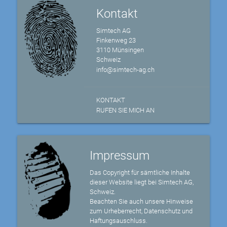
Kontakt
Simtech AG
Finkenweg 23
3110 Münsingen
Schweiz
info@simtech-ag.ch
KONTAKT
RUFEN SIE MICH AN
Impressum
Das Copyright für sämtliche Inhalte
dieser Website liegt bei Simtech AG,
Schweiz.
Beachten Sie auch unsere Hinweise
zum Urheberrecht, Datenschutz und
Haftungsauschluss.