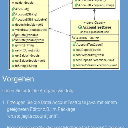
Vorgehen
Lösen Sie bitte die Aufgabe wie folgt:
Erzeugen Sie die Datei AccounTestCase.java mit einem
geeigneten Editor z.B. im Package
"ch.std.jegl.account.junit".
Programmieren Sie die Test Methode testDeposit() gemäss