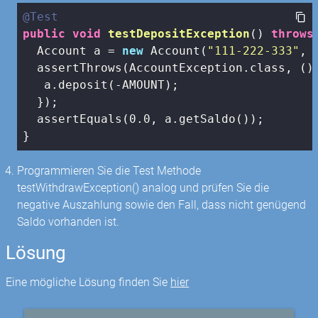
@Test
public
void
testDepositException
()
throws
  Account a = 
new
 Account(
"111-222-333"
, 
  assertThrows(AccountException.class, () 
   a.deposit(-AMOUNT);

  });

  assertEquals(
0.0
, a.getSaldo());

}
Programmieren Sie die Test Methode
testWithdrawException() analog und prüfen Sie die
negative Auszahlung sowie den Fall, dass nicht genügend
Saldo vorhanden ist.
Lösung
Eine mögliche Lösung finden Sie
hier