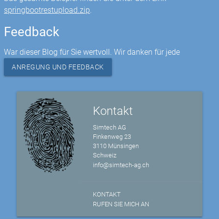
springbootrestupload.zip
.
Feedback
War dieser Blog für Sie wertvoll. Wir danken für jede
ANREGUNG UND FEEDBACK
Kontakt
Simtech AG
Finkenweg 23
3110 Münsingen
Schweiz
info@simtech-ag.ch
KONTAKT
RUFEN SIE MICH AN