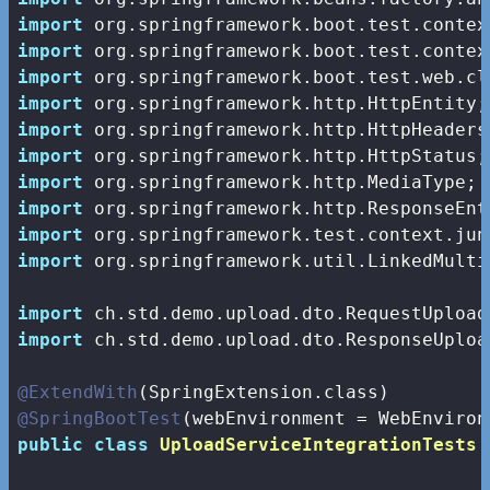
import
import
import
import
import
import
import
import
import
import
 org.springframework.util.LinkedMulti
import
import
 ch.std.demo.upload.dto.ResponseUpload
@ExtendWith
@SpringBootTest
public
class
UploadServiceIntegrationTests