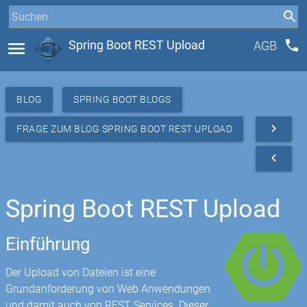
phone
menu
Spring Boot REST Upload
AGB
BLOG
SPRING BOOT BLOGS
navigate_next
FRAGE ZUM BLOG SPRING BOOT REST UPLOAD
navigate_before
Spring Boot REST Upload
Einführung
Der Upload von Dateien ist eine
Grundanforderung von Web Anwendungen
und damit auch von REST Services. Dieser