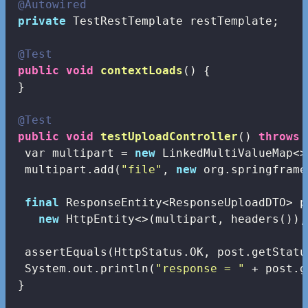
@Autowired
private
 TestRestTemplate restTemplate;

@Test
public
void
contextLoads
()
{

 }

@Test
public
void
testUploadController
()
throws
 
  var multipart = 
new
 LinkedMultiValueMap<>(
  multipart.add(
"file"
, 
new
 org.springframe
final
 ResponseEntity<ResponseUploadDTO> p
new
 HttpEntity<>(multipart, headers()),
  assertEquals(HttpStatus.OK, post.getStatus
  System.out.println(
"response = "
 + post.g
 }
