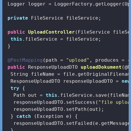
 Logger logger = LoggerFactory.getLogger(Up
private
 FileService fileService;

public
UploadController
(FileService fileSe
this
.fileService = fileService;

 }

@PostMapping
(path = 
"upload"
, produces = {
public
 ResponseUploadDTO 
uploadDokument
(@R
  String fileName = file.getOriginalFilename
  ResponseUploadDTO responseUploadDTO = 
new
try
 {

   Path out = 
this
.fileService.save(fileNam
   responseUploadDTO.setSuccess(
"file uploa
   responseUploadDTO.setPath(out);

  } 
catch
 (Exception e) {

   responseUploadDTO.setFailed(e.getMessage(
  }
