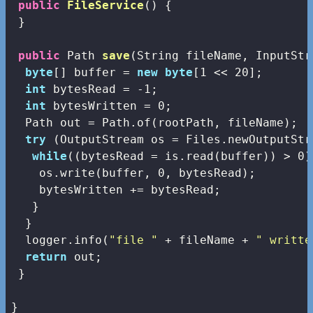
public
FileService
()
{

 }

public
 Path 
save
(String fileName, InputStr
byte
[] buffer = 
new
byte
[
1
 << 
20
];

int
 bytesRead = -
1
;

int
 bytesWritten = 
0
;

  Path out = Path.of(rootPath, fileName);

try
 (OutputStream os = Files.newOutputStr
while
((bytesRead = is.read(buffer)) > 
0
)
    os.write(buffer, 
0
, bytesRead);

    bytesWritten += bytesRead;

   }

  }

  logger.info(
"file "
 + fileName + 
" writte
return
 out;

 }

}