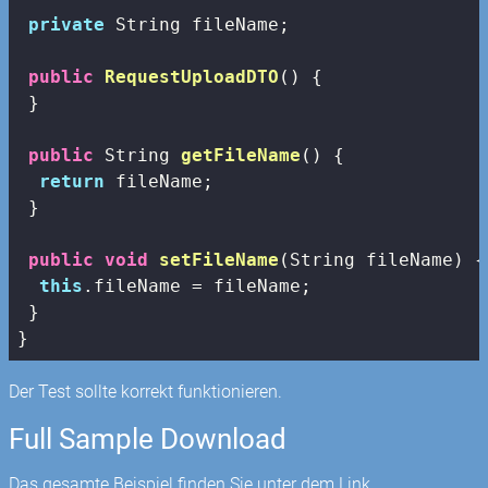
private
 String fileName;

public
RequestUploadDTO
()
{

 }

public
 String 
getFileName
()
{

return
 fileName;

 }

public
void
setFileName
(String fileName)
{

this
.fileName = fileName;

 }

}
Der Test sollte korrekt funktionieren.
Full Sample Download
Das gesamte Beispiel finden Sie unter dem Link