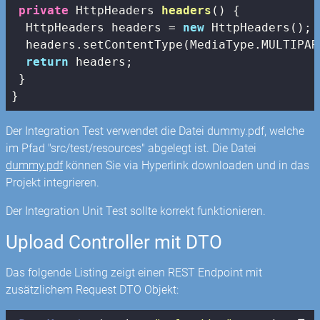
private
 HttpHeaders 
headers
()
{

  HttpHeaders headers = 
new
 HttpHeaders();

  headers.setContentType(MediaType.MULTIPAR
return
 headers;

 }

}
Der Integration Test verwendet die Datei dummy.pdf, welche
im Pfad "src/test/resources" abgelegt ist. Die Datei
dummy.pdf
können Sie via Hyperlink downloaden und in das
Projekt integrieren.
Der Integration Unit Test sollte korrekt funktionieren.
Upload Controller mit DTO
Das folgende Listing zeigt einen REST Endpoint mit
zusätzlichem Request DTO Objekt: