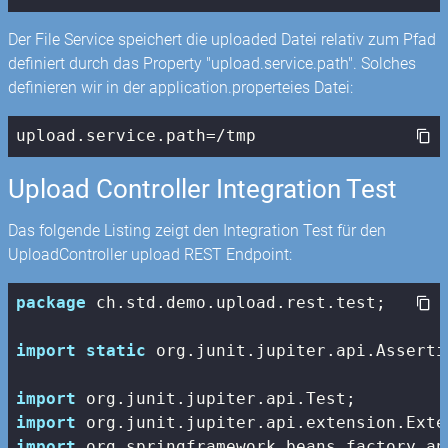
Der File Service speichert die uploaded Datei relativ zum Pfad
definiert durch das Property "upload.service.path". Solches
definieren wir in der application.properteies Datei:
upload.service.path=/tmp
Upload Controller Integration Test
Das folgende Listing zeigt den Integration Test für den
UploadController upload REST Endpoint:
package
 ch.std.demo.upload.rest.test;

import
static
 org.junit.jupiter.api.Asserti
import
import
import