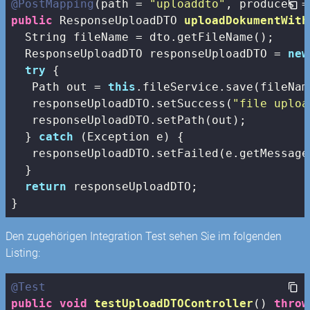
@PostMapping
(path = 
"uploaddto"
public
 ResponseUploadDTO 
uploadDokumentWith
  String fileName = dto.getFileName();

  ResponseUploadDTO responseUploadDTO = 
new
try
 {

   Path out = 
this
.fileService.save(fileNam
   responseUploadDTO.setSuccess(
"file uploa
   responseUploadDTO.setPath(out);

  } 
catch
 (Exception e) {

   responseUploadDTO.setFailed(e.getMessage(
  }

return
 responseUploadDTO;

}
Den zugehörigen Integration Test sehen Sie im folgenden
Listing:
@Test
public
void
testUploadDTOController
()
throw