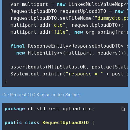
  var multipart = 
new
 LinkedMultiValueMap<>(
  RequestUploadDTO requestUploadDTO = 
new
 R
  requestUploadDTO.setFileName(
"dummydto.pd
  multipart.add(
"dto"
, requestUploadDTO);

  multipart.add(
"file"
, 
new
 org.springframe
final
 ResponseEntity<ResponseUploadDTO> p
new
 HttpEntity<>(multipart, headers()),
  assertEquals(HttpStatus.OK, post.getStatus
  System.out.println(
"response = "
 + post.g
}
Die RequestDTO Klasse finden Sie hier:
package
 ch.std.rest.upload.dto;

public
class
RequestUploadDTO
{
