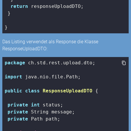
return
 responseUploadDTO;

 }

Das Listing verwendet als Response die Klasse
ResponseUploadDTO:
package
 ch.std.rest.upload.dto;

import
 java.nio.file.Path;

public
class
ResponseUploadDTO
{

private
int
 status;

private
 String message;

private
 Path path;
