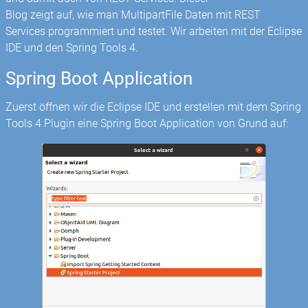
Blog zeigt auf, wie man MultipartFile Daten mit REST
Services programmiert und testet. Wir arbeiten mit der Eclipse
IDE und den Spring Tools 4.
Spring Boot Application
Zuerst öffnen wir die Eclipse IDE und erstellen mit dem Spring
Tools 4 Plugin eine Spring Boot Application von Grund auf: