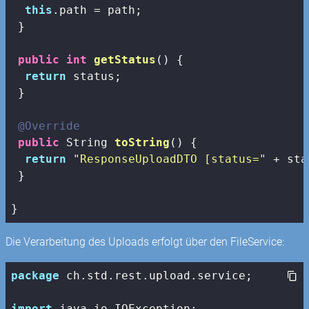
this
.path = path;

 }

public
int
getStatus
()
{

return
 status;

 }

@Override
public
 String 
toString
()
{

return
"ResponseUploadDTO [status="
 + sta
 }

}
Die Verarbeitung des Uploads erfolgt über den FileService:
package
 ch.std.rest.upload.service;

import