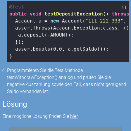
@Test
public
void
testDepositException
()
throws
  Account a = 
new
 Account(
"111-222-333"
, 
  assertThrows(AccountException.class, () 
   a.deposit(-AMOUNT);

  });

  assertEquals(
0.0
, a.getSaldo());

}
Programmieren Sie die Test Methode
testWithdrawException() analog und prüfen Sie die
negative Auszahlung sowie den Fall, dass nicht genügend
Saldo vorhanden ist.
Lösung
Eine mögliche Lösung finden Sie
hier