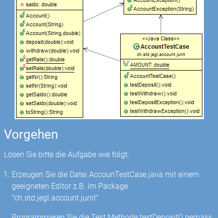
Vorgehen
Lösen Sie bitte die Aufgabe wie folgt:
Erzeugen Sie die Datei AccounTestCase.java mit einem
geeigneten Editor z.B. im Package
"ch.std.jegl.account.junit".
Programmieren Sie die Test Methode testDeposit() gemäss