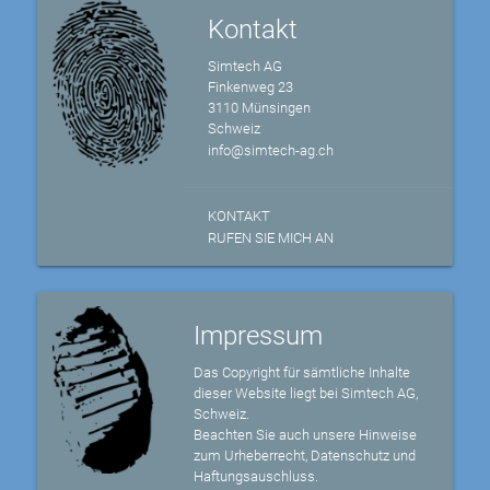
Kontakt
Simtech AG
Finkenweg 23
3110 Münsingen
Schweiz
info@simtech-ag.ch
KONTAKT
RUFEN SIE MICH AN
Impressum
Das Copyright für sämtliche Inhalte
dieser Website liegt bei Simtech AG,
Schweiz.
Beachten Sie auch unsere Hinweise
zum Urheberrecht, Datenschutz und
Haftungsauschluss.