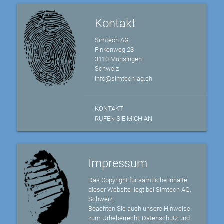
Kontakt
Simtech AG
Finkenweg 23
3110 Münsingen
Schweiz
info@simtech-ag.ch
KONTAKT
RUFEN SIE MICH AN
Impressum
Das Copyright für sämtliche Inhalte
dieser Website liegt bei Simtech AG,
Schweiz.
Beachten Sie auch unsere Hinweise
zum Urheberrecht, Datenschutz und