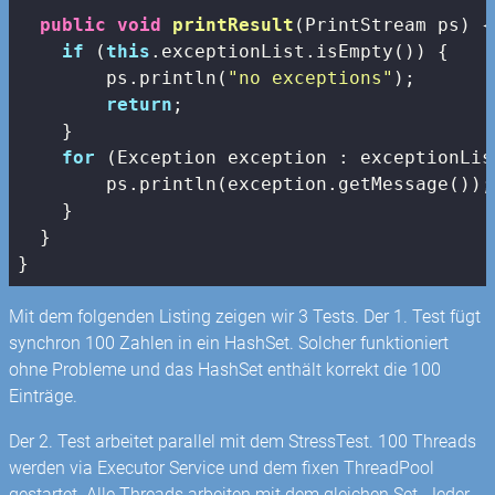
public
void
printResult
(
PrintStream ps
) 
{

if
 (
this
.exceptionList.isEmpty()) {

        ps.println(
"no exceptions"
);

return
;

    }

for
 (Exception exception : exceptionList
        ps.println(exception.getMessage());

    }

  }

}
Mit dem folgenden Listing zeigen wir 3 Tests. Der 1. Test fügt
synchron 100 Zahlen in ein HashSet. Solcher funktioniert
ohne Probleme und das HashSet enthält korrekt die 100
Einträge.
Der 2. Test arbeitet parallel mit dem StressTest. 100 Threads
werden via Executor Service und dem fixen ThreadPool
gestartet. Alle Threads arbeiten mit dem gleichen Set. Jeder