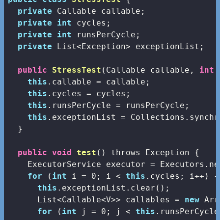
private
 Callable
 callable;

private
int
 cycles;

private
int
 runsPerCycle;

private
 List<Exception> exceptionList;   
public
StressTest
(
Callable
 callable, 
int
 
this
.callable = callable;

this
.cycles = cycles;

this
.runsPerCycle = runsPerCycle;

this
.exceptionList = Collections.synchr
  }

public
void
test
(
) throws Exception 
{

    ExecutorService executor = Executors.ne
for
 (
int
 i = 
0
; i < 
this
.cycles; i++) {

this
.exceptionList.clear();

      List<Callable<V>> callables = 
new
 Arr
for
 (
int
 j = 
0
; j < 
this
.runsPerCycle