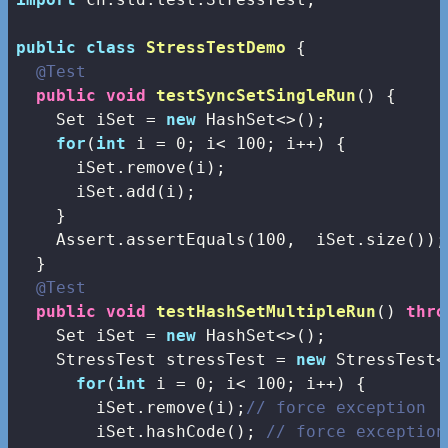
public
class
StressTestDemo
{

@Test
public
void
testSyncSetSingleRun
()
{

    Set
 iSet = 
new
 HashSet<>();

for
(
int
 i = 
0
; i< 
100
; i++) {

      iSet.remove(i);

      iSet.add(i);

    }

    Assert.assertEquals(
100
,  iSet.size());

  }

@Test
public
void
testHashSetMultipleRun
()
thro
    Set
 iSet = 
new
 HashSet<>();

    StressTest
 stressTest = 
new
 StressTest<
for
(
int
 i = 
0
; i< 
100
; i++) {

        iSet.remove(i);
// force exception
        iSet.hashCode(); 
// force exception