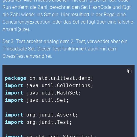
Run entfernt die Zahl, berechnet den Set HashCode und fügt
die Zahl wieder ins Set ein. Hier resultiert in der Regel eine
ConcurrencyException, oder das Set verfügt über eine falsche
Anzahl(size).
Der 3. Test arbeitet analog dem 2. Test, verwendet aber ein
Threadsafe Set. Dieser Test funktioniert auch mit dem
StressTest einwandfrei.
package
import
import
import
 java.util.Set;

import
import
 org.junit.Test;

import
 ch.std.test.StressTest;
