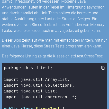
damit Threadsafety oft vergessen. Moderne Java
Anwendungen laufen in der Regel im Hintergrund asynchron
und damit parallel ab. Unit Tests sollten die korrekte und
stabile Ausführung unter Last oder Stress aufzeigen. Ein
weiteres Ziel von Stress Tests ist das Auffinden von Memory
Leaks, welche es leider auch in Java jederzeit geben kann.
Dieser Blog zeigt auf wie man mit einfachsten Mitteln, mit nur
einer Java Klasse, diese Stress Tests programmieren kann.
Das folgende Listing zeigt die Klasse ch.std.test.StressTest:
package ch.std.test;

import java.util.ArrayList;

import java.util.Collections;

import java.util.List;

import java.util.concurrent.*;

public
class
StressTest
 {
