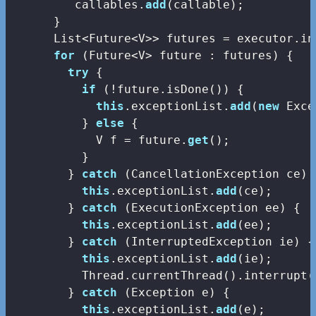
         callables.
add
(callable);

      }

      List<Future<V>> futures = executor.in
for
 (Future<V> future : futures) {

try
 {

if
 (!future.isDone()) {

this
.exceptionList.
add
(
new
 Exce
          } 
else
 {

            V f = future.
get
();

          }

        } 
catch
 (CancellationException ce) {
this
.exceptionList.
add
(ce);

        } 
catch
 (ExecutionException ee) {

this
.exceptionList.
add
(ee);

        } 
catch
 (InterruptedException ie) {

this
.exceptionList.
add
(ie);

          Thread.currentThread().interrupt()
        } 
catch
 (Exception e) {

this
.exceptionList.
add
(e);
