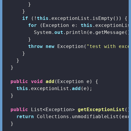
        }

      }

if
 (!
this
.exceptionList.isEmpty()) {

for
 (Exception e: 
this
.exceptionLis
          System.
out
.println(e.getMessage())
        }

throw
new
 Exception(
"test with exce
      }

    }

  }

public
void
add
(
Exception e
) 
{

this
.exceptionList.
add
(e);

  }

public
 List<Exception> 
getExceptionList
(
)
return
 Collections.unmodifiableList(exc
  }
