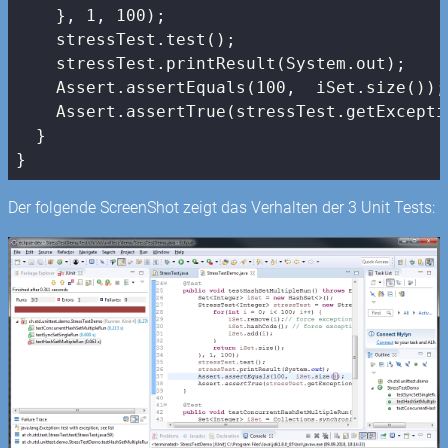
    }, 
1
, 
100
);

    stressTest.test();

    stressTest.printResult(System.out);

    Assert.assertEquals(
100
,  iSet.size());

    Assert.assertTrue(stressTest.getExcepti
  }

}
Der folgende ScreenShot zeigt das Verhalten der 3 Unit Tests: