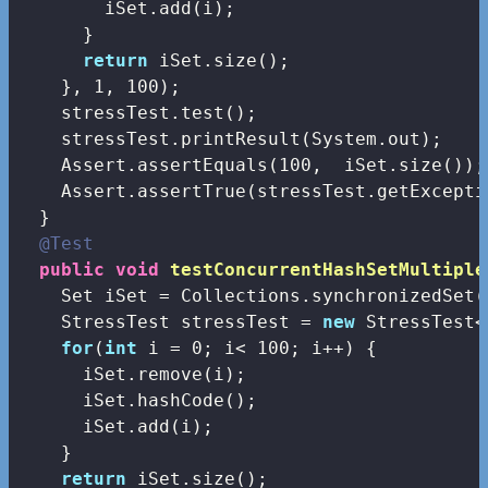
        iSet.add(i);

      }

return
 iSet.size();

    }, 
1
, 
100
);

    stressTest.test();

    stressTest.printResult(System.out);

    Assert.assertEquals(
100
,  iSet.size());

    Assert.assertTrue(stressTest.getExcepti
  }

@Test
public
void
testConcurrentHashSetMultiple
    Set
 iSet = Collections.synchronizedSet(
    StressTest
 stressTest = 
new
 StressTest<
for
(
int
 i = 
0
; i< 
100
; i++) {

      iSet.remove(i);

      iSet.hashCode();

      iSet.add(i);

    }

return
 iSet.size();
