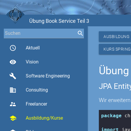
Übung Book Service Teil 3
AUSBILDUNG
access_time
Aktuell
KURS SPRING
visibility
Vision
Übung 
build
Software Engineering
JPA Entit
business
Consulting
Wir erweiter
supervisor_account
Freelancer
package
 ch
school
Ausbildung/Kurse
import