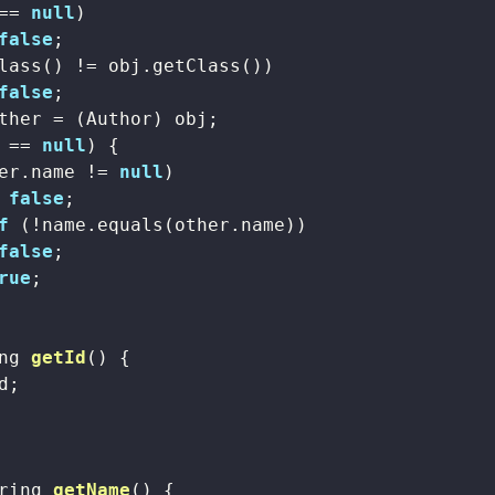
== 
null
)

false
;

lass() != obj.getClass())

false
;

ther = (Author) obj;

 == 
null
) {

er.name != 
null
)

false
;

f
 (!name.equals(other.name))

false
;

rue
;

ng 
getId
()
{

d;

ring 
getName
()
{
