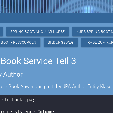
SPRING BOOT/ANGULAR KURSE
KURS SPRING BOOT 
 BOOT - RESSOURCEN
BILDUNGSWEG
FRAGE ZUM KU
Book Service Teil 3
y Author
n die Book Anwendung mit der JPA Author Entity Klass
.std.book.jpa;
