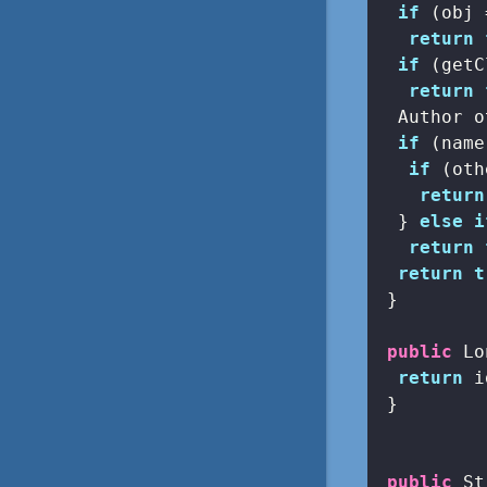
if
 (obj 
return
if
 (getC
return
  Author o
if
 (name
if
 (oth
return
  } 
else
i
return
return
t
 }

public
 Lo
return
 i
 }

public
 St