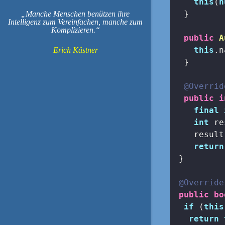
this
(
n
  }

Manche Menschen benützen ihre
Intelligenz zum Vereinfachen, manche zum
Komplizieren.
public
A
this
.n
Erich Kästner
  }

@Overrid
public
i
final
int
 re
    result
return
 }

@Override
public
bo
if
 (
this
return