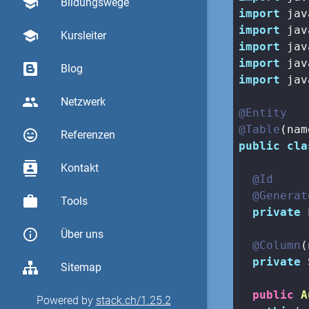
school
Bildungswege
import
import
school
Kursleiter
import
import
Blog
import
 jav
group
Netzwerk
@Entity
@Table
(nam
sentiment_very_satisfied
Referenzen
public
cla
contacts
Kontakt
@Id
@Generat
work
Tools
private
 
info_outline
Über uns
@Column
(
private
 
Sitemap
public
A
Powered by
stack.ch/1.25.2