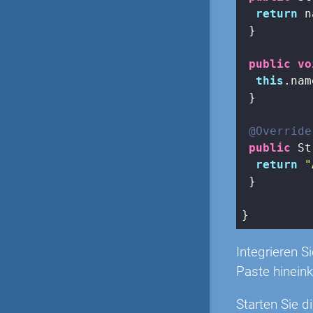
return
 n
 }

public
vo
this
.nam
 }

@Override
public
 St
return
"
 } 

}
Integrieren S
Paste hineink
Starten Sie d