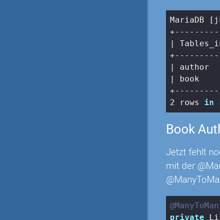
MariaDB [j
| Tables_i
| author  
| book    
2
 rows 
in
 
Book Aut
Jetzt fehlt n
mit der @Man
@ManyToMany 
@ManyToMan
private
 Li