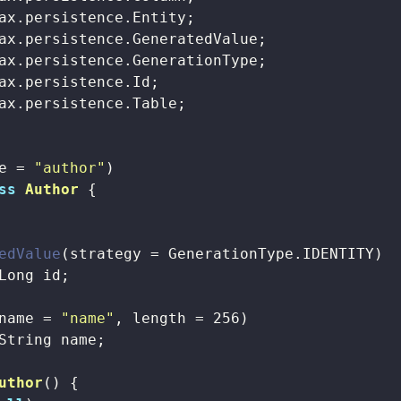
ax.persistence.Table;

e = 
"author"
ss
Author
{

edValue
(strategy = GenerationType.IDENTITY)

Long id;

name = 
"name"
, length = 
256
)

String name;

uthor
()
{
