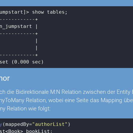
umpstart]> show tables;

n_jumpstart |
            |
            |
set (
0
.
000
 sec)
hor
och die Bidirektionale M:N Relation zwischen der Entit
yToMany Relation, wobei eine Seite das Mapping übern
Relation wie folgt:
y
(mappedBy=
"authorList"
st<Book> bookList;