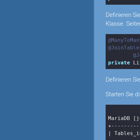
Definieren Si
Klasse. Seite
@ManyToMan
@JoinTable
@J
private
 Li
Definieren Si
Starten Sie d
MariaDB [j
| Tables_i