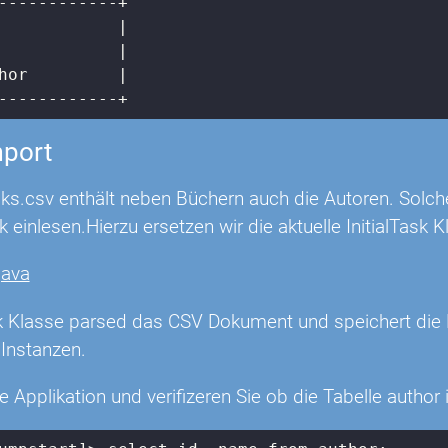
            |
            |
hor         |
------------+
mport
ks.csv enthält neben Büchern auch die Autoren. Solche
 einlesen.Hierzu ersetzen wir die aktuelle InitialTask 
java
ask Klasse parsed das CSV Dokument und speichert die
 Instanzen.
ie Applikation und verifizeren Sie ob die Tabelle author