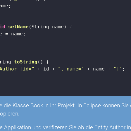
ame;

id
setName
(String name)
{

e = name;

ring 
toString
()
{

Author [id="
 + id + 
", name="
 + name + 
"]"
;

ie die Klasse Book in Ihr Projekt. In Eclipse können 
opieren.
ie Applikation und verifizeren Sie ob die Entity Author i