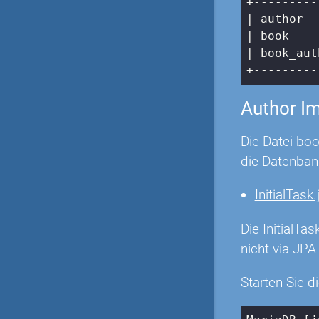
| author  
| book    
| book_aut
+---------
Author I
Die Datei boo
die Datenbank
InitialTask.
Die InitialT
nicht via JPA
Starten Sie d