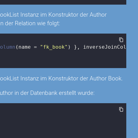
 bookList Instanz im Konstruktor der Author
n der Relation wie folgt:
Column
(name = 
"fk_book"
) }, inverseJoinColumns
 bookList Instanz im Konstruktor der Author Book.
author in der Datenbank erstellt wurde: