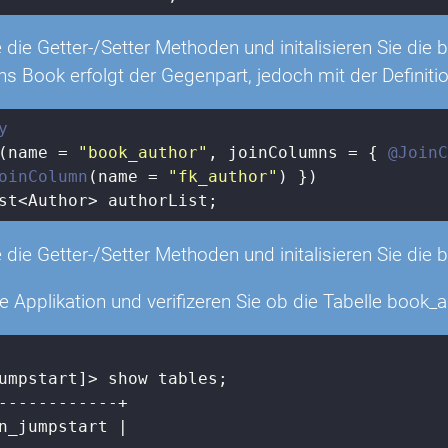
e die Getter-/Setter Methoden und initalisieren Sie die
ns Book erfolgt der Gegenpart, jedoch mit der Definitio
y
(name = 
"book_author"
, joinColumns = { 
@Join
oinColumn
(name = 
"fk_author"
st<Author> authorList;
e die Getter-/Setter Methoden und initalisieren Sie die
ie Applikation und verifizeren Sie ob die Tabelle book_
umpstart]> show tables;

n_jumpstart |