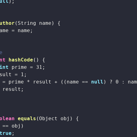
ull
);

uthor
(String name)
{

ame = name;

e
nt
hashCode
()
{

int
 prime = 
31
;

sult = 
1
;

 = prime * result + ((name == 
null
) ? 
0
 : nam
 result;

olean
equals
(Object obj)
{

 == obj)

true
;
