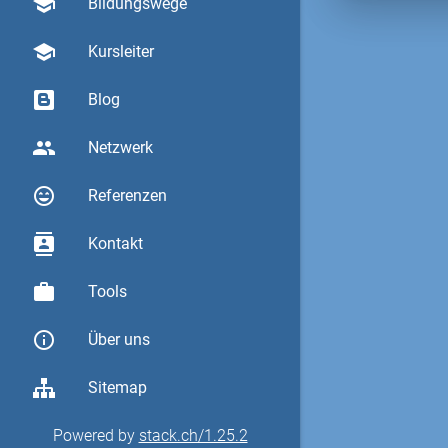
school
Bildungswege
school
Kursleiter
Blog
group
Netzwerk
sentiment_very_satisfied
Referenzen
contacts
Kontakt
work
Tools
info_outline
Über uns
Sitemap
Powered by
stack.ch/1.25.2