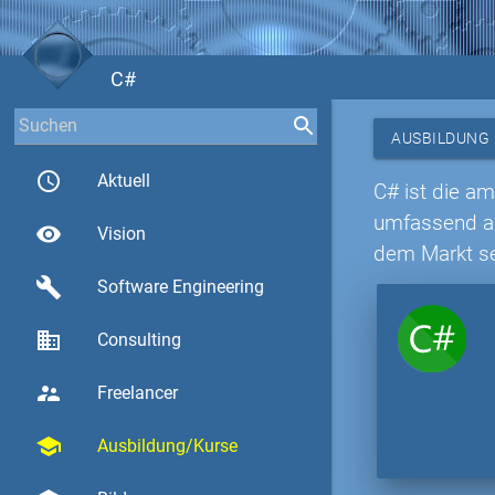
C#
AUSBILDUNG
access_time
Aktuell
C# ist die a
umfassend ab
visibility
Vision
dem Markt se
build
Software Engineering
business
Consulting
supervisor_account
Freelancer
school
Ausbildung/Kurse