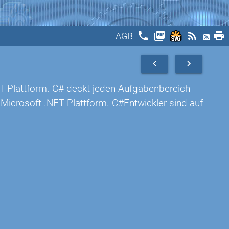
phone
picture_as_pdf
rss_feed
print
AGB
navigate_before
navigate_next
T Plattform. C# deckt jeden Aufgabenbereich
icrosoft .NET Plattform. C#Entwickler sind auf