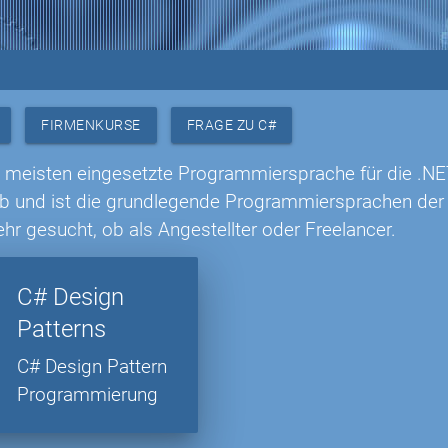
FIRMENKURSE
FRAGE ZU C#
m meisten eingesetzte Programmiersprache für die .NE
 und ist die grundlegende Programmiersprachen der M
hr gesucht, ob als Angestellter oder Freelancer.
C# Design
Patterns
C# Design Pattern
Programmierung