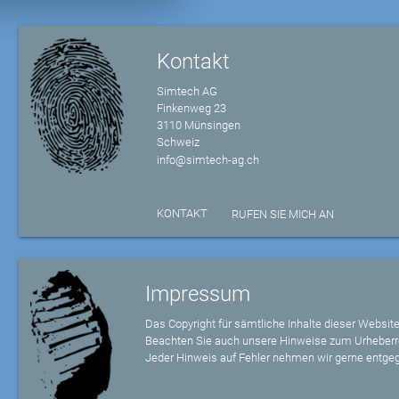
Kontakt
Simtech AG
Finkenweg 23
3110 Münsingen
Schweiz
info@simtech-ag.ch
KONTAKT
RUFEN SIE MICH AN
Impressum
Das Copyright für sämtliche Inhalte dieser Website
Beachten Sie auch unsere Hinweise zum Urheberr
Jeder Hinweis auf Fehler nehmen wir gerne entge