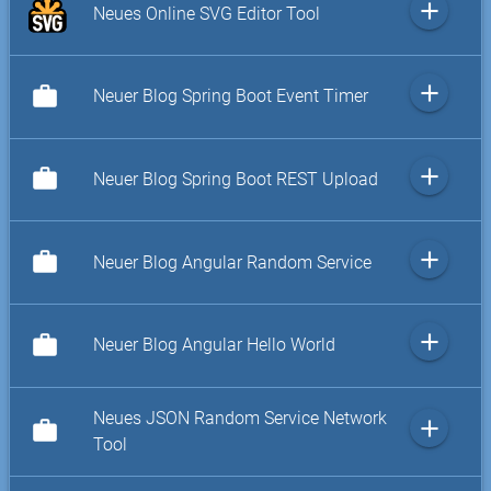
add
Neues Online SVG Editor Tool
add
work
Neuer Blog Spring Boot Event Timer
add
work
Neuer Blog Spring Boot REST Upload
add
work
Neuer Blog Angular Random Service
add
work
Neuer Blog Angular Hello World
Neues JSON Random Service Network
add
work
Tool