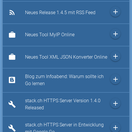
add
rss_feed
Neues Release 1.4.5 mit RSS Feed
add
work
Neues Tool MyIP Online
add
work
Neues Tool XML JSON Konverter Online
Blog zum Infoabend: Warum sollte ich
add
Go lernen
stack.ch HTTPS Server Version 1.4.0
add
build
Released
stack.ch HTTPS Server in Entwicklung
add
build
mit Google Go