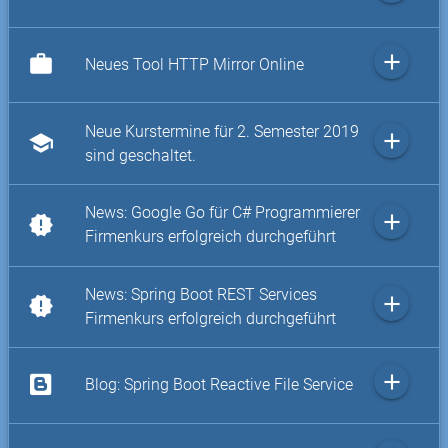
add
work
Neues Tool HTTP Mirror Online
Neue Kurstermine für 2. Semester 2019
add
school
sind geschaltet.
News: Google Go für C# Programmierer
add
new_releases
Firmenkurs erfolgreich durchgeführt
News: Spring Boot REST Services
add
new_releases
Firmenkurs erfolgreich durchgeführt
add
Blog: Spring Boot Reactive File Service