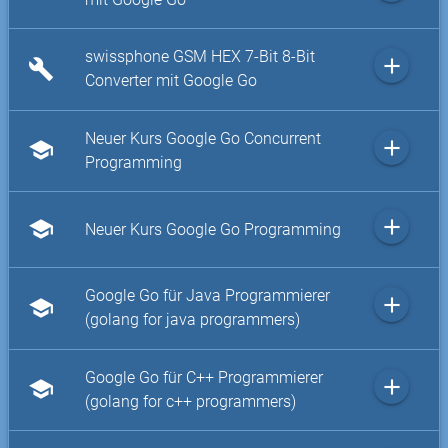
swissphone GSM HEX 7-Bit 8-Bit
add
build
Converter mit Google Go
Neuer Kurs Google Go Concurrent
add
school
Programming
add
school
Neuer Kurs Google Go Programming
Google Go für Java Programmierer
add
school
(golang for java programmers)
Google Go für C++ Programmierer
add
school
(golang for c++ programmers)