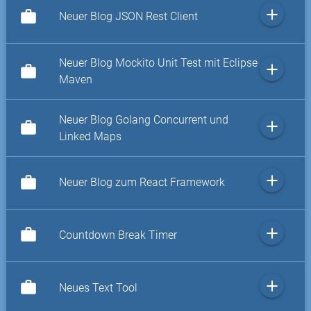
add
work
Neuer Blog JSON Rest Client
Neuer Blog Mockito Unit Test mit Eclipse
add
work
Maven
Neuer Blog Golang Concurrent und
add
work
Linked Maps
add
work
Neuer Blog zum React Framework
add
work
Countdown Break Timer
add
work
Neues Text Tool