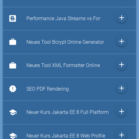
add
Performance Java Streams vs For
add
work
Neues Tool Bcrypt Online Generator
add
work
Neues Tool XML Formatter Online
add
new_releases
SEO PDF Rendering
add
school
Neuer Kurs Jakarta EE 8 Full Platform
add
school
Neuer Kurs Jakarta EE 8 Web Profile