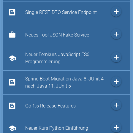
add
Single REST DTO Service Endpoint
add
work
Neues Tool JSON Fake Service
Neuer Fernkurs JavaScript ES6
add
school
Programmierung
Spring Boot Migration Java 8, JUnit 4
add
nach Java 11, JUnit 5
add
Go 1.5 Release Features
add
school
Neuer Kurs Python Einführung