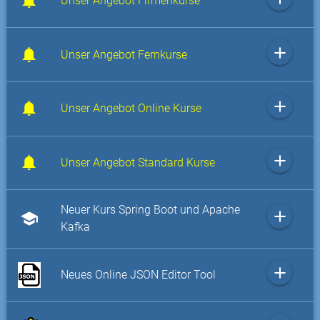
Unser Angebot Firmenkurse
add
Unser Angebot Fernkurse
add
Unser Angebot Online Kurse
add
Unser Angebot Standard Kurse
Neuer Kurs Spring Boot und Apache
add
school
Kafka
add
Neues Online JSON Editor Tool