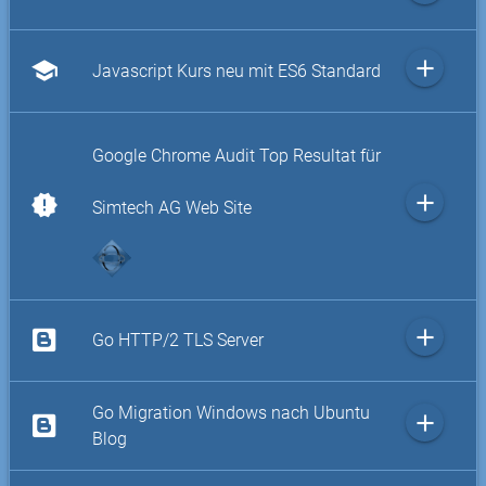
add
school
Javascript Kurs neu mit ES6 Standard
Google Chrome Audit Top Resultat für
add
new_releases
Simtech AG Web Site
add
Go HTTP/2 TLS Server
Go Migration Windows nach Ubuntu
add
Blog