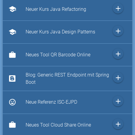
add
school
Neuer Kurs Java Refactoring
add
school
Neuer Kurs Java Design Patterns
add
work
Neues Tool QR Barcode Online
Blog: Generic REST Endpoint mit Spring
add
Boot
add
sentiment_very_satisfied
Neue Referenz ISC-EJPD
add
work
Neues Tool Cloud Share Online