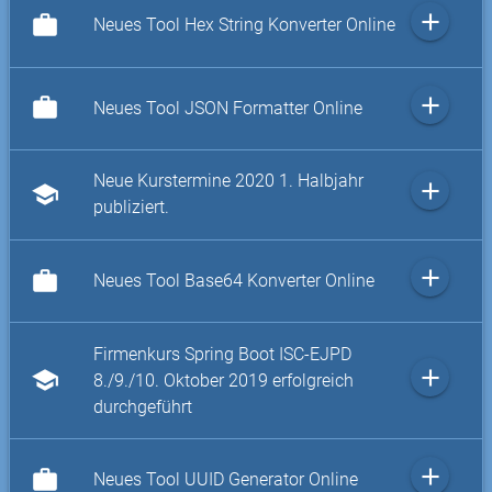
add
work
Neues Tool Hex String Konverter Online
add
work
Neues Tool JSON Formatter Online
Neue Kurstermine 2020 1. Halbjahr
add
school
publiziert.
add
work
Neues Tool Base64 Konverter Online
Firmenkurs Spring Boot ISC-EJPD
add
school
8./9./10. Oktober 2019 erfolgreich
durchgeführt
add
work
Neues Tool UUID Generator Online