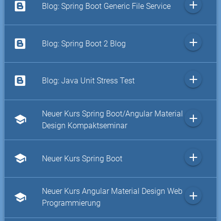
add
Blog: Spring Boot Generic File Service
add
Blog: Spring Boot 2 Blog
add
Blog: Java Unit Stress Test
Neuer Kurs Spring Boot/Angular Material
add
school
Design Kompaktseminar
add
school
Neuer Kurs Spring Boot
Neuer Kurs Angular Material Design Web
add
school
Programmierung