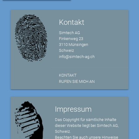
Kontakt
Simtech AG
Finkenweg 23
3110 Münsingen
Schweiz
info@simtech-ag.ch
KONTAKT
RUFEN SIE MICH AN
Impressum
Das Copyright für sämtliche Inhalte
dieser Website liegt bei Simtech AG,
Schweiz.
Beachten Sie auch unsere Hinweise