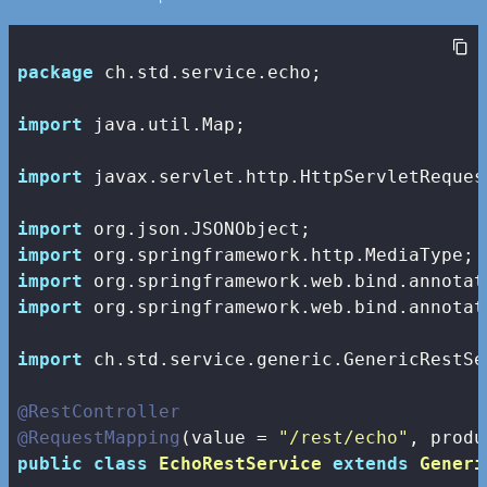
package
 ch.std.service.echo;

import
 java.util.Map;

import
 javax.servlet.http.HttpServletRequest
import
import
import
import
 org.springframework.web.bind.annotat
import
 ch.std.service.generic.GenericRestSer
@RestController
@RequestMapping
(value = 
"/rest/echo"
public
class
EchoRestService
extends
Generi