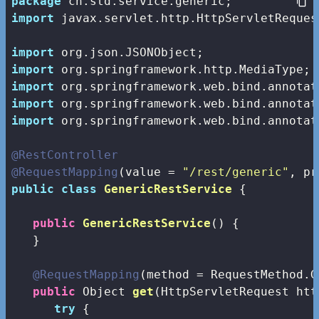
package
import
 javax.servlet.http.HttpServletRequest
import
import
import
import
import
 org.springframework.web.bind.annotat
@RestController
@RequestMapping
(value = 
"/rest/generic"
public
class
GenericRestService
{

public
GenericRestService
()
{

   }

@RequestMapping
(method = RequestMethod.GE
public
 Object 
get
(HttpServletRequest htt
try
 {
