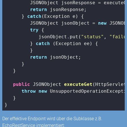
         JSONObject jsonResponse = executeG
return
 jsonResponse;

      } 
catch
(Exception e) {

         JSONObject jsonObject = 
new
 JSONOb
try
 {

            jsonObject.put(
"status"
, 
"failu
         } 
catch
 (Exception ee) {

         }

return
 jsonObject;

      }

   }

public
 JSONObject 
executeGet
(HttpServlet
throw
new
 UnsupportedOperationExceptio
   }

Der effektive Endpoint wird über die Subklasse z.B.
EchoRestService implementiert: