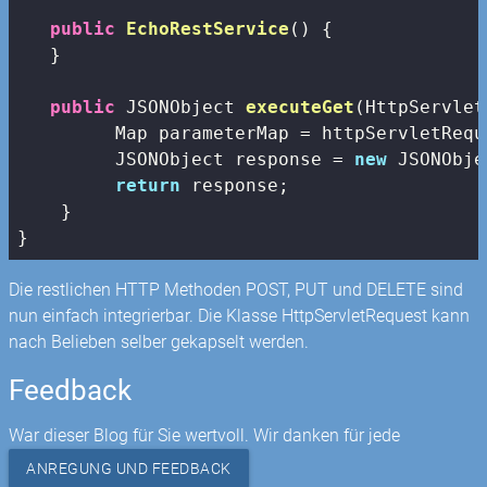
public
EchoRestService
()
{

   }

public
 JSONObject 
executeGet
(HttpServlet
         Map parameterMap = httpServletRequ
         JSONObject response = 
new
 JSONObje
return
 response;

    }

Die restlichen HTTP Methoden POST, PUT und DELETE sind
nun einfach integrierbar. Die Klasse HttpServletRequest kann
nach Belieben selber gekapselt werden.
Feedback
War dieser Blog für Sie wertvoll. Wir danken für jede
ANREGUNG UND FEEDBACK