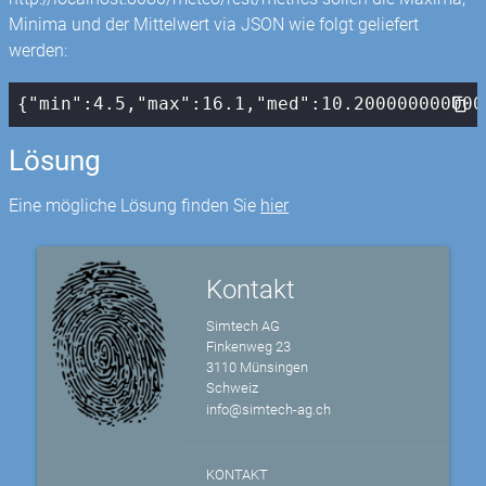
Minima und der Mittelwert via JSON wie folgt geliefert
werden:
{
"min"
:
4.5
,
"max"
:
16.1
,
"med"
:
10.200000000000
Lösung
Eine mögliche Lösung finden Sie
hier
Kontakt
Simtech AG
Finkenweg 23
3110 Münsingen
Schweiz
info@simtech-ag.ch
KONTAKT