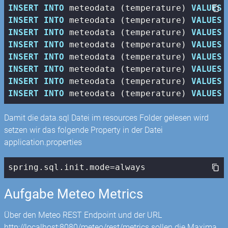
INSERT
INTO
 meteodata (temperature) 
VALUES
 
INSERT
INTO
 meteodata (temperature) 
VALUES
 
INSERT
INTO
 meteodata (temperature) 
VALUES
 
INSERT
INTO
 meteodata (temperature) 
VALUES
 
INSERT
INTO
 meteodata (temperature) 
VALUES
 
INSERT
INTO
 meteodata (temperature) 
VALUES
 
INSERT
INTO
 meteodata (temperature) 
VALUES
 
INSERT
INTO
 meteodata (temperature) 
VALUES
 
Damit die data.sql Datei im resources Folder gelesen wird
setzen wir das folgende Property in der Datei
application.properties
spring.sql.init.mode=always
Aufgabe Meteo Metrics
Über den Meteo REST Endpoint und der URL
http://localhost:8080/meteo/rest/metrics sollen die Maxima,