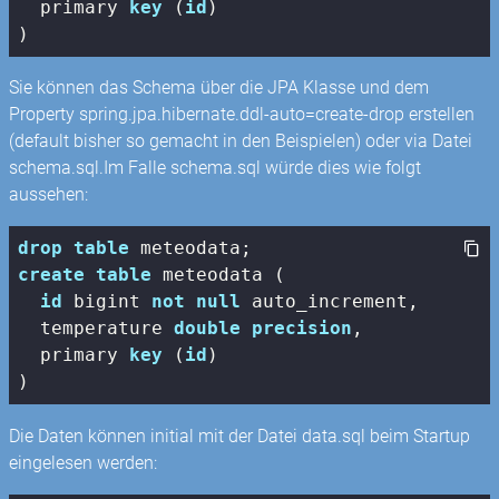
  primary 
key
 (
id
)

)
Sie können das Schema über die JPA Klasse und dem
Property spring.jpa.hibernate.ddl-auto=create-drop erstellen
(default bisher so gemacht in den Beispielen) oder via Datei
schema.sql.Im Falle schema.sql würde dies wie folgt
aussehen:
drop
table
create
table
 meteodata (

id
bigint
not
null
 auto_increment,

  temperature 
double
precision
,

  primary 
key
 (
id
)

)
Die Daten können initial mit der Datei data.sql beim Startup
eingelesen werden: