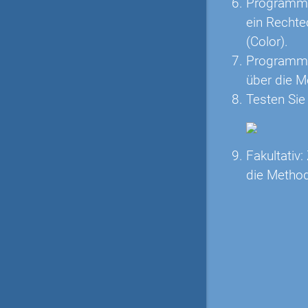
Programmie
ein Rechte
(Color).
Programmie
über die M
Testen Sie
Fakultativ
die Method