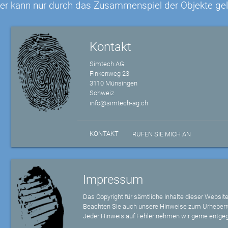
er kann nur durch das Zusammenspiel der Objekte ge
Kontakt
Simtech AG
Finkenweg 23
3110 Münsingen
Schweiz
info@simtech-ag.ch
KONTAKT
RUFEN SIE MICH AN
Impressum
Das Copyright für sämtliche Inhalte dieser Website
Beachten Sie auch unsere Hinweise zum Urheberr
Jeder Hinweis auf Fehler nehmen wir gerne entge