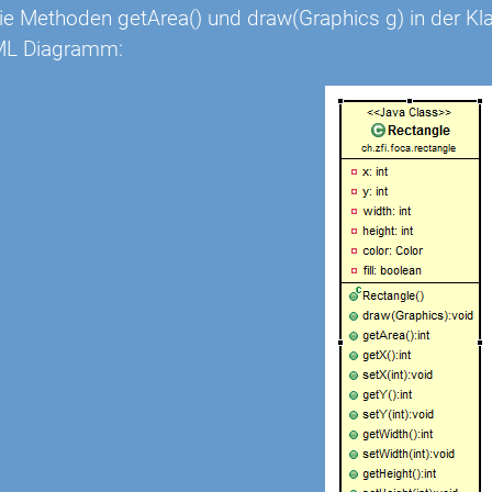
die Methoden getArea() und draw(Graphics g) in der 
ML Diagramm: