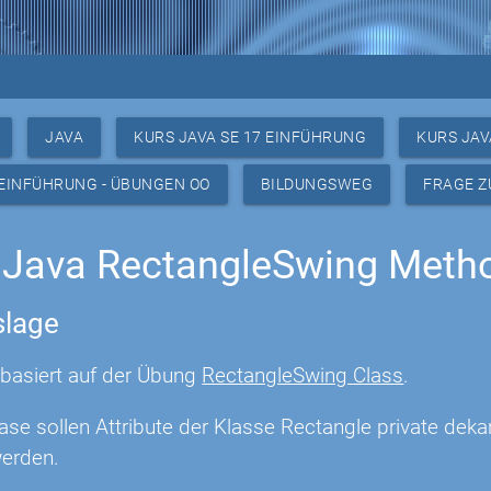
JAVA
KURS JAVA SE 17 EINFÜHRUNG
KURS JAV
 EINFÜHRUNG - ÜBUNGEN OO
BILDUNGSWEG
FRAGE Z
 Java RectangleSwing Meth
lage
basiert auf der Übung
RectangleSwing Class
.
hase sollen Attribute der Klasse Rectangle private de
werden.