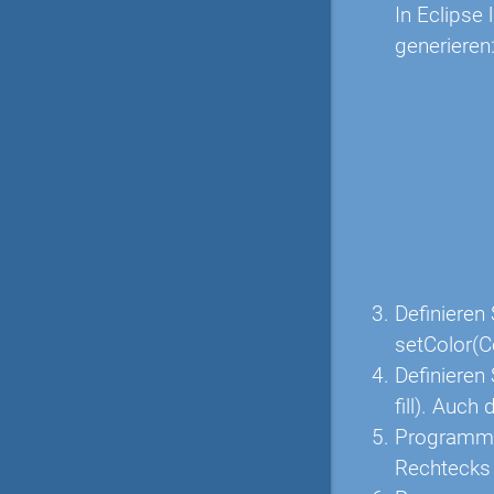
In Eclipse
generieren
Definieren
setColor(Co
Definieren 
fill). Auch
Programmie
Rechtecks