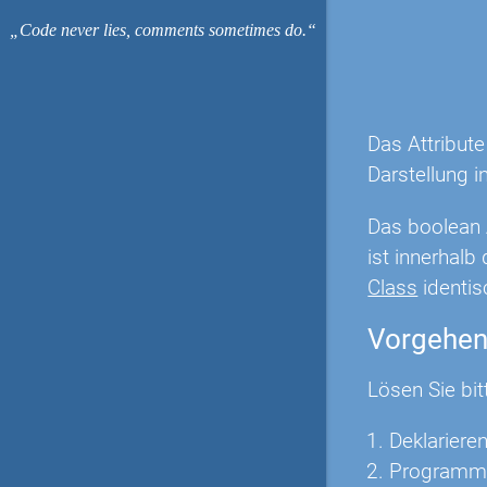
Code never lies, comments sometimes do.
Das Attribute
Darstellung i
Das boolean A
ist innerhal
Class
identis
Vorgehe
Lösen Sie bit
Deklarieren
Programmie