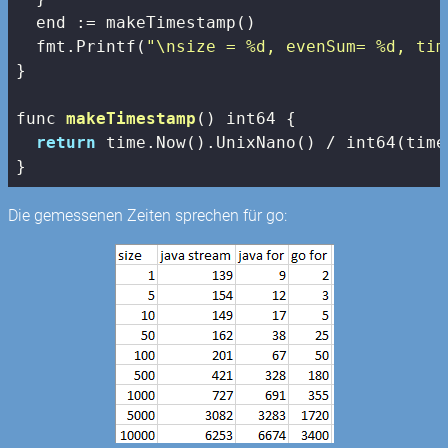
  end := makeTimestamp()

  fmt.Printf(
"\nsize = %d, evenSum= %d, tim
}

func 
makeTimestamp
()
 int64 
{

return
 time.Now().UnixNano() / int64(time
}
Die gemessenen Zeiten sprechen für go: