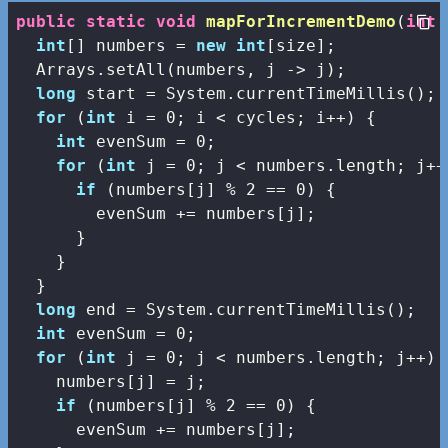
public
static
void
mapForIncrementDemo
(
int
 
int
[] numbers = 
new
int
[size];

  Arrays.setAll(numbers, j -> j);

long
 start = System.currentTimeMillis();

for
 (
int
 i = 
0
; i < cycles; i++) {

int
 evenSum = 
0
;

for
 (
int
 j = 
0
; j < numbers.length; j++)
if
 (numbers[j] % 
2
 == 
0
) {

        evenSum += numbers[j];

      }

    }

  }

long
 end = System.currentTimeMillis();

int
 evenSum = 
0
;

for
 (
int
 j = 
0
; j < numbers.length; j++) {
    numbers[j] = j;

if
 (numbers[j] % 
2
 == 
0
) {

      evenSum += numbers[j];
