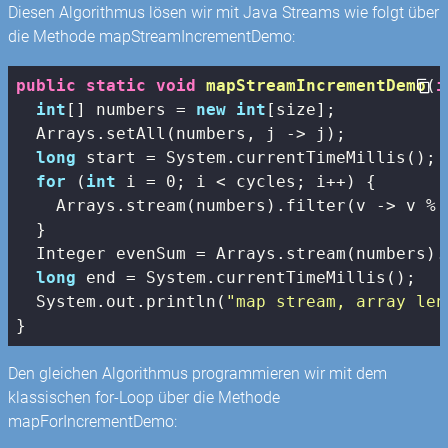
Diesen Algorithmus lösen wir mit Java Streams wie folgt über
die Methode mapStreamIncrementDemo:
public
static
void
mapStreamIncrementDemo
(
i
int
[] numbers = 
new
int
[size];

  Arrays.setAll(numbers, j -> j);

long
 start = System.currentTimeMillis();

for
 (
int
 i = 
0
; i < cycles; i++) {

    Arrays.stream(numbers).filter(v -> v % 
  }

  Integer evenSum = Arrays.stream(numbers).
long
 end = System.currentTimeMillis();

  System.out.println(
"map stream, array len
}
Den gleichen Algorithmus programmieren wir mit dem
klassischen for-Loop über die Methode
mapForIncrementDemo: