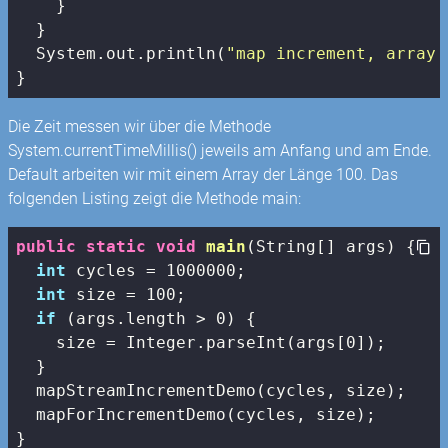
    }

  }

  System.out.println(
"map increment, array 
}
Die Zeit messen wir über die Methode
System.currentTimeMillis() jeweils am Anfang und am Ende.
Default arbeiten wir mit einem Array der Länge 100. Das
folgenden Listing zeigt die Methode main:
public
static
void
main
(String[] args)
{

int
 cycles = 
1000000
;

int
 size = 
100
;

if
 (args.length > 
0
) {

    size = Integer.parseInt(args[
0
]);

  }

  mapStreamIncrementDemo(cycles, size);

  mapForIncrementDemo(cycles, size);

}