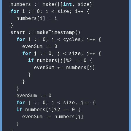
  numbers := make([]
int
, size)

for
 i := 
0
; i < size; i++ {

    numbers[i] = i

  }

  start := makeTimestamp()

for
 i := 
0
; i < cycles; i++ {

      evenSum := 
0
for
 j := 
0
; j < size; j++ {

if
 numbers[j]%
2
 == 
0
 {

          evenSum += numbers[j]

        }

      }

    }

    evenSum := 
0
for
 j := 
0
; j < size; j++ {

if
 numbers[j]%
2
 == 
0
 {

      evenSum += numbers[j]

    }

  }
