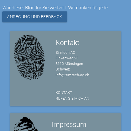
War dieser Blog für Sie wertvoll. Wir danken für jede
ANREGUNG UND FEEDBACK
Kontakt
Simtech AG
Finkenweg 23
3110 Münsingen
Schweiz
info@simtech-ag.ch
KONTAKT
RUFEN SIE MICH AN
Impressum