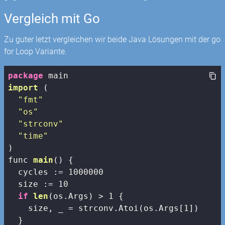
Vergleich mit Go
Zu guter letzt vergleichen wir beide Java Lösungen mit der go
for Loop Variante.
package
import
(

"fmt"
"os"
"strconv"
"time"
)
func 
main
()
{

  cycles := 
1000000
  size := 
10
if
len
(os.Args)
 > 1 
{

    size, _ = strconv.Atoi(os.Args[
1
])

  }
