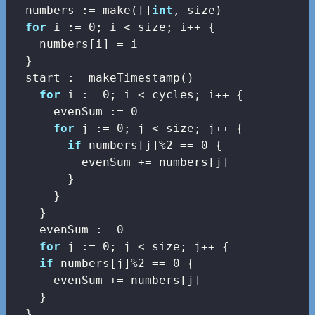
  numbers := make([]
int
, size)

for
 i := 
0
; i < size; i++ {

    numbers[i] = i

  }

  start := makeTimestamp()

for
 i := 
0
; i < cycles; i++ {

      evenSum := 
0
for
 j := 
0
; j < size; j++ {

if
 numbers[j]%
2
 == 
0
 {

          evenSum += numbers[j]

        }

      }

    }

    evenSum := 
0
for
 j := 
0
; j < size; j++ {

if
 numbers[j]%
2
 == 
0
 {

      evenSum += numbers[j]

    }

  }
