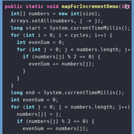
public
static
void
mapForIncrementDemo
(
int
 
int
[] numbers = 
new
int
[size];

  Arrays.setAll(numbers, j -> j);

long
 start = System.currentTimeMillis();

for
 (
int
 i = 
0
; i < cycles; i++) {

int
 evenSum = 
0
;

for
 (
int
 j = 
0
; j < numbers.length; j++)
if
 (numbers[j] % 
2
 == 
0
) {

        evenSum += numbers[j];

      }

    }

  }

long
 end = System.currentTimeMillis();

int
 evenSum = 
0
;

for
 (
int
 j = 
0
; j < numbers.length; j++) {
    numbers[j] = j;

if
 (numbers[j] % 
2
 == 
0
) {

      evenSum += numbers[j];
