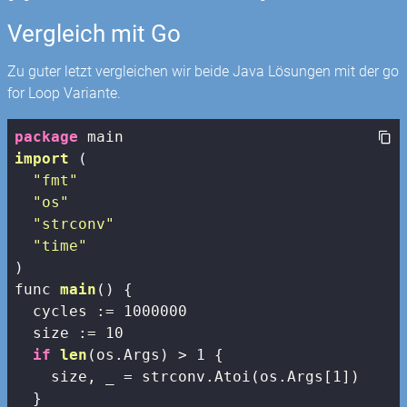
Vergleich mit Go
Zu guter letzt vergleichen wir beide Java Lösungen mit der go
for Loop Variante.
package
import
(

"fmt"
"os"
"strconv"
"time"
)
func 
main
()
{

  cycles := 
1000000
  size := 
10
if
len
(os.Args)
 > 1 
{

    size, _ = strconv.Atoi(os.Args[
1
])

  }
