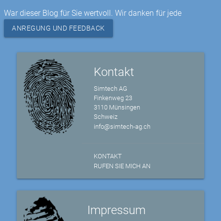
War dieser Blog für Sie wertvoll. Wir danken für jede
ANREGUNG UND FEEDBACK
Kontakt
Simtech AG
Finkenweg 23
3110 Münsingen
Schweiz
info@simtech-ag.ch
KONTAKT
RUFEN SIE MICH AN
Impressum