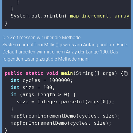
    }

  }

  System.out.println(
"map increment, array 
}
Die Zeit messen wir über die Methode
System.currentTimeMillis() jeweils am Anfang und am Ende.
Default arbeiten wir mit einem Array der Länge 100. Das
folgenden Listing zeigt die Methode main:
public
static
void
main
(String[] args)
{

int
 cycles = 
1000000
;

int
 size = 
100
;

if
 (args.length > 
0
) {

    size = Integer.parseInt(args[
0
]);

  }

  mapStreamIncrementDemo(cycles, size);

  mapForIncrementDemo(cycles, size);

}