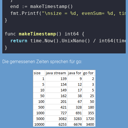
  end := makeTimestamp()

  fmt.Printf(
"\nsize = %d, evenSum= %d, tim
}

func 
makeTimestamp
()
 int64 
{

return
 time.Now().UnixNano() / int64(time
}
Die gemessenen Zeiten sprechen für go: