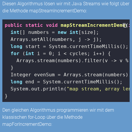
Diesen Algorithmus lösen wir mit Java Streams wie folgt über
die Methode mapStreamIncrementDemo:
public
static
void
mapStreamIncrementDemo
(
i
int
[] numbers = 
new
int
[size];

  Arrays.setAll(numbers, j -> j);

long
 start = System.currentTimeMillis();

for
 (
int
 i = 
0
; i < cycles; i++) {

    Arrays.stream(numbers).filter(v -> v % 
  }

  Integer evenSum = Arrays.stream(numbers).
long
 end = System.currentTimeMillis();

  System.out.println(
"map stream, array len
}
Den gleichen Algorithmus programmieren wir mit dem
klassischen for-Loop über die Methode
mapForIncrementDemo: