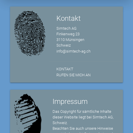
Kontakt
Simtech AG
Finkenweg 23
3110 Münsingen
Schweiz
info@simtech-ag.ch
KONTAKT
RUFEN SIE MICH AN
Impressum
Das Copyright für sämtliche Inhalte
dieser Website liegt bei Simtech AG,
Schweiz.
Beachten Sie auch unsere Hinweise