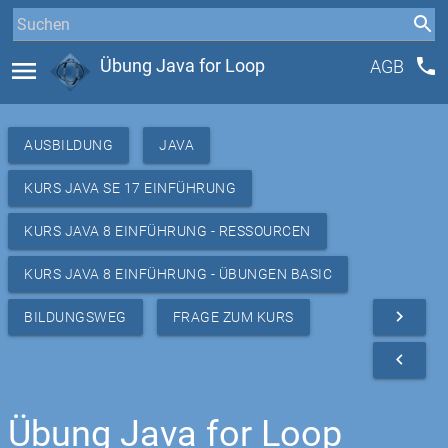
phone
menu
Übung Java for Loop
AGB
AUSBILDUNG
JAVA
KURS JAVA SE 17 EINFÜHRUNG
KURS JAVA 8 EINFÜHRUNG - RESSOURCEN
KURS JAVA 8 EINFÜHRUNG - ÜBUNGEN BASIC
navigate_next
BILDUNGSWEG
FRAGE ZUM KURS
navigate_before
Übung Java for Loop