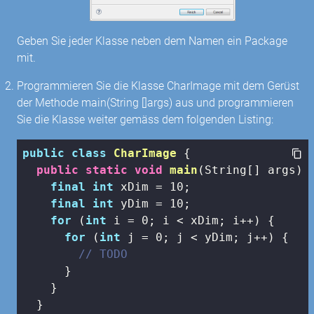
Geben Sie jeder Klasse neben dem Namen ein Package
mit.
Programmieren Sie die Klasse CharImage mit dem Gerüst
der Methode main(String []args) aus und programmieren
Sie die Klasse weiter gemäss dem folgenden Listing:
public
class
CharImage
{

public
static
void
main
(String[] args)
{
final
int
 xDim = 
10
;

final
int
 yDim = 
10
;

for
 (
int
 i = 
0
; i < xDim; i++) {

for
 (
int
 j = 
0
; j < yDim; j++) {

// TODO
      }

    }

  }
