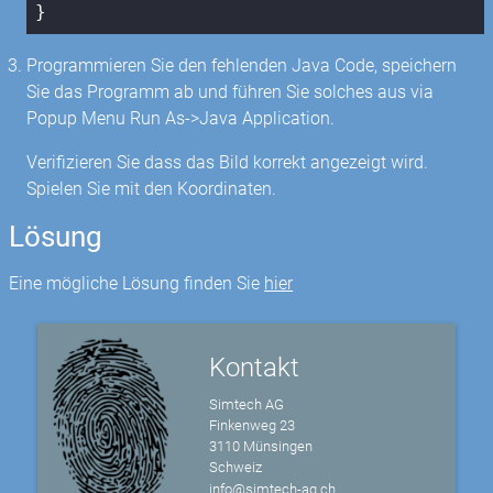
}
Programmieren Sie den fehlenden Java Code, speichern
Sie das Programm ab und führen Sie solches aus via
Popup Menu Run As->Java Application.
Verifizieren Sie dass das Bild korrekt angezeigt wird.
Spielen Sie mit den Koordinaten.
Lösung
Eine mögliche Lösung finden Sie
hier
Kontakt
Simtech AG
Finkenweg 23
3110 Münsingen
Schweiz
info@simtech-ag.ch