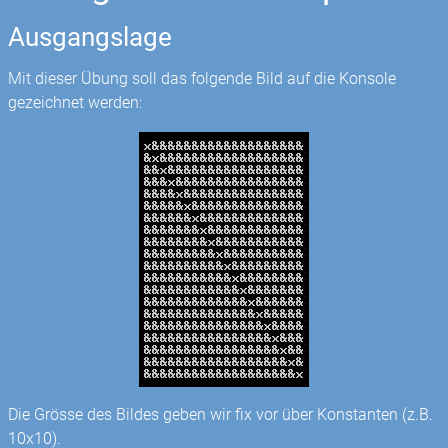
Ausgangslage
Mit dieser Übung soll das folgende Bild auf die Konsole
gezeichnet werden:
Die Grösse des Bildes geben wir fix vor über Konstanten (z.B.
10x10).