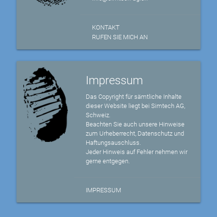
KONTAKT
RUFEN SIE MICH AN
Impressum
Das Copyright für sämtliche Inhalte
dieser Website liegt bei Simtech AG,
Schweiz.
Beachten Sie auch unsere Hinweise
zum Urheberrecht, Datenschutz und
Haftungsauschluss.
Jeder Hinweis auf Fehler nehmen wir
gerne entgegen.
IMPRESSUM