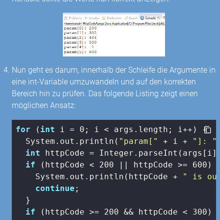
Nun geht es darum, innerhalb der Schleife die Argumente in
eine int-Variable umzuwandeln und auf den korrekten
Bereich hin zu prüfen. Das folgende Listing zeigt einen
möglichen Ansatz:
for
 (
int
 i = 
0
; i < args.length; i++) {

  System.out.println(
"param["
 + i + 
"]: "
int
 httpCode = Integer.parseInt(args[i])
if
 (httpCode < 
200
 || httpCode >= 
600
) {
    System.out.println(httpCode + 
" is ou
continue
;

  }

if
 (httpCode >= 
200
 && httpCode < 
300
) {