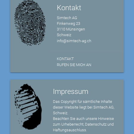
Kontakt
Simtech AG
Finkenweg 23
3110 Münsingen
Schweiz
info@simtech-ag.ch
KONTAKT
RUFEN SIE MICH AN
Impressum
Das Copyright für sämtliche Inhalte
dieser Website liegt bei Simtech AG,
Schweiz.
Beachten Sie auch unsere Hinweise
zum Urheberrecht, Datenschutz und
Haftungsauschluss.