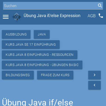
phone
menu
Übung Java if/else Expression
AGB
AUSBILDUNG
JAVA
KURS JAVA SE 17 EINFÜHRUNG
KURS JAVA 8 EINFÜHRUNG - RESSOURCEN
KURS JAVA 8 EINFÜHRUNG - ÜBUNGEN BASIC
navigate_next
BILDUNGSWEG
FRAGE ZUM KURS
navigate_before
Übung Java if/else