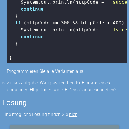
    System.out.println(httpCode + 
" succe
continue
;

  }

if
 (httpCode >= 
300
 && httpCode < 
400
) {
    System.out.println(httpCode + 
" is re
continue
;

  }

  ...

}
Programmieren Sie alle Varianten aus.
Zusatzaufgabe: Was passiert bei der Eingabe eines
ungültigen Http Codes wie z.B. "eins" ausgeschrieben?
Lösung
Eine mögliche Lösung finden Sie
hier