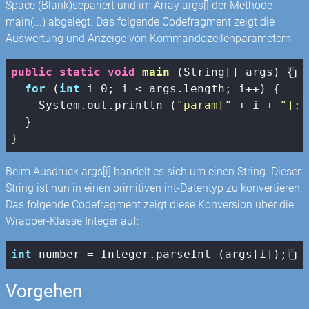
Space (Blank)separiert und im Array args[] der Methode
main(...) abgelegt. Das folgende Codefragment zeigt die
Auswertung und Anzeige von Kommandozeilenparametern:
public
static
void
main
(String[] args)
{

for
 (
int
 i=
0
; i < args.length; i++) {

    System.out.println (
"param["
 + i + 
"]: 
  }

}
Beim Ausdruck args[i] handelt es sich um einen String. Dieser
String ist nun in einen primitiven int-Datentyp zu konvertieren.
Das folgende Codefragment zeigt diese Konversion über die
Wrapper-Klasse Integer auf:
int
 number = Integer.parseInt (args[i]);
Vorgehen