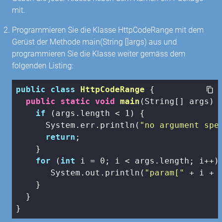
mit.
Programmieren Sie die Klasse HttpCodeRange mit dem
Gerüst der Methode main(String []args) aus und
programmieren Sie die Klasse weiter gemäss dem
folgenden Listing:
public
class
HttpCodeRange
{

public
static
void
main
(String[] args)
{
if
 (args.length < 
1
) {

      System.err.println(
"no argument spe
return
;

    }

for
 (
int
 i = 
0
; i < args.length; i++) 
       System.out.println(
"param["
 + i + 
    }

  }

}