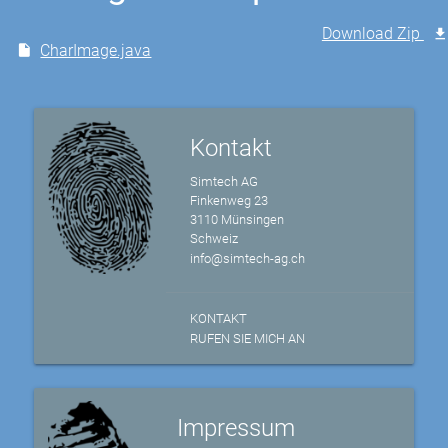
Download Zip
CharImage.java
Kontakt
Simtech AG
Finkenweg 23
3110 Münsingen
Schweiz
info@simtech-ag.ch
KONTAKT
RUFEN SIE MICH AN
Impressum