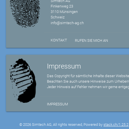
Simtech AG
Finkenweg 23
3110 Münsingen
Schweiz
info@simtech-ag.ch
KONTAKT
RUFEN SIE MICH AN
Impressum
Das Copyright für sämtliche Inhalte dieser Website
Beachten Sie auch unsere Hinweise zum Urheberr
Jeder Hinweis auf Fehler nehmen wir gerne entge
IMPRESSUM
© 2026 Simtech AG, All rights reserved, Powered by
stack.ch/1.25.2