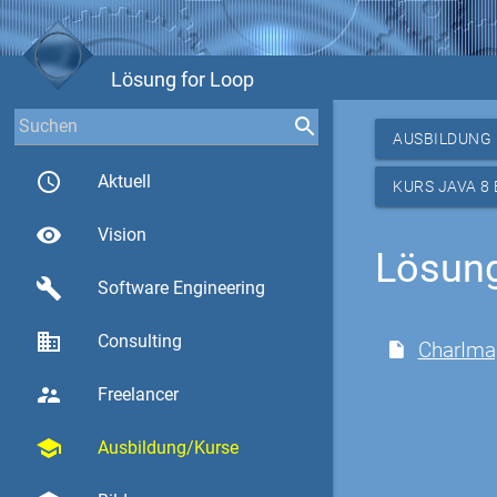
Lösung for Loop
AUSBILDUNG
access_time
Aktuell
KURS JAVA 8
visibility
Vision
Lösung
build
Software Engineering
business
Consulting
CharIma
supervisor_account
Freelancer
school
Ausbildung/Kurse