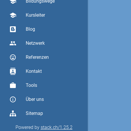
school
Bildungswege
school
Kursleiter
Blog
group
Netzwerk
sentiment_very_satisfied
Referenzen
contacts
Kontakt
work
Tools
info_outline
Über uns
Sitemap
Powered by
stack.ch/1.25.2