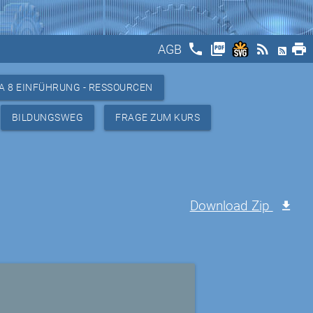
phone
picture_as_pdf
rss_feed
print
AGB
A 8 EINFÜHRUNG - RESSOURCEN
BILDUNGSWEG
FRAGE ZUM KURS
Download Zip