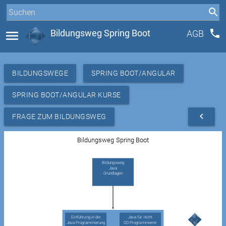
phone
menu
Bildungsweg Spring Boot
AGB
BILDUNGSWEGE
SPRING BOOT/ANGULAR
SPRING BOOT/ANGULAR KURSE
navigate_before
FRAGE ZUM BILDUNGSWEG
Bildungsweg Spring Boot
Bildungsweg
Java
Grundlagen
Einführung in die
Java für nicht
Java Programmierung
OO Programmierer