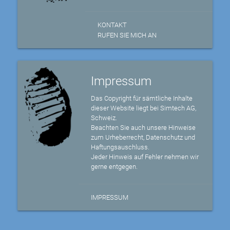
KONTAKT
RUFEN SIE MICH AN
Impressum
Das Copyright für sämtliche Inhalte
dieser Website liegt bei Simtech AG,
Schweiz.
Beachten Sie auch unsere Hinweise
zum Urheberrecht, Datenschutz und
Haftungsauschluss.
Jeder Hinweis auf Fehler nehmen wir
gerne entgegen.
IMPRESSUM