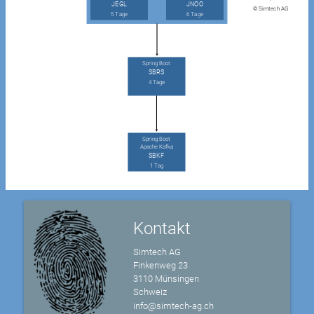
JEGL
JNOO
© Simtech AG
5 Tage
6 Tage
Spring Boot
SBRS
4 Tage
Spring Boot
Apache Kafka
SBKF
1 Tag
Kontakt
Simtech AG
Finkenweg 23
3110 Münsingen
Schweiz
info@simtech-ag.ch