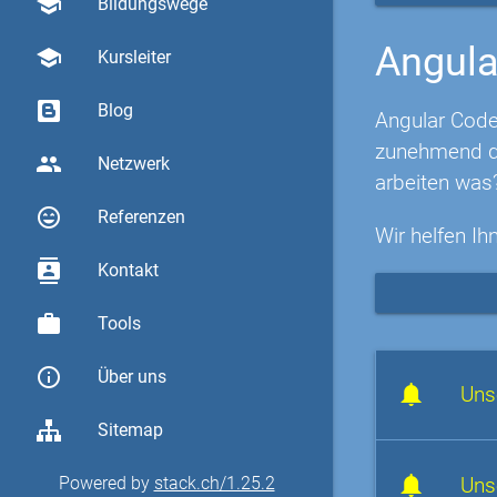
school
Bildungswege
Angula
school
Kursleiter
Blog
Angular Code
zunehmend di
group
Netzwerk
arbeiten was
sentiment_very_satisfied
Referenzen
Wir helfen Ih
contacts
Kontakt
work
Tools
info_outline
Über uns
Uns
Sitemap
Uns
Powered by
stack.ch/1.25.2