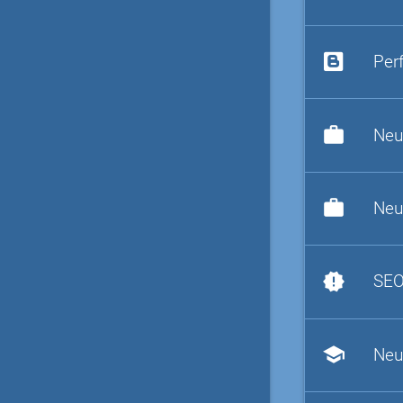
Per
work
Neu
work
Neu
new_releases
SEO
school
Neu