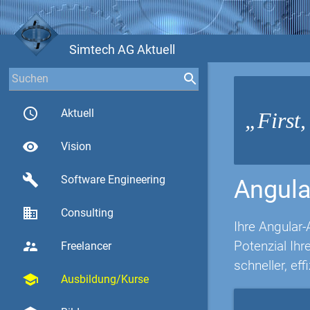
Simtech AG Aktuell
access_time
Aktuell
First,
visibility
Vision
build
Software Engineering
Angula
business
Consulting
Ihre Angular-
Potenzial Ih
supervisor_account
Freelancer
schneller, eff
school
Ausbildung/Kurse