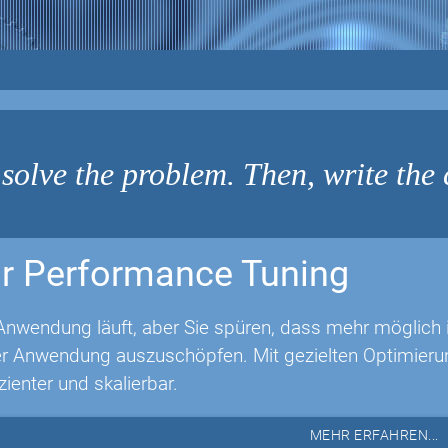
 solve the problem. Then, write the
r Performance Tuning
Anwendung läuft, aber Sie spüren, dass mehr möglich is
rer Anwendung auszuschöpfen. Mit gezielten Optimie
izienter und skalierbar.
MEHR ERFAHREN...