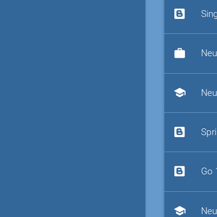
Sin
work
Neu
school
Neu
Spr
Go 
school
Neu