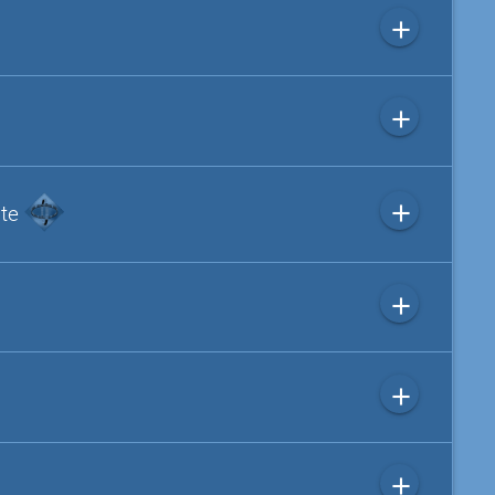
add
add
add
ite
add
add
add