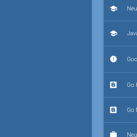
school
Neu
school
Jav
new_releases
Goo
Go 
Go 
work
Neu