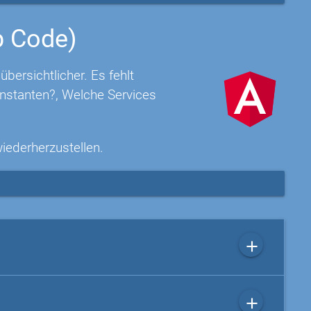
p Code)
ersichtlicher. Es fehlt
nstanten?, Welche Services
wiederherzustellen.
add
add