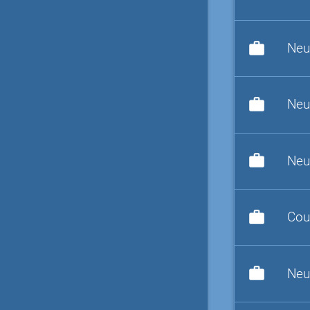
work
Neu
work
Neu
work
Neu
work
Cou
work
Neu