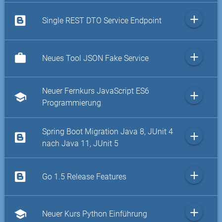
add
Single REST DTO Service Endpoint
add
work
Neues Tool JSON Fake Service
Neuer Fernkurs JavaScript ES6
add
school
Programmierung
Spring Boot Migration Java 8, JUnit 4
add
nach Java 11, JUnit 5
add
Go 1.5 Release Features
add
school
Neuer Kurs Python Einführung