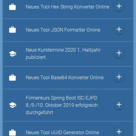
add
work
Neues Tool Hex String Konverter Online
add
work
Neues Tool JSON Formatter Online
Neue Kurstermine 2020 1. Halbjahr
add
school
publiziert.
add
work
Neues Tool Base64 Konverter Online
Firmenkurs Spring Boot ISC-EJPD
add
school
8./9./10. Oktober 2019 erfolgreich
durchgeführt
add
work
Neues Tool UUID Generator Online