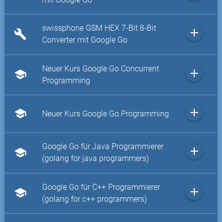
swissphone GSM HEX 7-Bit 8-Bit
add
build
Converter mit Google Go
Neuer Kurs Google Go Concurrent
add
school
Programming
add
school
Neuer Kurs Google Go Programming
Google Go für Java Programmierer
add
school
(golang for java programmers)
Google Go für C++ Programmierer
add
school
(golang for c++ programmers)