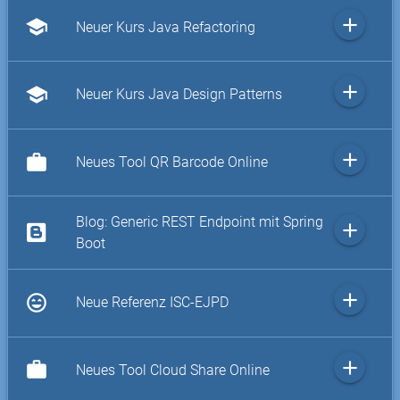
add
school
Neuer Kurs Java Refactoring
add
school
Neuer Kurs Java Design Patterns
add
work
Neues Tool QR Barcode Online
Blog: Generic REST Endpoint mit Spring
add
Boot
add
sentiment_very_satisfied
Neue Referenz ISC-EJPD
add
work
Neues Tool Cloud Share Online