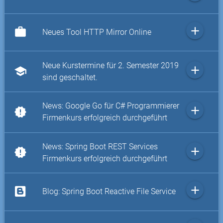
add
work
Neues Tool HTTP Mirror Online
Neue Kurstermine für 2. Semester 2019
add
school
sind geschaltet.
News: Google Go für C# Programmierer
add
new_releases
Firmenkurs erfolgreich durchgeführt
News: Spring Boot REST Services
add
new_releases
Firmenkurs erfolgreich durchgeführt
add
Blog: Spring Boot Reactive File Service