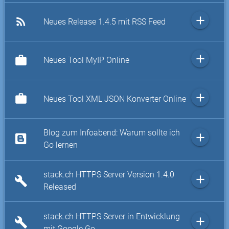
add
rss_feed
Neues Release 1.4.5 mit RSS Feed
add
work
Neues Tool MyIP Online
add
work
Neues Tool XML JSON Konverter Online
Blog zum Infoabend: Warum sollte ich
add
Go lernen
stack.ch HTTPS Server Version 1.4.0
add
build
Released
stack.ch HTTPS Server in Entwicklung
add
build
mit Google Go