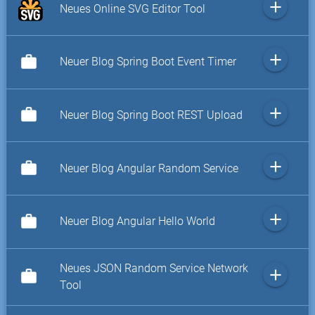
add
Neues Online SVG Editor Tool
add
work
Neuer Blog Spring Boot Event Timer
add
work
Neuer Blog Spring Boot REST Upload
add
work
Neuer Blog Angular Random Service
add
work
Neuer Blog Angular Hello World
Neues JSON Random Service Network
add
work
Tool