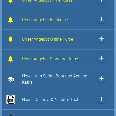
Unser Angebot Firmenkurse
add
Unser Angebot Fernkurse
add
Unser Angebot Online Kurse
add
Unser Angebot Standard Kurse
Neuer Kurs Spring Boot und Apache
add
school
Kafka
add
Neues Online JSON Editor Tool