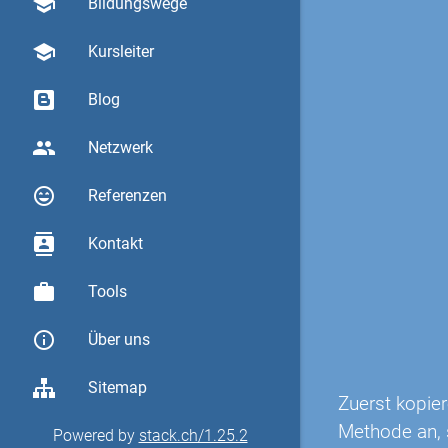
school
Bildungswege
school
Kursleiter
Blog
group
Netzwerk
sentiment_very_satisfied
Referenzen
contacts
Kontakt
work
Tools
info_outline
Über uns
Sitemap
Zuerst kopie
Methode an, 
Powered by
stack.ch/1.25.2