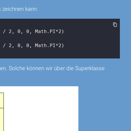
 zeichnen kann:
t / 
2
, 
0
, 
0
, 
Math
.PI*
2
)

t / 
2
, 
0
, 
0
, 
Math
.PI*
2
)

ten. Solche können wir über die Superklasse