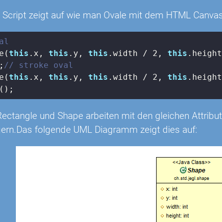
 Script zeigt auf wie man Ovale mit dem HTML Canvas
al
e(
this
.x, 
this
.y, 
this
.width / 
2
, 
this
.heigh
;
// stroke oval
e(
this
.x, 
this
.y, 
this
.width / 
2
, 
this
.heigh
();
Rectangle und Shape arbeiten mit den gleichen Attribu
ern.Das folgende UML Diagramm zeigt dies auf: