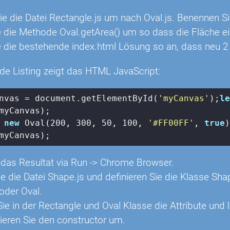
ie die Datei Rectangle.js um nach Oval.js. Benennen Si
 die Methode Oval.getArea() um so dass die Fläche ein
 die bestehende index.html Lösung so an, dass neu 2
de Listing zeigt das HTML JavaScript:
nvas = 
document
.getElementById(
'myCanvas'
);
le
 
new
 Oval(
200
, 
300
, 
50
, 
100
, 
'#FF00FF'
, 
true
)
myCanvas);
 das Resultat via Run -> Chrome Browser.
Sie die Datei Shape.js und definieren Sie die Klasse S
oder Oval.
Sie in der Rectangle und Oval Klasse die Attribute und 
ren Sie den constructor um.