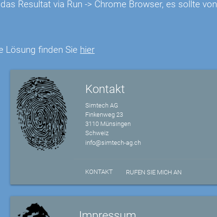
 das Resultat via Run -> Chrome Browser, es sollte vo
e Lösung finden Sie
hier
Kontakt
Simtech AG
Finkenweg 23
3110 Münsingen
Schweiz
info@simtech-ag.ch
KONTAKT
RUFEN SIE MICH AN
Impressum