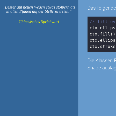
Besser auf neuen Wegen etwas stolpern als
Das folgende
in alten Pfaden auf der Stelle zu treten.
// fill ov
Chinesisches Sprichwort
ctx.ellips
ctx.fill()
ctx.ellips
ctx.stroke
Die Klassen 
Shape auslag