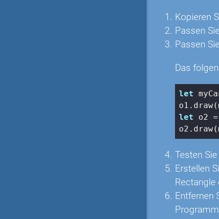
Kopieren S
Passen Sie
Passen Sie
Das folgen
let
 myCa
let
 o2 =
o2.draw(
Testen Sie
Erstellen 
Rectangle 
Entfernen 
Programmie