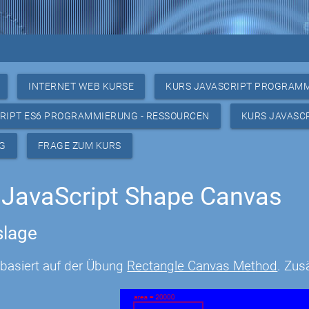
INTERNET WEB KURSE
KURS JAVASCRIPT PROGRAM
RIPT ES6 PROGRAMMIERUNG - RESSOURCEN
KURS JAVASC
G
FRAGE ZUM KURS
JavaScript Shape Canvas
lage
basiert auf der Übung
Rectangle Canvas Method
. Zus