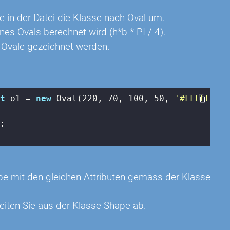
e in der Datei die Klasse nach Oval um.
es Ovals berechnet wird (h*b * PI / 4).
 Ovale gezeichnet werden.
t
 o1 = 
new
 Oval(
220
, 
70
, 
100
, 
50
, 
'#FFFFFF'
);
;

hape mit den gleichen Attributen gemäss der Klasse
leiten Sie aus der Klasse Shape ab.