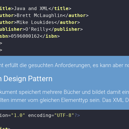
itle
>
Java and XML
</
title
>
uthor
>
Brett McLaughlin
</
author
>
uthor
>
Mike Loukides
</
author
>
ublisher
>
O'Reilly
</
publisher
>
sbn
>
0596000162
</
isbn
>
>
>
 erfüllt die gesuchten Anforderungen, es kann aber no
n Design Pattern
ument speichert mehrere Bücher und bildet damit eine
ollten immer vom gleichen Elementtyp sein. Das XML 
ion=
"1.0"
 encoding=
"UTF-8"
?>