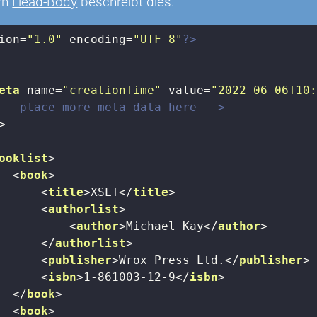
rn
Head-Body
beschreibt dies.
ion=
"1.0"
 encoding=
"UTF-8"
?>
eta
name
=
"creationTime"
value
=
"2022-06-06T10
-- place more meta data here -->
>
ooklist
>
<
book
>
<
title
>
XSLT
</
title
>
<
authorlist
>
<
author
>
Michael Kay
</
author
>
</
authorlist
>
<
publisher
>
Wrox Press Ltd.
</
publisher
>
<
isbn
>
1-861003-12-9
</
isbn
>
</
book
>
<
book
>