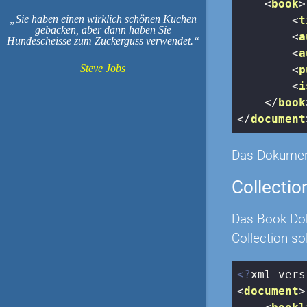
<
book
>
Sie haben einen wirklich schönen Kuchen
<
t
gebacken, aber dann haben Sie
<
a
Hundescheisse zum Zuckerguss verwendet.
<
a
Steve Jobs
<
p
<
i
</
book
</
document
Das Dokument
Collectio
Das Book Dok
Collection s
<?
xml vers
<
document
>