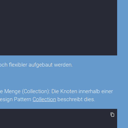
ch flexibler aufgebaut werden.
 Menge (Collection): Die Knoten innerhalb einer
Design Pattern
Collection
beschreibt dies.