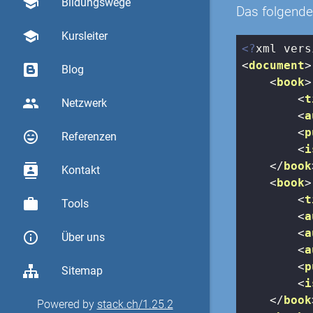
school
Bildungswege
Das folgende
school
Kursleiter
<?
xml vers
<
document
>
Blog
<
book
>
<
t
group
Netzwerk
<
a
<
p
sentiment_very_satisfied
Referenzen
<
i
</
book
contacts
Kontakt
<
book
>
<
t
work
Tools
<
a
<
a
info_outline
Über uns
<
a
<
p
Sitemap
<
i
</
book
Powered by
stack.ch/1.25.2