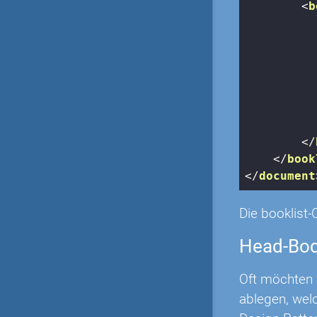
<
b
</
</
book
</
document
Die booklist-
Head-Bod
Oft möchten 
ablegen, wel