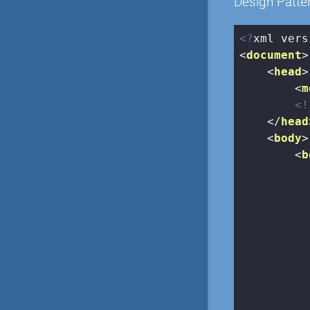
Design Patte
<?
xml vers
<
document
>
<
head
>
<
m
<!
</
head
<
body
>
<
b