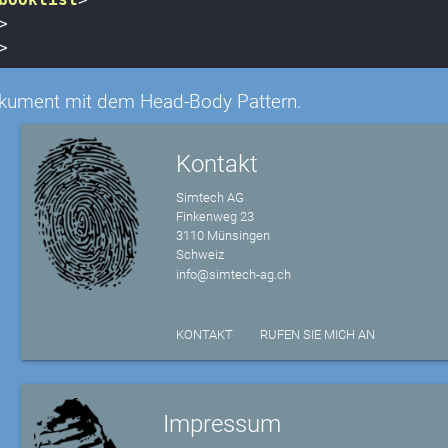
>
>
kument mit dem Head-Body Pattern.
Kontakt
Simtech AG
Finkenweg 23
3110 Münsingen
Schweiz
info@simtech-ag.ch
KONTAKT
RUFEN SIE MICH AN
Impressum