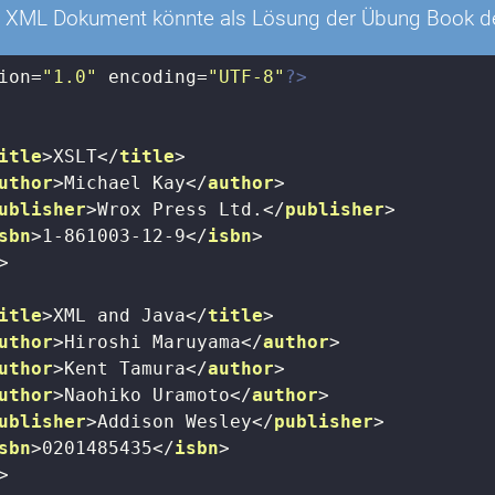
 XML Dokument könnte als Lösung der Übung Book defi
ion=
"1.0"
 encoding=
"UTF-8"
?>
itle
>
XSLT
</
title
>
uthor
>
Michael Kay
</
author
>
ublisher
>
Wrox Press Ltd.
</
publisher
>
sbn
>
1-861003-12-9
</
isbn
>
>
itle
>
XML and Java
</
title
>
uthor
>
Hiroshi Maruyama
</
author
>
uthor
>
Kent Tamura
</
author
>
uthor
>
Naohiko Uramoto
</
author
>
ublisher
>
Addison Wesley
</
publisher
>
sbn
>
0201485435
</
isbn
>
>