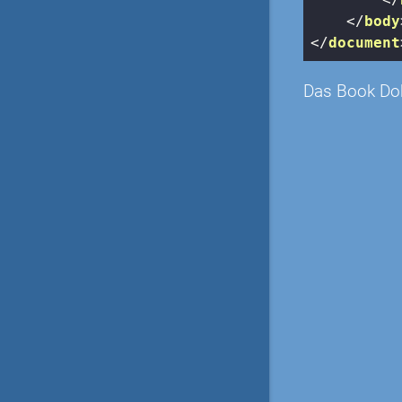
</
body
</
document
Das Book Do