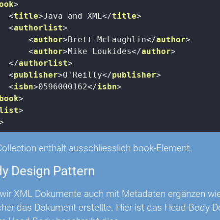
ook
>
<
title
>
Java and XML
</
title
>
<
authorlist
>
<
author
>
Brett McLaughlin
</
author
>
<
author
>
Mike Loukides
</
author
>
</
authorlist
>
<
publisher
>
O'Reilly
</
publisher
>
<
isbn
>
0596000162
</
isbn
>
book
>
list
>
>
Collection enthält ausschliesslich book-Element.
y Design Pattern
wir XML Dokumente auch mit Metadaten ergänzen wie 
cher das Dokument erstellte. Hier ist das Head-Body D