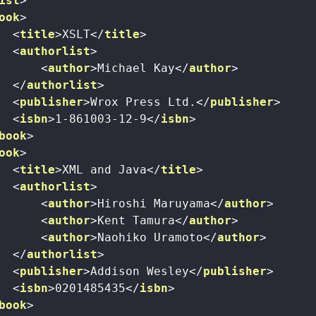
ist
>
ook
>
<
title
>
XSLT
</
title
>
<
authorlist
>
<
author
>
Michael Kay
</
author
>
</
authorlist
>
<
publisher
>
Wrox Press Ltd.
</
publisher
>
<
isbn
>
1-861003-12-9
</
isbn
>
book
>
ook
>
<
title
>
XML and Java
</
title
>
<
authorlist
>
<
author
>
Hiroshi Maruyama
</
author
>
<
author
>
Kent Tamura
</
author
>
<
author
>
Naohiko Uramoto
</
author
>
</
authorlist
>
<
publisher
>
Addison Wesley
</
publisher
>
<
isbn
>
0201485435
</
isbn
>
book
>