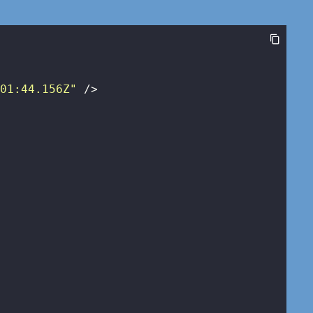
:01:44.156Z"
 />