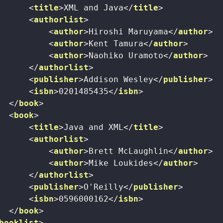
<
title
>
XML and Java
</
title
>
<
authorlist
>
<
author
>
Hiroshi Maruyama
</
author
>
<
author
>
Kent Tamura
</
author
>
<
author
>
Naohiko Uramoto
</
author
>
</
authorlist
>
<
publisher
>
Addison Wesley
</
publisher
>
<
isbn
>
0201485435
</
isbn
>
</
book
>
<
book
>
<
title
>
Java and XML
</
title
>
<
authorlist
>
<
author
>
Brett McLaughlin
</
author
>
<
author
>
Mike Loukides
</
author
>
</
authorlist
>
<
publisher
>
O'Reilly
</
publisher
>
<
isbn
>
0596000162
</
isbn
>
</
book
>
booklist
>