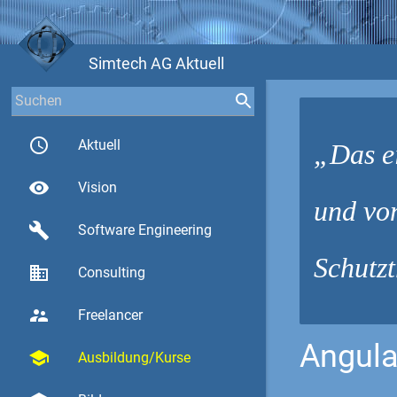
Simtech AG Aktuell
access_time
Aktuell
Das e
visibility
Vision
und vo
build
Software Engineering
Schutzt
business
Consulting
supervisor_account
Freelancer
Angula
school
Ausbildung/Kurse