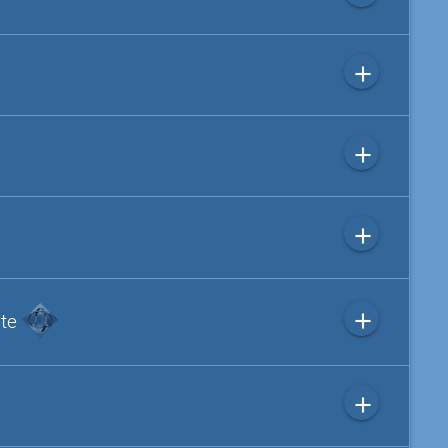
add
add
add
add
ite
add