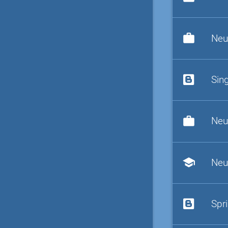
work
Neu
Sin
work
Neu
school
Neu
Spr