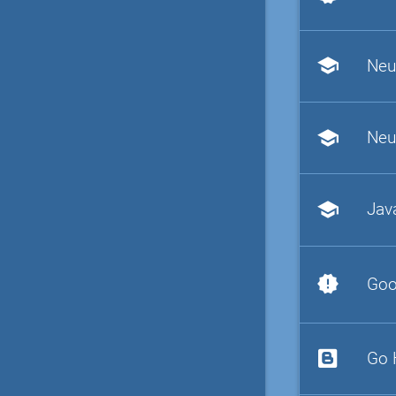
school
Neu
school
Neu
school
Jav
new_releases
Goo
Go 