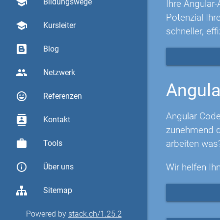
school
Bildungswege
Ihre Angular-
Potenzial Ih
school
Kursleiter
schneller, eff
Blog
group
Netzwerk
Angula
sentiment_very_satisfied
Referenzen
Angular Code
contacts
Kontakt
zunehmend di
work
arbeiten was
Tools
info_outline
Wir helfen Ih
Über uns
Sitemap
Powered by
stack.ch/1.25.2