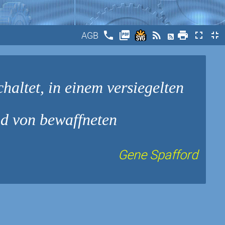
phone
picture_as_pdf
rss_feed
print
fullscreen
fullscreen_exit
AGB
haltet, in einem versiegelten
d von bewaffneten
Gene Spafford