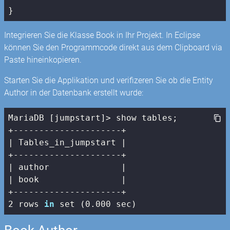
}
Integrieren Sie die Klasse Book in Ihr Projekt. In Eclipse
können Sie den Programmcode direkt aus dem Clipboard via
Paste hineinkopieren.
Starten Sie die Applikation und verifizeren Sie ob die Entity
Author in der Datenbank erstellt wurde:
MariaDB [jumpstart]> show tables;

| Tables_in_jumpstart |
| author              |
| book                |
2
 rows 
in
 set (
0
.
000
 sec)