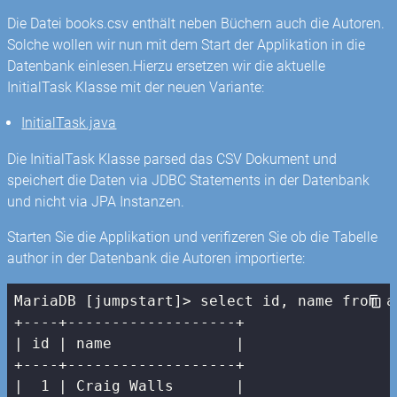
Die Datei books.csv enthält neben Büchern auch die Autoren.
Solche wollen wir nun mit dem Start der Applikation in die
Datenbank einlesen.Hierzu ersetzen wir die aktuelle
InitialTask Klasse mit der neuen Variante:
InitialTask.java
Die InitialTask Klasse parsed das CSV Dokument und
speichert die Daten via JDBC Statements in der Datenbank
und nicht via JPA Instanzen.
Starten Sie die Applikation und verifizeren Sie ob die Tabelle
author in der Datenbank die Autoren importierte:
MariaDB [jumpstart]> select id, name from au
| id |
 name              
|

+----+-------------------+

|
1
| Craig Walls       |