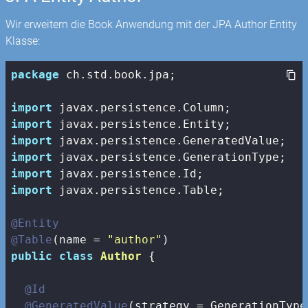
Wir erweitern die Book Anwendung mit der JPA Author Entity
Klasse:
package
 ch.std.book.jpa;

import
import
import
import
import
import
 javax.persistence.Table;

@Entity
@Table
(name = 
"author"
public
class
Author
{

@Id
@GeneratedValue
(strategy = GenerationType