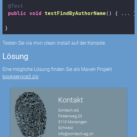
@Test
public
void
testFindByAuthorName
()
{ ... }

}
Testen Sie via mvn clean install auf der Konsole.
Lösung
Eine mögliche Lösung finden Sie als Maven Projekt
bookservice3.zip
Kontakt
Simtech AG
Finkenweg 23
3110 Münsingen
Schweiz
info@simtech-ag.ch