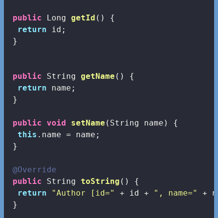
public
 Long 
getId
()
{

return
 id;

 }

public
 String 
getName
()
{

return
 name;

 }

public
void
setName
(String name)
{

this
.name = name;

 }

@Override
public
 String 
toString
()
{

return
"Author [id="
 + id + 
", name="
 + n
 } 
