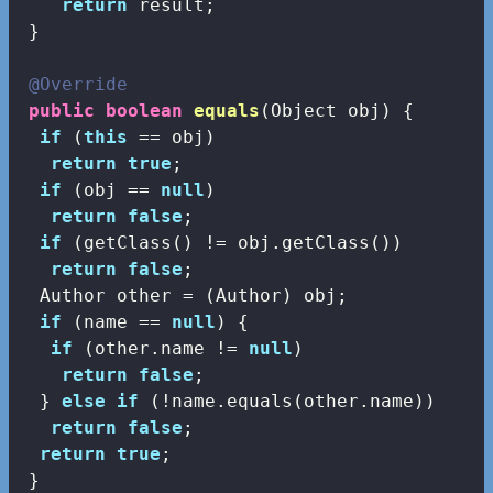
return
 result;

 }

@Override
public
boolean
equals
(Object obj)
{

if
 (
this
 == obj)

return
true
;

if
 (obj == 
null
)

return
false
;

if
 (getClass() != obj.getClass())

return
false
;

  Author other = (Author) obj;

if
 (name == 
null
) {

if
 (other.name != 
null
)

return
false
;

  } 
else
if
 (!name.equals(other.name))

return
false
;

return
true
;

 }
