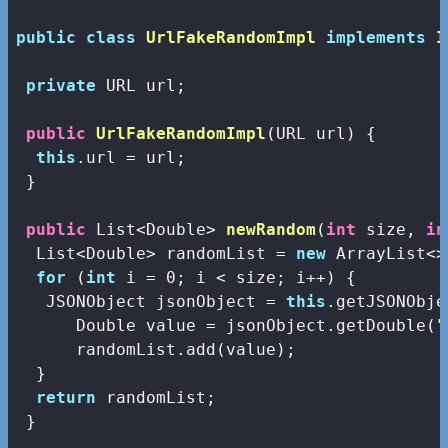
public
class
UrlFakeRandomImpl
implements
I
private
 URL url;

public
UrlFakeRandomImpl
(URL url)
{

this
.url = url;

 }

public
 List<Double> 
newRandom
(
int
 size, 
in
  List<Double> randomList = 
new
 ArrayList<>
for
 (
int
 i = 
0
; i < size; i++) {

   JSONObject jsonObject = 
this
.getJSONObje
      Double value = jsonObject.getDouble(
"
      randomList.add(value);

  }

return
 randomList;

 }
