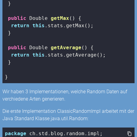
 }

public
 Double 
getMax
()
{

return
this
.stats.getMax();

 }

public
 Double 
getAverage
()
{

return
this
.stats.getAverage();

 }

}
Wir haben 3 Implementationen, welche Random Daten auf
verchiedene Arten generieren.
Die erste Implementation ClassicRandomImpl arbeitet mit der
Java Standard Klasse java.util.Random:
package
 ch.std.blog.random.impl;
