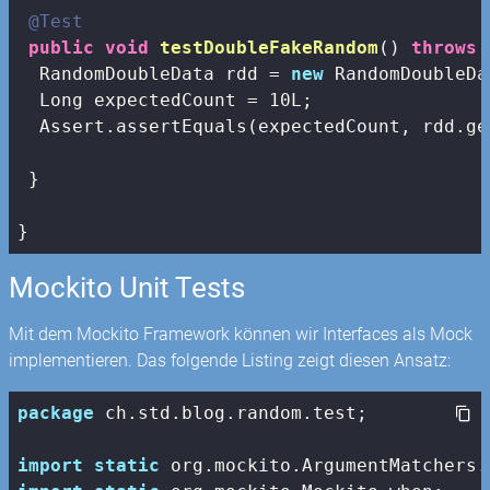
@Test
public
void
testDoubleFakeRandom
()
throws
 
  RandomDoubleData rdd = 
new
 RandomDoubleDa
  Long expectedCount = 
10L
;

  Assert.assertEquals(expectedCount, rdd.ge
 }

}
Mockito Unit Tests
Mit dem Mockito Framework können wir Interfaces als Mock
implementieren. Das folgende Listing zeigt diesen Ansatz:
package
 ch.std.blog.random.test;

import
static