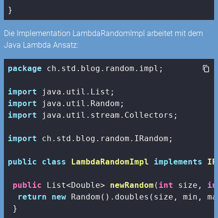
}
Die Implementation LambdaRandomImpl arbeitet mit dem
Java Lambda Ansatz:
package
 ch.std.blog.random.impl;

import
import
import
 java.util.stream.Collectors;

import
 ch.std.blog.random.IRandom;

public
class
LambdaRandomImpl
implements
IR
public
 List<Double> 
newRandom
(
int
 size, 
in
return
new
 Random().doubles(size, min, ma
 }
