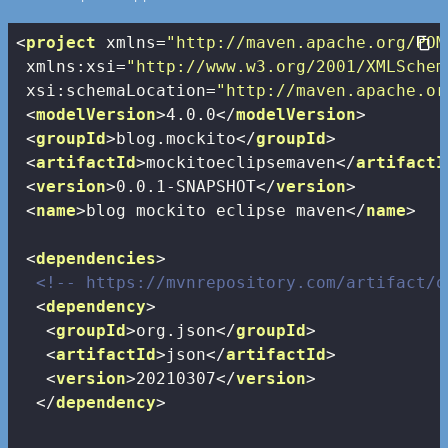
<
project
xmlns
=
"http://maven.apache.org/POM
xmlns:xsi
=
"http://www.w3.org/2001/XMLSchem
xsi:schemaLocation
=
"http://maven.apache.or
<
modelVersion
>
4.0.0
</
modelVersion
>
<
groupId
>
blog.mockito
</
groupId
>
<
artifactId
>
mockitoeclipsemaven
</
artifactI
<
version
>
0.0.1-SNAPSHOT
</
version
>
<
name
>
blog mockito eclipse maven
</
name
>
<
dependencies
>
<!-- https://mvnrepository.com/artifact/o
<
dependency
>
<
groupId
>
org.json
</
groupId
>
<
artifactId
>
json
</
artifactId
>
<
version
>
20210307
</
version
>
</
dependency
>