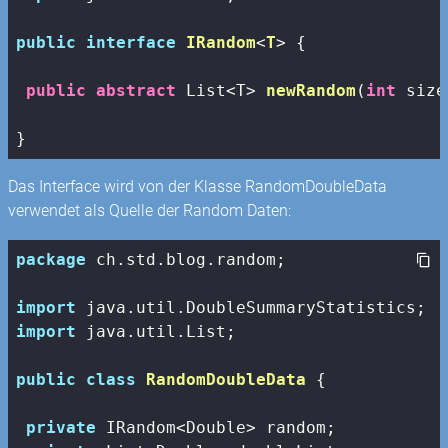
public
interface
IRandom
<
T
> 
{

public
abstract
 List<T> 
newRandom
(
int
 size
}
Das Interface wird von der Klasse RandomDoubleData
verwendet als Quelle der Random Daten:
package
 ch.std.blog.random;

import
import
 java.util.List;

public
class
RandomDoubleData
{

private
 IRandom<Double> random;
