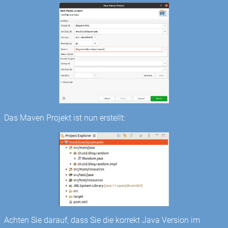
Das Maven Projekt ist nun erstellt:
Achten Sie darauf, dass Sie die korrekt Java Version im