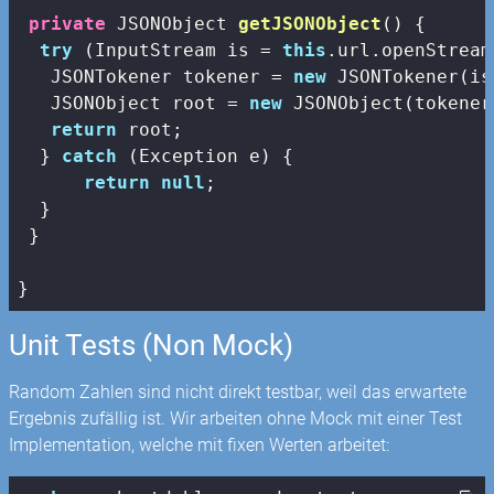
private
 JSONObject 
getJSONObject
()
{

try
 (InputStream is = 
this
.url.openStream
   JSONTokener tokener = 
new
 JSONTokener(is)
   JSONObject root = 
new
 JSONObject(tokener)
return
 root;

  } 
catch
 (Exception e) {

return
null
;

  }

 }

Unit Tests (Non Mock)
Random Zahlen sind nicht direkt testbar, weil das erwartete
Ergebnis zufällig ist. Wir arbeiten ohne Mock mit einer Test
Implementation, welche mit fixen Werten arbeitet: