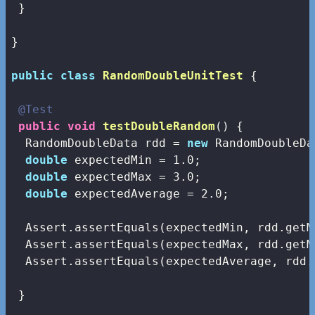
 }

}

public
class
RandomDoubleUnitTest
{

@Test
public
void
testDoubleRandom
()
{

  RandomDoubleData rdd = 
new
 RandomDoubleDa
double
 expectedMin = 
1.0
;

double
 expectedMax = 
3.0
;

double
 expectedAverage = 
2.0
;

  Assert.assertEquals(expectedMin, rdd.getM
  Assert.assertEquals(expectedMax, rdd.getM
  Assert.assertEquals(expectedAverage, rdd.
 }
