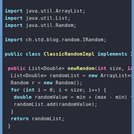
import
import
import
 java.util.Random;

import
 ch.std.blog.random.IRandom;

public
class
ClassicRandomImpl
implements
I
public
 List<Double> 
newRandom
(
int
 size, 
in
  List<Double> randomList = 
new
 ArrayList<>
  Random r = 
new
 Random();

for
 (
int
 i = 
0
; i < size; i++) {

double
 randomValue = min + (max - min) *
   randomList.add(randomValue);

  } 

return
 randomList;

 }
