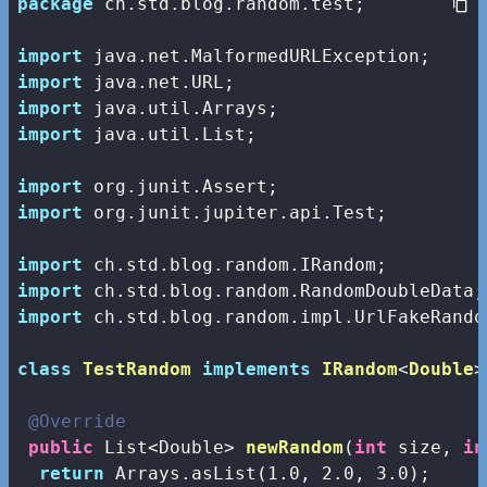
package
 ch.std.blog.random.test;

import
import
import
import
 java.util.List;

import
import
 org.junit.jupiter.api.Test;

import
import
import
 ch.std.blog.random.impl.UrlFakeRandom
class
TestRandom
implements
IRandom
<
Double
>
@Override
public
 List<Double> 
newRandom
(
int
 size, 
in
return
 Arrays.asList(
1.0
, 
2.0
, 
3.0
);
