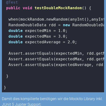
@Test
public
void
testDoubleMockRandom
()
{

  when(mockRandom.newRandom(anyInt(),anyInt
  RandomDoubleData rdd = 
new
 RandomDoubleDa
double
 expectedMin = 
1.0
;

double
 expectedMax = 
3.0
;

double
 expectedAverage = 
2.0
;

  Assert.assertEquals(expectedMin, rdd.getM
  Assert.assertEquals(expectedMax, rdd.getM
  Assert.assertEquals(expectedAverage, rdd.
 }

}
Damit dies kompilierte benötigen wir die Mockito Library inkl.
JUnit 5 Jupiter Support: