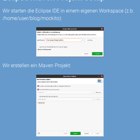
Wir starten die Eclipse IDE in einem eigenen Workspace (z.b.
/home/user/blog/mockito):
Wir erstellen ein Maven Projekt: