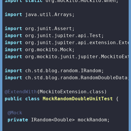
import
static
 org.mockito.Mockito.when;

import
 java.util.Arrays;

import
import
import
import
import
 org.mockito.junit.jupiter.MockitoExte
import
import
 ch.std.blog.random.RandomDoubleData;

@ExtendWith
public
class
MockRandomDoubleUnitTest
{

@Mock
private
 IRandom<Double> mockRandom;
