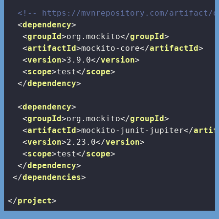
<!-- https://mvnrepository.com/artifact/o
<
dependency
>
<
groupId
>
org.mockito
</
groupId
>
<
artifactId
>
mockito-core
</
artifactId
>
<
version
>
3.9.0
</
version
>
<
scope
>
test
</
scope
>
</
dependency
>
<
dependency
>
<
groupId
>
org.mockito
</
groupId
>
<
artifactId
>
mockito-junit-jupiter
</
artif
<
version
>
2.23.0
</
version
>
<
scope
>
test
</
scope
>
</
dependency
>
</
dependencies
>
</
project
>