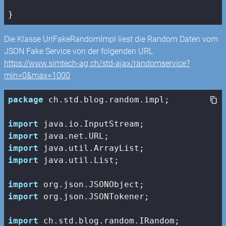
}
Die Klasse UrlFakeRandomImpl liest die Random Daten vom
JSON Fake Service von der folgenden URL
https://www.simtech-ag.ch/std-ajax/randomservice?
min=0&max=1000
package
 ch.std.blog.random.impl;

import
import
import
import
 java.util.List;

import
import
 org.json.JSONTokener;

import
 ch.std.blog.random.IRandom;
