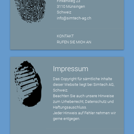
Finkenweg 23
3110 Münsingen
Schweiz
info@simtech-ag.ch
KONTAKT
RUFEN SIE MICH AN
Impressum
Das Copyright für sämtliche Inhalte
dieser Website liegt bei Simtech AG,
Schweiz.
Beachten Sie auch unsere Hinweise
zum Urheberrecht, Datenschutz und
Haftungsauschluss.
Jeder Hinweis auf Fehler nehmen wir
gerne entgegen.