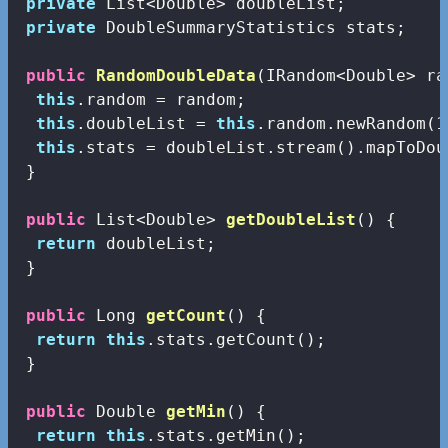
private
 List<Double> doubleList;

private
 DoubleSummaryStatistics stats;

public
RandomDoubleData
(IRandom<Double> ra
this
.random = random;  

this
.doubleList = 
this
.random.newRandom(
1
this
.stats = doubleList.stream().mapToDou
 }

public
 List<Double> 
getDoubleList
()
{

return
 doubleList;

 }

public
 Long 
getCount
()
{

return
this
.stats.getCount();

 }

public
 Double 
getMin
()
{

return
this
.stats.getMin();
