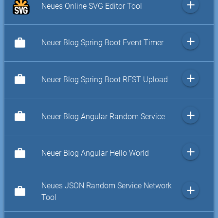
add
Neues Online SVG Editor Tool
add
work
Neuer Blog Spring Boot Event Timer
add
work
Neuer Blog Spring Boot REST Upload
add
work
Neuer Blog Angular Random Service
add
work
Neuer Blog Angular Hello World
Neues JSON Random Service Network
add
work
Tool