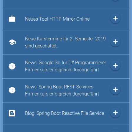
add
work
Neues Tool HTTP Mirror Online
Neue Kurstermine für 2. Semester 2019
add
school
sind geschaltet.
News: Google Go für C# Programmierer
add
new_releases
Firmenkurs erfolgreich durchgeführt
News: Spring Boot REST Services
add
new_releases
Firmenkurs erfolgreich durchgeführt
add
Blog: Spring Boot Reactive File Service