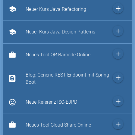
add
school
Neuer Kurs Java Refactoring
add
school
Neuer Kurs Java Design Patterns
add
work
Neues Tool QR Barcode Online
Blog: Generic REST Endpoint mit Spring
add
Boot
add
sentiment_very_satisfied
Neue Referenz ISC-EJPD
add
work
Neues Tool Cloud Share Online