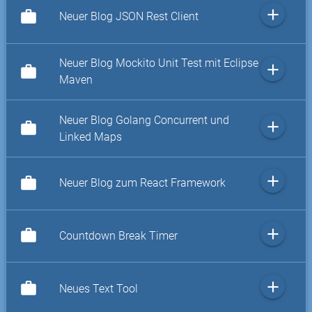
add
work
Neuer Blog JSON Rest Client
Neuer Blog Mockito Unit Test mit Eclipse
add
work
Maven
Neuer Blog Golang Concurrent und
add
work
Linked Maps
add
work
Neuer Blog zum React Framework
add
work
Countdown Break Timer
add
work
Neues Text Tool