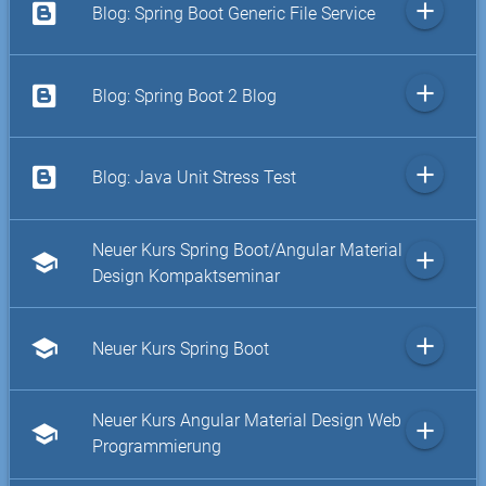
add
Blog: Spring Boot Generic File Service
add
Blog: Spring Boot 2 Blog
add
Blog: Java Unit Stress Test
Neuer Kurs Spring Boot/Angular Material
add
school
Design Kompaktseminar
add
school
Neuer Kurs Spring Boot
Neuer Kurs Angular Material Design Web
add
school
Programmierung