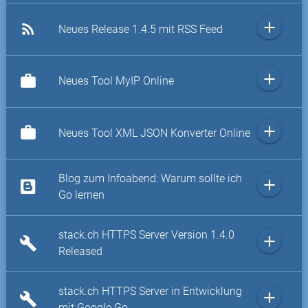
add
rss_feed
Neues Release 1.4.5 mit RSS Feed
add
work
Neues Tool MyIP Online
add
work
Neues Tool XML JSON Konverter Online
Blog zum Infoabend: Warum sollte ich
add
Go lernen
stack.ch HTTPS Server Version 1.4.0
add
build
Released
stack.ch HTTPS Server in Entwicklung
add
build
mit Google Go