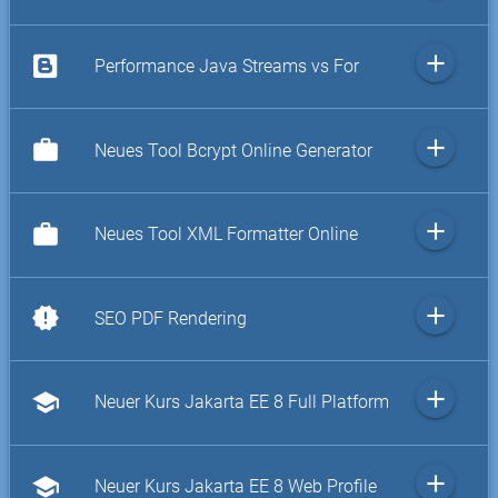
add
Performance Java Streams vs For
add
work
Neues Tool Bcrypt Online Generator
add
work
Neues Tool XML Formatter Online
add
new_releases
SEO PDF Rendering
add
school
Neuer Kurs Jakarta EE 8 Full Platform
add
school
Neuer Kurs Jakarta EE 8 Web Profile