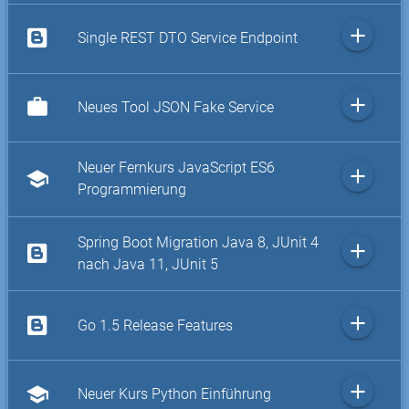
add
Single REST DTO Service Endpoint
add
work
Neues Tool JSON Fake Service
Neuer Fernkurs JavaScript ES6
add
school
Programmierung
Spring Boot Migration Java 8, JUnit 4
add
nach Java 11, JUnit 5
add
Go 1.5 Release Features
add
school
Neuer Kurs Python Einführung