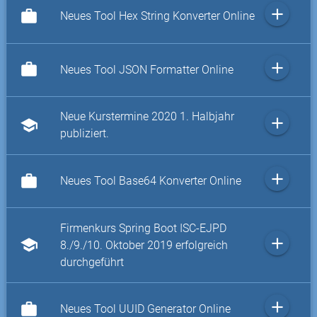
add
work
Neues Tool Hex String Konverter Online
add
work
Neues Tool JSON Formatter Online
Neue Kurstermine 2020 1. Halbjahr
add
school
publiziert.
add
work
Neues Tool Base64 Konverter Online
Firmenkurs Spring Boot ISC-EJPD
add
school
8./9./10. Oktober 2019 erfolgreich
durchgeführt
add
work
Neues Tool UUID Generator Online