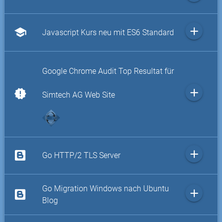
add
school
Javascript Kurs neu mit ES6 Standard
Google Chrome Audit Top Resultat für
add
new_releases
Simtech AG Web Site
add
Go HTTP/2 TLS Server
Go Migration Windows nach Ubuntu
add
Blog