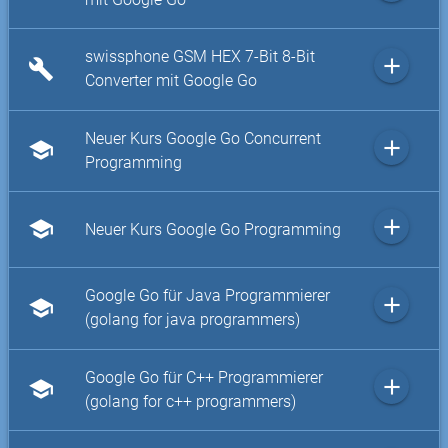
swissphone GSM HEX 7-Bit 8-Bit
add
build
Converter mit Google Go
Neuer Kurs Google Go Concurrent
add
school
Programming
add
school
Neuer Kurs Google Go Programming
Google Go für Java Programmierer
add
school
(golang for java programmers)
Google Go für C++ Programmierer
add
school
(golang for c++ programmers)