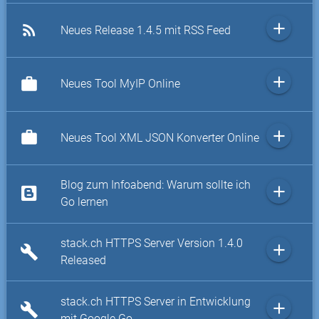
add
rss_feed
Neues Release 1.4.5 mit RSS Feed
add
work
Neues Tool MyIP Online
add
work
Neues Tool XML JSON Konverter Online
Blog zum Infoabend: Warum sollte ich
add
Go lernen
stack.ch HTTPS Server Version 1.4.0
add
build
Released
stack.ch HTTPS Server in Entwicklung
add
build
mit Google Go