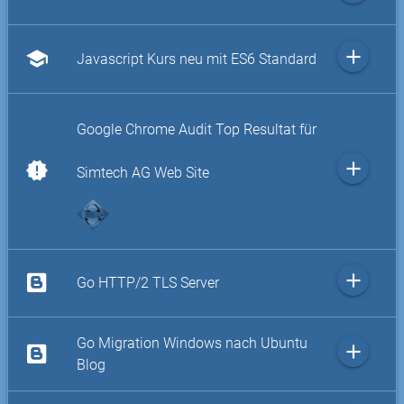
add
school
Javascript Kurs neu mit ES6 Standard
Google Chrome Audit Top Resultat für
add
new_releases
Simtech AG Web Site
add
Go HTTP/2 TLS Server
Go Migration Windows nach Ubuntu
add
Blog