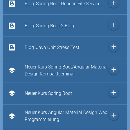
add
Blog: Spring Boot Generic File Service
add
Blog: Spring Boot 2 Blog
add
Blog: Java Unit Stress Test
Neuer Kurs Spring Boot/Angular Material
add
school
Design Kompaktseminar
add
school
Neuer Kurs Spring Boot
Neuer Kurs Angular Material Design Web
add
school
Programmierung