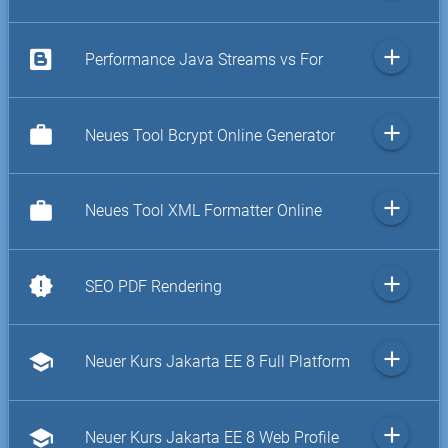
add
Performance Java Streams vs For
add
work
Neues Tool Bcrypt Online Generator
add
work
Neues Tool XML Formatter Online
add
new_releases
SEO PDF Rendering
add
school
Neuer Kurs Jakarta EE 8 Full Platform
add
school
Neuer Kurs Jakarta EE 8 Web Profile