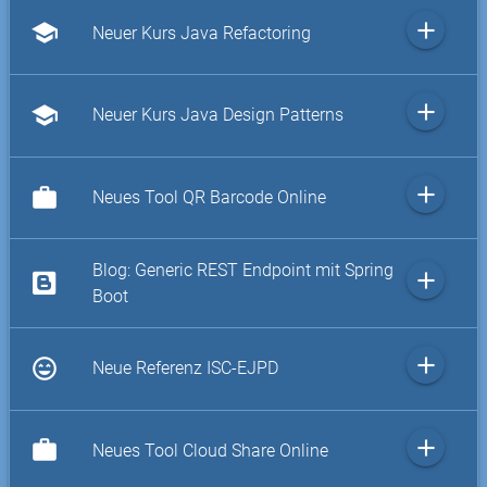
add
school
Neuer Kurs Java Refactoring
add
school
Neuer Kurs Java Design Patterns
add
work
Neues Tool QR Barcode Online
Blog: Generic REST Endpoint mit Spring
add
Boot
add
sentiment_very_satisfied
Neue Referenz ISC-EJPD
add
work
Neues Tool Cloud Share Online