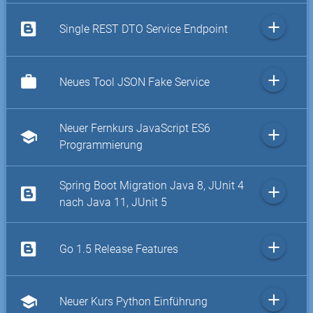
add
Single REST DTO Service Endpoint
add
work
Neues Tool JSON Fake Service
Neuer Fernkurs JavaScript ES6
add
school
Programmierung
Spring Boot Migration Java 8, JUnit 4
add
nach Java 11, JUnit 5
add
Go 1.5 Release Features
add
school
Neuer Kurs Python Einführung