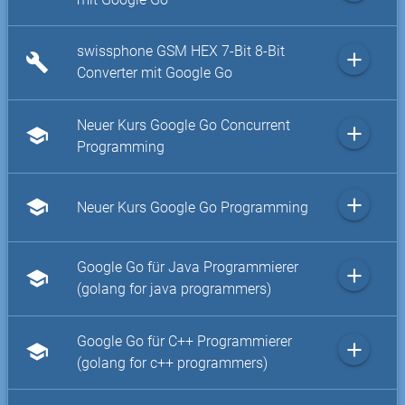
swissphone GSM HEX 7-Bit 8-Bit
add
build
Converter mit Google Go
Neuer Kurs Google Go Concurrent
add
school
Programming
add
school
Neuer Kurs Google Go Programming
Google Go für Java Programmierer
add
school
(golang for java programmers)
Google Go für C++ Programmierer
add
school
(golang for c++ programmers)