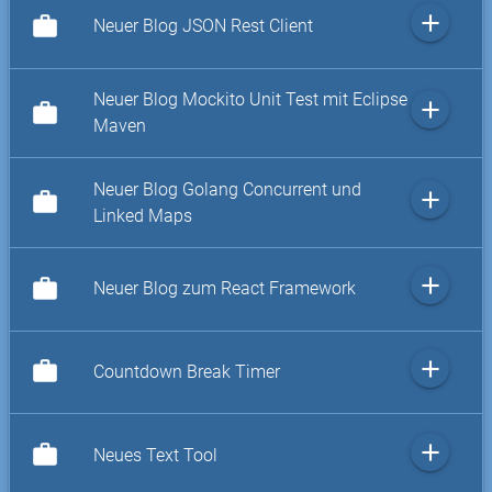
add
work
Neuer Blog JSON Rest Client
Neuer Blog Mockito Unit Test mit Eclipse
add
work
Maven
Neuer Blog Golang Concurrent und
add
work
Linked Maps
add
work
Neuer Blog zum React Framework
add
work
Countdown Break Timer
add
work
Neues Text Tool