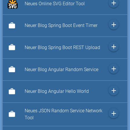
add
Neues Online SVG Editor Tool
add
work
Neuer Blog Spring Boot Event Timer
add
work
Neuer Blog Spring Boot REST Upload
add
work
Neuer Blog Angular Random Service
add
work
Neuer Blog Angular Hello World
Neues JSON Random Service Network
add
work
Tool