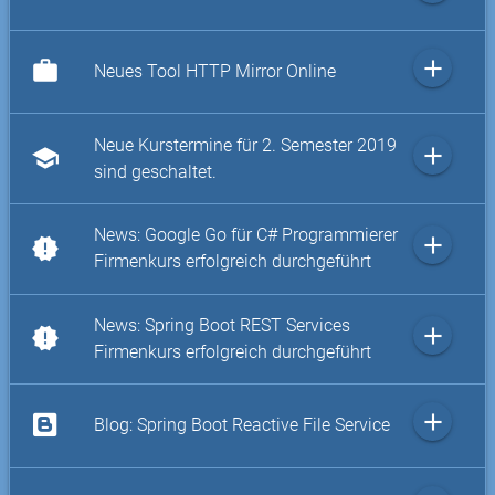
add
work
Neues Tool HTTP Mirror Online
Neue Kurstermine für 2. Semester 2019
add
school
sind geschaltet.
News: Google Go für C# Programmierer
add
new_releases
Firmenkurs erfolgreich durchgeführt
News: Spring Boot REST Services
add
new_releases
Firmenkurs erfolgreich durchgeführt
add
Blog: Spring Boot Reactive File Service