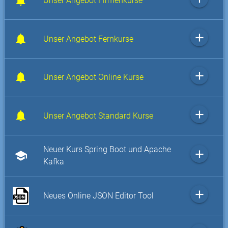
Unser Angebot Firmenkurse
add
Unser Angebot Fernkurse
add
Unser Angebot Online Kurse
add
Unser Angebot Standard Kurse
Neuer Kurs Spring Boot und Apache
add
school
Kafka
add
Neues Online JSON Editor Tool