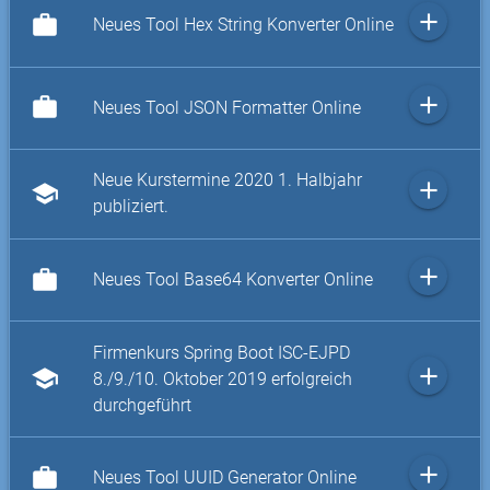
add
work
Neues Tool Hex String Konverter Online
add
work
Neues Tool JSON Formatter Online
Neue Kurstermine 2020 1. Halbjahr
add
school
publiziert.
add
work
Neues Tool Base64 Konverter Online
Firmenkurs Spring Boot ISC-EJPD
add
school
8./9./10. Oktober 2019 erfolgreich
durchgeführt
add
work
Neues Tool UUID Generator Online